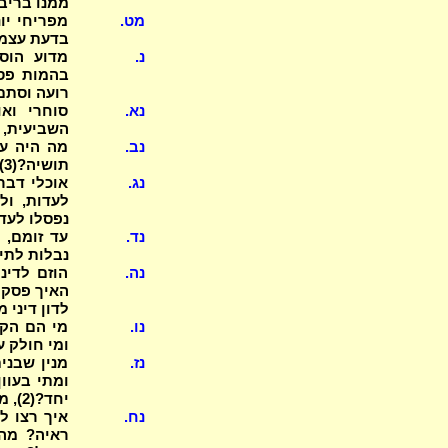
ממנו בריב
מט.
מפריחי יו
בדעת עצמו,
נ.
מדוע הוסי
רועה וסתם
נא.
השביעית, ו
נב.
תושיה?(3) מחשבה מועלת אפילו לד"ת, באר! מי צריך הכרזה, ומי לא?
נג.
אוכלי דבר
לעדות, ול
נפסלו לעד
נד.
נבלות לתיא
נה.
הוזם לדינ
האיך פסקינ
לדון דיני 
נו.
ומי חולק ע
נז.
מנין שבני
ומתי בעוון
יחד?(2), מנין לקרובי האם? ומנין לזכות, ולדיני ממונות?
נח.
ראיה? מה 