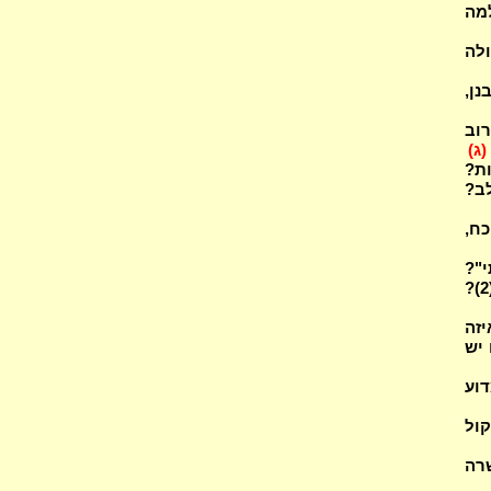
נח' אי בכ"ג (2)? אי טפי מג' (3)? למה
רין גדולה
ה הדין מדרבנן,
ן אחר רוב
(ג)
ת?
מי יש יותר כח,
י"?
מה החילוק בין רשותא דרבב"ח לרשותא דרב? ומדוע לא קיבל רב ע"כ רשות (2)?
יזה
 יש
דוע
בשיקול
 פשרה