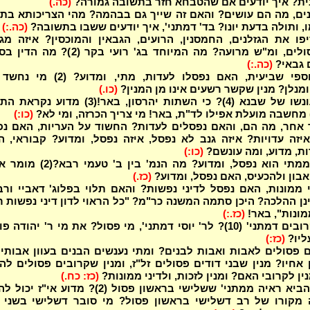
ית? איך יודעים אם שהטבחא חזר בתשובה גמורה?
(כה.)
נים, מה הם עושים? והאם זה שייך גם בבהמה? מהי הצריכותא בת
 ותולה בדעת יונו? בד' דמתני', איך יודעים ששבו בתשובה?
(כה.:)
פו את הגזלנים, החמסנין, הרועים, הגבאין והמוכסין? איזה מג
בהמות פסולים, ומ"ש מרועה? מה המיוחד בג' רועי בקר (2)? 
 גבאי?
(כה.:)
סוחרי ואוספי שביעית, האם נפסלו לעדות, מתי, ומדוע? 
מנלן? מנין שקשר רשעים אינו מן המנין?
(כו.)
מה היה עונשו של שבנא (4)? כי השתות יהרסון, באר!(3) מדוע נ
(כו:)
 אחר, מה הם, והאם נפסלים לעדות? החשוד על העריות, האם נפ
איזה עדויות? איזה גנב לא נפסל, איזה נפסל, ומדוע? קבוראי, 
ות, מדוע, ומה עונשם?
(כו:)
עד זומם, ממתי הוא נפסל, ומדוע? מה הנמ' בין ב' טעמ
בון ולהכעיס, האם נפסל, ומדוע?
(כז.)
י ממונות, האם נפסל לדיני נפשות? והאם תלוי בפלוג' דאביי ור
ן ההלכה? היכן סתמה המשנה כר"מ? "כל הראוי לדון דיני נפשות ר
ממונות", באר!
(כז.:)
מי הם הקרובים דמתני' (10)? לר' יוסי דמתני', מי פסול? את מי ר' יהודה 
ליו?
(כז:)
ם פסולים לאבות ואבות לבנים? ומתי נענשים הבנים בעוון אבותי
 אחיו? מנין שבני דודים פסולים זל"ז, ומנין שקרובים פסולים לה
(כז: כח.)
איך רצו להביא ראיה ממתני' ששלישי בראשון פסול (2)? מדוע אי"ז 
מקורו של רב דשלישי בראשון פסול? מי סובר דשלישי בשני נ