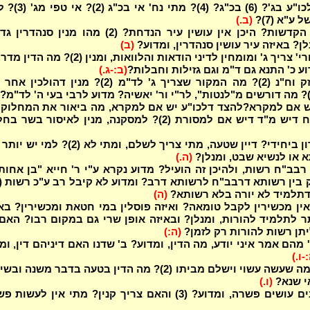
מה דנים לכו"ע בג'? (6) בכ"ג? (4)? מתי 
 ע"א (7)?
(ב.)
איך פודין הקדשות? היכן אין עושין עיר הנדחת? (2) מהו מנין סנהד
לן? באיזה עיר עושין סנהדרין, ומדוע?
(ב)
האם מדאורי' צריך ג' ומומחין לדיני הודאות והלוואות, ומנין (2)? מ
ע כ' התנא גם ד"מ וגם גזילות וחבלות?
(ב:-ג.)
מדוע כ' נזק וח"נ (2)? מה המקור שצריך ג' לד"מ (2)? מנין דהולכי
ש אם למקרא?להצד דלכו"ע יש אם למקרא, מה ביאור את המחלוקו
ד דיש אם למסורת (2)? למסקנה, מנין לאיסור בשר בחלב?
מי יכול לדון ביחידי? דיין שטעה, מתי צריך לשלם, ומתי לא (2)? ל
א או לנשיא שבט, ומנלן?
(ה.)
רבב"ח רשות, ולהיכן זה הועיל? מדוע נקרא ע"י ר' חייא "בן אחות
 דתלמיד לא יורה בלא רשותא?
(ה)
אין מכשירין לקבל טומאה? ואיזה פוסלין במי חטאת ומכשירין? בא
 לתלמיד להורות, ומנלן? ובאיזה אופן שרי גם במקום רבו? האם
תן רשות להורות רק לזמן?
(ה:)
' מהם אמר איני יודע, מה הדין, ומדוע? ב' שדנו האם דיניהם דין, ומ
-ו.)
על מי נא' מה שעשה עשוי וישלם מביתו (2)? מה הדין בטעה בדבר משנה ו
י שנא?
(ו.)
בכמה דיינים עושים פשרה, ומדוע? (3) והאם צריך קנין? מתי אין לעשות