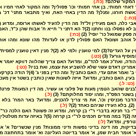
 המקור שלהם?
(כח.)
אחי חמותי, בן אחי חמותי וכו' פסולין? ומה המקור לאחי חמיו וכ
אשת חורגו, ומנלן? מה הדין באחי האח, ואיך מתבאר מתני' דכ' 
(כח.:)
באיזה קרוב לא נפסלו בנו וחתנו (2)? הא דתני ר' חייא ח' אבות שהן כ"ד, ה
 פסק שמואל כר' יוסי? (2)
(כח:)
ל אוהב ושונא? האם פסולין לדון או לעדות? מהו שונא ומהו או
וסיף גורע? (3)
(כט.)
הודה, ואח"כ אמר להד"ם, ומדוע? האם צריך שהלווה דווקא יאמר 
אמרינן דאדם עשוי שלא להשביע את עצמו, ואת בניו?
(כט:)
הודה בפני ב' ואמר אתם עדי, האם כותבין? ומה הדין בפני ג' (4)?
עין, האם כותבין, ומדוע? איזה לשונות שאין כותבין בשטר אין מעכב
(כט: ל.)
 בשטר הפס"ד, ומהו יסוד מחלוקתם? (3)
(ל.)
דבר מכניסין וכו', את מי צריך להכניס, ומדוע? באר המח' בלא 
 (2)?
(ל.)
י בר חנינא בדברי ר"י בן קרחה, ומדוע זה פשוט? האם הלכה כר"י
קרחה, ובמה (2)? במה מודים חכמים לר"י בן קרחה (5)? באיזה עדות מ
טרפין, ומדוע?
(ל:)
יקות, מה דינה בדיני נפשות ודיני ממונות? מנין שכשרים? א' א
א' אומר חבית שמן, א' אומר בדיוטה העליונה וא' אומר בתחתונה מ