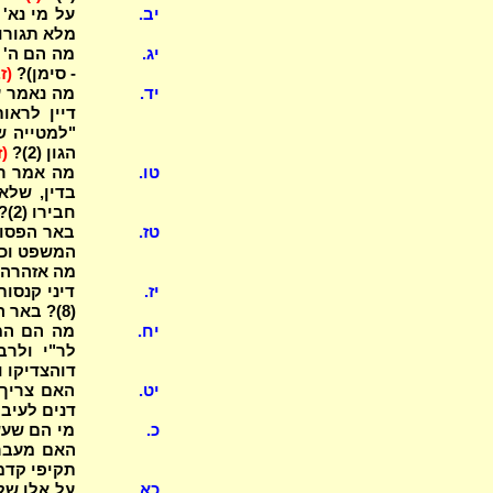
יב.
מלא תגורו (2)? במה נח' ת"ק וריב"ק ב
יג.
מה הם ה' 
- סימן)?
(ז.
יד.
הגון (2)?
(ז
טו.
מה אמר רב
בדין, שלא
חבירו (2)? ומנ"ל לכלי הדיינים?
טז.
באר הפסוקי
מה אזהרה נ
יז.
(8)? באר הברייתא וחכ"א תבעו ממון ב"ג תבעו נפשות בכ"ג?
יח.
מה הם המק
דוהצדיקו 
יט.
האם צריך 
דנים לעיבו
כ.
האם מעברי
תקיפי קדמא
כא.
על אלו של