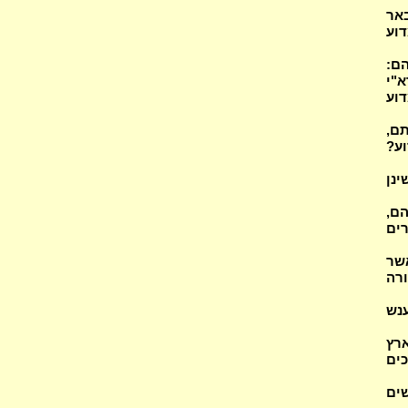
ל? וישארו ב' אנשים במחנה כיצד נשתיירו (2) באר
 נוסף לאלדד ומידד? מה נתנבאו (3) מדוע
י הם:
"י
דוע
תם,
וע?
ינן
הם,
רים
כל אשר
תורה
ענש
ארץ
ים
שים