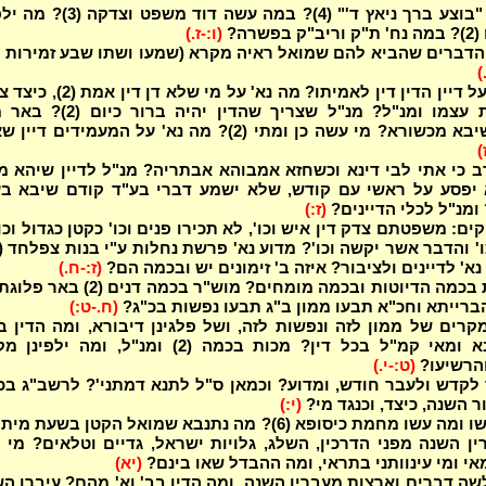
על מי נא' "בוצע ברך ניאץ ד'" (4)? במה עשה דוד משפט 
פשרה?
(ו:-ז.)
הדברים שהביא להם שמואל ראיה מקרא (שמעו ושתו שבע זמירות 
)
מה נאמר על דיין הדין דין לאמיתו? מה נא' על מי שלא דן 
דיין לראות עצמו ומנ"ל? מנ"ל שצריך שהדין יהיה ברו
"למטייה שיבא מכשורא? מי עשה כן ומתי (2)? מה נא' על המעמידים דיי
)
 כי אתי לבי דינא וכשחזא אמבוהא אבתריה? מנ"ל לדיין שיהא מ
 יפסע על ראשי עם קודש, שלא ישמע דברי בע"ד קודם שיבא בע
(ז:)
ם: משפטתם צדק דין איש וכו', לא תכירו פנים וכו' כקטן כגדול וכו'
א' לדיינים ולציבור? איזה ב' זימונים יש ובכמה הם?
(ז:-ח.)
דיני קנסות בכמה הדיוטות ובכמה מומחים? מוש"ר בכמה דנים 
(ח.-ט:)
רים של ממון לזה ונפשות לזה, ושל פלגינן דיבורא, ומה הדין 
לר"י ולרבא ומאי קמ"ל בכל דין? מכות בכמה (2) ומנ"ל, ומה ילפ
והרשיעו?
(ט:-י.)
לקדש ולעבר חודש, ומדוע? וכמאן ס"ל לתנא דמתני'? לרשב"ג ב
ר השנה, כיצד, וכנגד מי?
(י:)
מי הם שעשו ומה עשו מחמת כיסופא (6)? מה נתנבא שמואל הקטן בשעת מ
ן השנה מפני הדרכין, השלג, גלויות ישראל, גדיים וטלאים? מי 
י ומי עינוותני בתראי, ומה ההבדל שאו בינם?
(יא)
שה דברים וארצות מעברין השנה, ומה הדין בב' וא' מהם? עיברו ה