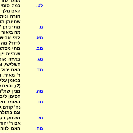
מותר להרבו
לט.
כמה סוסים
האם מלך ו
חזרה ונית
שתינתן תו
מ.
מה ביאור ה
מא.
למי אבישג
לדוד? מה נ
מב.
מתי מסתפר 
ושתיית יין
מג.
השלישי, ומדוע (2)? מה היו עושין נ
מד.
האם יכול ל
בנאמן עלי 
(2), והאם זה קשור למח' רבי ורשב"ג?
מה.
הסימן לגס
מו.
נח' קודם ג
וגם בתולה
מז.
אם ר' יהו
מח.
האם לווה 