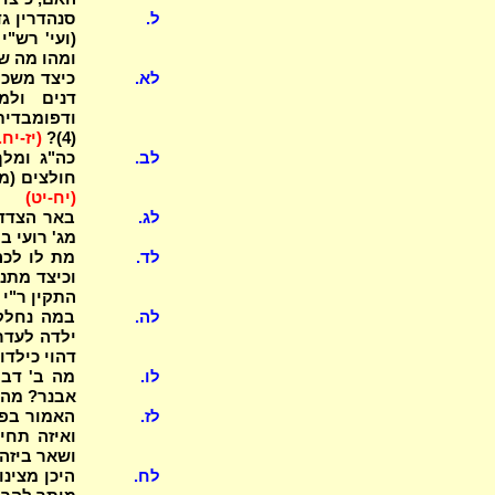
ל.
ומהו מה ש
לא.
דנים ולמ
ודפומבדית
(4)?
(יז-יח.
לב.
כה"ג ומלך 
חולצים (מן
(יח-יט)
לג.
באר הצדדי
מג' רועי ב
לד.
מת לו לכה
וכיצד מתנ
התקין ר"י 
לה.
דהוי כילדו?
לו.
מה ב' דבר
אבנר? מהו
לז.
האמור בפר
ואיזה תחי
ושאר ביזה 
לח.
היכן מצינ