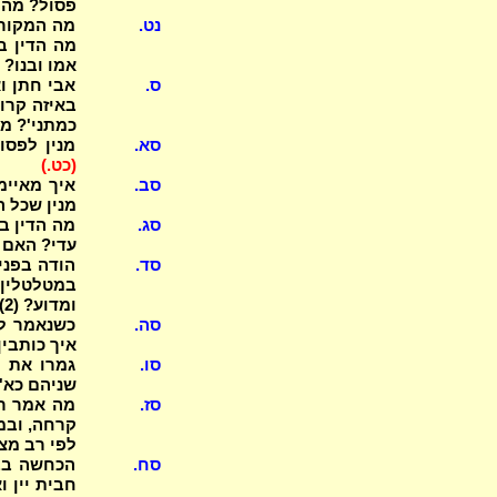
פסול? מה
נט.
מה המקור ד
מה הדין ב
אמו ובנו?
ס.
כמתני'? מה
סא.
מנין לפסו
(כט.)
סב.
מנין שכל המ
סג.
מה הדין ב
עדי? האם 
סד.
במטלטלין ב
ומדוע? (2)
סה.
איך כותבין
סו.
גמרו את ה
שניהם כא' (2), בלא העידו שניהם כאחד
סז.
מה אמר ר"
לפי רב מצ
סח.
הכחשה בבד
חבית יין ו