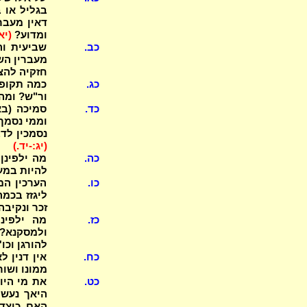
בגליל או 
דאין מעבר
ומדוע?
(יא
כב.
שביעית וה
חזקיה להצד
כג.
כמה תקופה
ור"ש? ומה
כד.
סמיכה (בא
וממי נסמך 
נסמכין לד
(יג:-יד.)
כה.
מה ילפינן
להיות במעמד
כו.
ליגזז בכמה
זכר ונקיבה
כז.
מה ילפינן
ולמסקנא? 
להורגן וכו
כח.
אין דנין ל
ממונו ושור
כט.
את מי היו
היאך נעשה
האם, כיצד