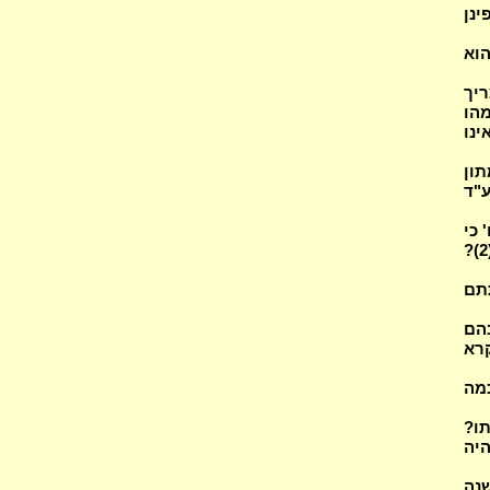
וצדקה (3)? מה ילפינן
הוא
דין אמת (2), כיצד צריך
ר כיום (2)? באר מהו
ן שאינו
תון
"ד
 כי
המשפט וכו' והדבר אשר יקשה וכו'? מדוע נא' פרשת נחלות ע"י בנות צפלחד (2)?
(2) באר פלוגתתם
בהם
ינן מקרא
כמה
יתתו?
היה
שנה