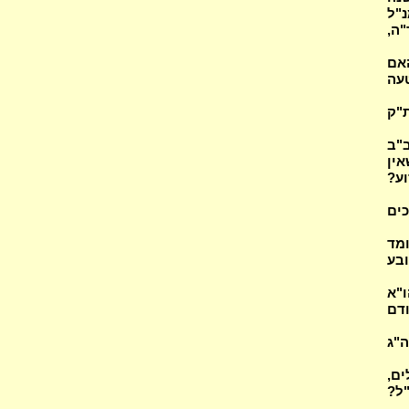
נ"ל
"ה,
אם
על עצמו (3)? במה טעה
ת"ק
ב"ב
אין
וע?
כים
עומד
ובע
"א
ודם
ה"ג
ים,
"ל?