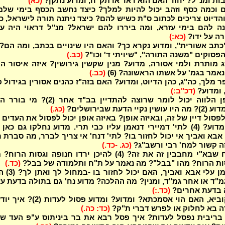
ת ומנ"ל? יחוד האם הוא דאו' או תק"ח, ומדוע נתקן?
(כא)
 וכמה כסף וזהב יכול להיות למלך? כיצד נחשב הכסף בימי שלמ
הדיוט צריכים לכתוב ס"ת כשיש להם? כיצד ניתנה תורה לישראל, כ
נה להם בימי עזרא, ומה ביררו להם ישראל? מנ"ל דראוי היה ע
רה על ידו?
(כא:)
פסוקים "משנה התורה", "שיויתי ד' וכו"?
(כב.)
 מותרת ולמי אסורה, מדוע? מנין שקשין גירושין? איזה איסור ה
אמר בגמ' על אשתו הראשונה? (6)
(כב.)
מלך, כה"ג, כהן הדיוט, ומדוע? האם בזה"ז כהנים אסורין בגידול 
, ומדוע?
(דכ"ב:)
באיזה אופן הלווה יכול לומר שרוצה להתדיין בב"ד אחר (2)? 
קיי הדעת שבירושלים?
(כג.)
פסול דיין של זה, ובאיזה אופן? באיזה אופן יכול לפסול את העדים 
ר' מאיר, ומדוע? (4) לתי' דמיירי דנאמן עליו כבי תרי. מדוע נחלקו גם כאן
אבא ואביך אי יכול לחזור בו? לתי' דנח' אי צריך לברר, מה סברת 
(כג. -כד.)
מנין שת"ח שבא"י מחבבין זה את זה? (4) להיכן ירדו חנופה וגסות הרו
ות הרוח? מהו "בבל"? מה נאמר על ת"ח ותלמודה של בבל?
(כד.)
האומר נאמן עלי אבא ואביך, האם 
מ"ד או אחר גמ"ד, ומנין? מה ההלכה? מדוע נח' גם בתולה בדעת ע
 בדעת אחרים?
(כד.:)
משחק בקוביא, האם הוי אסמכתא? ומדוע? ומדוע פסול לעדו
דה בא לחלוק או לפרש דברי ת"ק?
(כד: כה.)
בריבית נפסל לעדות? איך פסל רבא את בר ביניתוס ע"פ העד של