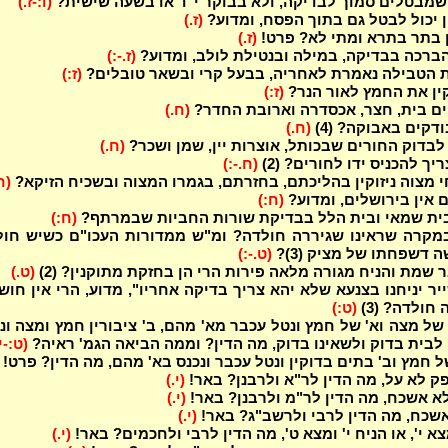
מבטלים סמוך לבדיקה, ולא בבוקר י"ד או בשעה שישית?
(ו:-ז.)
ן יכול לבטל גם בתוך הפסח, ומדוע?
(ז.)
ן בתר בתרא ומתי לא? פרט!
(ז.)
הברכה בבדיקה, במילה ובנטילת לולב, ומדוע?
(ז.-:)
 הטבילה נאמרת לאחריה, בבעל קרי ובשאר טובלים?
(ז:)
קין את החמץ לאור הנר?
(ז:)
ים בית, חצר, אכסדרה וארובת החדר?
(ח.)
דקים באבוקה? (4)
(ח.)
לבדוק החורים שבכותל, אוצרות יין, שמן ושכר?
(ח.)
יך להכניס ידו לחורים? (2)
(ח.-:)
 מצוה ניזוקין בהליכתם, בחזרתם, בגמרו המצוה ובשכיח הזיקא?
(ח
 אין בירושלים, ומדוע?
(ח:)
ית שמאי ובית הלל בבדיקת שורות החביות שבמרתף?
(ח:)
מקרה שראינו שגיררה חולדה? ומ"ש ממדורות העכו"ם כשיש חול
(ט.-:)
שמת והניח מגורה מלאה פירות הרי הן בחזקת מתוקנין? (2)
(ט.)
ר יניחנו בצנעא שלא יהא צריך בדיקה אחריו", מדוע, הרי אין חוש
חולדה? (3)
(ט:)
 של מצה וא' של חמץ ונטל עכבר מא' מהם, ב' ציבורין חמץ ומצה ונ
לבית בדוק ולשאינו בדוק, מה הדין? וממה הביאה הגמ' ראיה?
(ט:-י.
ל חמץ וב' בתים בדוקין ונטל עכבר ונכנס בא' מהם, מה הדין? פרט!
ק לא על, מה הדין לר"א ולרבנן? באר!
(י.)
לא אשכח, מה הדין לר"מ ולרבנן? באר!
(י.)
אשכח, מה הדין לרבי ולרשב"ג? באר!
(י.)
צא י', או הניח י' ומצא ט', מה הדין לרבי ולחכמים? באר!
(י.)