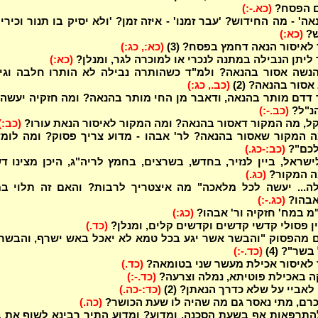
ם הפסח?
(כא.-:)
ה' - מה החידוש? 'עבר זמנו' - איזה זמן? 'ולא יסיק בו תנור וכירים
ש?
(כא:)
לאיסור הנאה דחמץ בפסח? (3)
(כא:, כג:)
ליתן הנבילה במתנה לנכרי או למוכרה לגר, ומנלן?
(כא:)
נשה אסור בהנאה? ולמ"ד כשהותרה נבילה לא הותרו חלבה וגיד
אסור בהנאה? (2)
(כב., כג:)
דדם מותר בהנאה, ודאבר מן החי מותר בהנאה? ומה חזקיה יעשה
נ"ל?
(כב.-:)
ל, מה המקור דאסור בהנאה? ומה המקור לאיסור הנאת עורו?
(כב:)
 המקור שאסור בהנאה? לר' אבהו - מדוע צריך פסוק? ומה לומד
לכם"?
(כב:-כג.)
שראל, ביין לנזיר, בחדש, בשרצים, בחמץ לריה"ג, היכן מצינו ד
ה המקור?
(כג.)
ה... יעשה לכל מלאכה" מה איצטריך לרבות? והאם זה תלוי במ
 אבהו?
(כג.-:)
מ במח' חזקיה ור' אבהו?
(כג:)
ין פסולי קדשי קדשים וקדשים קלים, ומנלן?
(כד.)
 מהפסוק "והבשר אשר יגע בכל טמא לא יאכל באש ישרף, והבשר 
שר"? (4)
(כד.-:)
לאיסור אכילת מעשר שני בטומאה?
(כד.)
ה באכילת פוטיתא, נמלה וצרעה?
(כד.-:)
לאביי על שלא כדרך הנאתן? (2)
(כד:-כה.)
רם, מתי נאסר גם מה שהיה לו שעת הכושר?
(כה.)
התרפאות אף בשעת הסכנה, ומדוע? ומדוע התיר רבינא לשוף את 