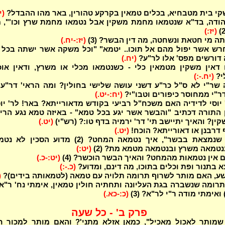
י בית מטבחיא, בכלים טמאין בקרקע טהורין, באר מהו ההבדל?
(י
הודה, בד"א שנטמאו מחמת משקין אבל נטמאו מחמת שרץ וכו'", 
(יז:)
 מי חטאת ונשחטה, מה דין הבשר? (3)
(יז:-יח.)
חרש אשר יפול מהם אל תוכו.. יטמא" "וכל משקה אשר ישתה בכל 
 דורשים מפס' אלו לר"ע?
(יח.)
אין משקין מטמאין כלי - כשנטמאו מכלי או משרץ, ודאין אוכל
י?
(יח.-:)
שר"י לא ס"ל כר"ע דשני עושה שלישי בחולין? ומה הראי' דר"ע
ר"י ממחוסר כיפורים וטבו"י?
(יח:-יט.)
 יוסי לדידיה האם משכח"ל רביעי בקודש מדאורייתא? באר! לר' יוס
 התורה דכתיב "והבשר אשר יגע בכל טמא" - באיזה טמא נגע הרי
ן? והאיך יתיישב תי' דר' ירמיה בדף טו:? (רש"י)
(יט.)
 דרבנן או דאורייתא? הוכח!
(יט.)
"על מחט שנמצאת בבשר", איך נטמאה המחט? (2) מדוע הסכין 
טמאה משרץ ובנטמאה מטמא מת? (2)
(יט:)
ם אין נטמאות מהמחט? והאיך הבשר הוכשר? (4)
(יט:-כ.)
 בתנור ופת וכלים בתוכו, מה דינם, ומדוע?
(כ.-:)
ושע, האם מותר לשרוף תרומה תלויה עם טמאה (לטמאותה בידים)?
(
רומה שנשברה בגת העליונה ותחתיה חולין טמאין, אימתי נח' ר"א 
(כ:-כא.)
פרק ב' - כל שעה
מותר לאכול מאכיל", כמאן אזלא מתני'? והאם מותר למכור ח