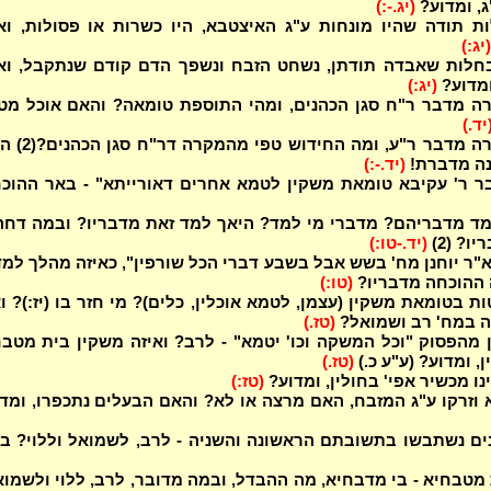
ג, ומדוע?
(יג.-:)
 תודה שהיו מונחות ע"ג האיצטבא, היו כשרות או פסולות, ואי
(יג:)
חלות שאבדה תודתן, נשחט הזבח ונשפך הדם קודם שנתקבל, וא
מדוע?
(יג:)
ה מדבר ר"ח סגן הכהנים, ומהי התוספת טומאה? והאם אוכל מט
יד.)
באיזה מקרה מדבר ר"ע, ומה החידוש
ה מדברת!
(יד.-:)
 ר' עקיבא טומאת משקין לטמא אחרים דאורייתא" - באר ההוכח
ד מדבריהם? מדברי מי למד? היאך למד זאת מדבריו? ובמה דחה 
ו? (2)
(יד.-טו:)
א"ר יוחנן מח' בשש אבל בשבע דברי הכל שורפין", כאיזה מהלך למד
ה ההוכחה מדבריו?
(טו:)
 בטומאת משקין (עצמן, לטמא אוכלין, כלים)? מי חזר בו (יז:)? וא
ה במח' רב ושמואל?
(טז.)
 מהפסוק "וכל המשקה וכו' יטמא" - לרב? ואיזה משקין בית מטב
ן, ומדוע? (ע"ע כ.)
(טז.)
נו מכשיר אפי' בחולין, ומדוע?
(טז:)
וזרקו ע"ג המזבח, האם מרצה או לא? והאם הבעלים נתכפרו, ומד
ם נשתבשו בתשובתם הראשונה והשניה - לרב, לשמואל וללוי? בא
מטבחיא - בי מדבחיא, מה ההבדל, ובמה מדובר, לרב, ללוי ולשמו