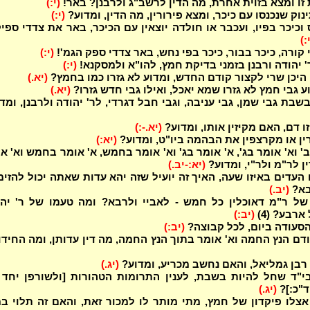
 זו ומצא בזוית אחרת, מה הדין לרשב"ג ולרבנן? באר!
(י:)
נוק שנכנסו עם כיכר, ומצא פירורין, מה הדין, ומדוע?
(י:)
וכיכר בפיו, ועכבר או חולדה יוצאין עם הכיכר, באר את צדדי ספי
:)
קורה, כיכר בבור, כיכר בפי נחש, באר צדדי ספק הגמ'!
(י:)
 יהודה ורבנן בזמני בדיקת חמץ, להו"א ולמסקנא!
(י:)
 היכן שרי לקצור קודם החדש, ומדוע לא גזרו כמו בחמץ?
(יא.)
ע גבי חמץ לא גזרו שמא יאכל, ואילו גבי חדש גזרו?
(יא.)
שבת גבי שמן, גבי עניבה, וגבי חבל דגרדי, לר' יהודה ולרבנן, ומד
 דם, האם מקיזין אותו, ומדוע?
(יא.-:)
ן או מקרצפין את הבהמה ביו"ט, ומדוע?
(יא:)
' וא' אומר בג', א' אומר בג' וא' אומר בחמש, א' אומר בחמש וא' א
ין לר"מ ולר"י, ומדוע?
(יא:-יב.)
העדים באיזו שעה, האיך זה יועיל שזה יהא עדות שאתה יכול להזימ
בא?
(יב.)
ל ר"מ דאוכלין כל חמש - לאביי ולרבא? ומה טעמו של ר' יהו
ארבע? (4)
(יב:)
סעודה ביום, לכל קבוצה?
(יב:)
ודם הנץ החמה וא' אומר בתוך הנץ החמה, מה דין עדותן, ומה החיד
רבן גמליאל, והאם נחשב מכריע, ומדוע?
(יג.)
י"ד שחל להיות בשבת, לענין התרומות הטהורות [ולשורפן יחד 
ד"כ:]?
(יג.)
צלו פיקדון של חמץ, מתי מותר לו למכור זאת, והאם זה תלוי ב