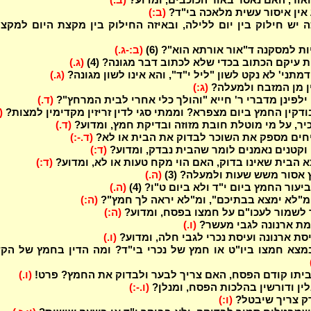
 אין איסור עשית מלאכה בי"ד?
(ב:)
ה יש חילוק בין יום ללילה, ובאיזה החילוק בין מקצת היום למקצ
ת למסקנה ד"אור אורתא הוא"? (6)
(ב:-ג.)
 עיקם הכתוב בכדי שלא לכתוב דבר מגונה? (4)
(ג.)
מתני' לא נקט לשון "ליל י"ד", והא אינו לשון מגונה?
(ג.)
ן מן המזבח ולמעלה?
(ג:)
 ילפינן מדברי ר' חייא "והולך כלי אחרי לבית המרחץ"?
(ד.)
ודקין החמץ ביום מצפרא? וממתי סגי לדין זריזין מקדימין למצות?
(
יר, על מי מוטלת חובת מזוזה ובדיקת חמץ, ומדוע?
(ד.)
ים מספק את השוכר לבדוק את הבית או לא?
(ד.-:)
וקטנים נאמנים לומר שהבית נבדק, ומדוע?
(ד:)
 הבית שאינו בדוק, האם הוי מקח טעות או לא, ומדוע?
(ד:)
 אסור משש שעות ולמעלה? (3)
(ה.)
יעור החמץ ביום י"ד ולא ביום ט"ו? (4)
(ה.)
 מ"לא ימצא בבתיכם", ומ"לא יראה לך חמץ"?
(ה:)
לשמור לעכו"ם על חמצו בפסח, ומדוע?
(ה:)
מת ארנונה לגבי מעשר?
(ו.)
סת ארנונה ועיסת נכרי לגבי חלה, ומדוע?
(ו.)
מצא חמצו ביו"ט או חמץ של נכרי בי"ד? ומה הדין בחמץ של הק
תו קודם הפסח, האם צריך לבער ולבדוק את החמץ? פרט!
(ו.)
ין ודורשין בהלכות הפסח, ומנלן?
(ו.-:)
ק צריך שיבטל?
(ו:)