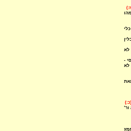
ז:)
מהו
כלי
ין
 לא
י -
 לא
לא נטמאת
כ:)
ור'
מץ