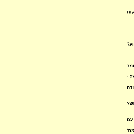
קות
וע?
ומר
ה -
דה
וש?
עם
מח'