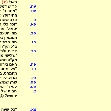
באר!
(יז.)
עח.
לר"ש דמשק
עט.
"אמר ר' י
החילוק? (2)
פ.
פרה ששתתה
פא.
"וכל כלי 
יטמא", מה
פב.
מה הטעם ד
מטמאין כל
פג.
מה הראיה 
ס"ל הק"ו ד
פד.
לר"מ ולר'
"שלישי מן
מק"ט ממשקי
פה.
האם צירוף
פו.
מהמחט, בנ
פז.
מדוע הידי
פח.
שרץ שנמצא
פט.
לפי ר' יה
צ.
חבית של ת
יהושע? (2) ואימתי מודה ר"י לר"א? (3)
צא.
"כל שעה ש