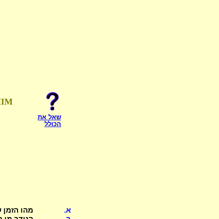
HIM
שאל את
הכולל
א.
מהו הזמן ש
ב.
הנודר מן 