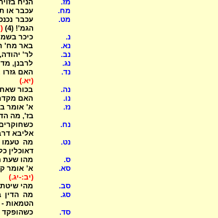
מז.
הניח בזוית
מח.
עכבר או תי
מט.
עכבר נכנס 
הגמ'! (4)
(י
נ.
כיכר בשמי 
נא.
באר מח' ר'
נב.
לר' יהודה,
נג.
לרבנן, מדו
נד.
האם גזרו ב
(יא.)
נה.
בכור שאחזו
נו.
האם מקדרי
נז.
א' אומר בב
בז', מה הד
נח.
כשחוקרים 
אליבא דר
נט.
מה טעמו ש
דאוכלין כל 
ס.
מהו שעת ה
סא.
א' אומר ק
(יב:-יג.)
סב.
מהי שיטת 
סג.
מה הדין ב
הטמאות - 
סד.
כשהופקד א