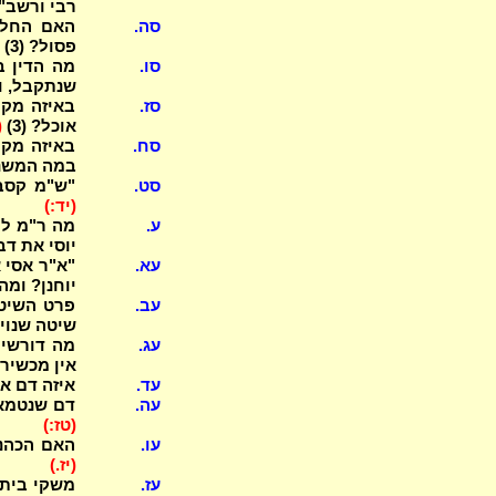
רבי ורשב"
סה.
האם החלות
פסול? (3)
סו.
מה הדין ב
שנתקבל, ו
סז.
באיזה מקר
אוכל? (3)
(
סח.
במה המשנ
סט.
"ש"מ קסבר
(יד:)
ע.
מה ר"מ למ
יוסי את דברי
עא.
"א"ר אסי 
יוחנן? ומ
עב.
פרט השיטות
שיטה שנוי
עג.
מה דורשין
אין מכשירי
עד.
איזה דם אי
עה.
דם שנטמא 
(טז:)
עו.
האם הכהני
(יז.)
עז.
משקי בית 