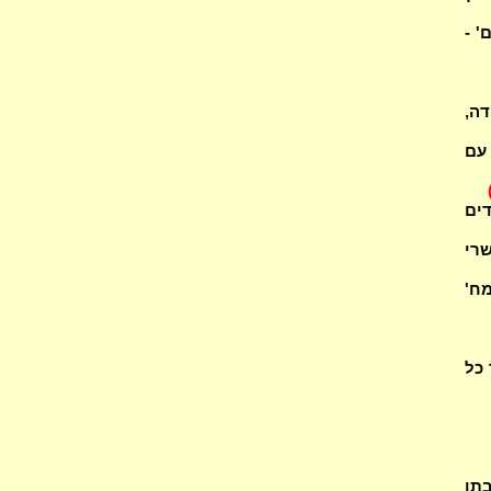
' -
ה,
 עם
ים
שרי
ח'
כל
בתו