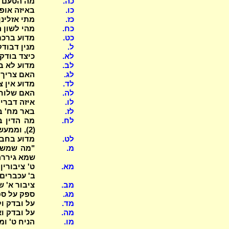
כה.
מה הטעם ש
כו.
באיזה אופ
כז.
מתי אזלינ
כח.
מהי לשון 
כט.
מדוע ברכת
ל.
מנין דבוד
לא.
כיצד בודק
לב.
מדוע לא בו
לג.
האם צריך 
לד.
מדוע אין צר
לה.
האם שלוחי
לו.
איזה דברים
לז.
באר מח' ב
לח.
מה הדין ב
(2), וממעשה דשפחתו של מציק (3)?
לט.
מדוע בחבר 
מ.
"מה שמשיי
שמא גיררה 
מא.
ט' ציבורין
ב' עכברים 
מב.
ציבור א' ש
מג.
ספק על ספ
מד.
על ובדק ו
מה.
על ובדק ו
מו.
הניח ט' ומ