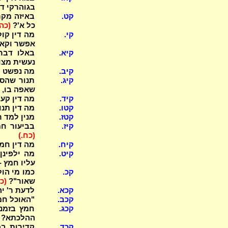
בגוהרקי ד
קט.
באיזה מקר
כל א'?
(כה:
קי.
מה דין קול
אפשר וקא 
קיא.
באלו דברי
נעשית מצוו
קיב.
מה נפשט ל
קיג.
תנור שהסיק
שאפה בו, 
קיד.
מה דין קע
קטו.
מה דין תנ
קטז.
מנין למד ר
קיז.
בביעור חמ
(כח.)
קיח.
מה דין חמ
קיט.
מה ילפינן
עליו חמץ 
קכ.
כמו מי הו
שאור"?
(כ
קכא.
לדעת ר' י
קכב.
"האוכל חמ
קכג.
חמץ בזמנו
ההלכתא?
קכד.