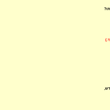
תו?
ד.)
דש,