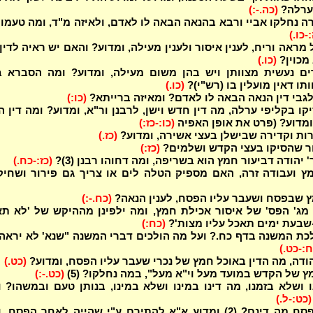
ערלה?
(כה.-:)
ה נחלקו אביי ורבא בהנאה הבאה לו לאדם, ולאיזה מ"ד, ומה טעמו
-כו.)
 מראה וריח, לענין איסור ולענין מעילה, ומדוע? והאם יש ראיה לדין
מכוין?
(כו.)
ם נעשית מצוותן ויש בהן משום מעילה, ומדוע? ומה הסברא ב
תו דאין מועלין בו (רש"י)?
(כו.)
גבי דין הנאה הבאה לו לאדם? ומאיזה ברייתא?
(כו:)
ו בקליפי ערלה, מה דין חדש וישן, לרבנן ור"א, ומדוע? ומה דין 
ומדוע? (פרט את אופן האפיה
(כו:-כז:)
רות וקדירה שבישלן בעצי אשירה, ומדוע?
(כז.)
ור שהסיקו בעצי הקדש ושלמים?
(כז:)
' יהודה דביעור חמץ הוא בשריפה, ומה דחוהו רבנן (3)?
(כז:-כח.)
ץ ועבודה זרה, האם מספיק הטלה לים או צריך גם פירור ושחיק
ץ שבפסח ושעבר עליו הפסח, לענין הנאה?
(כח.-:)
 מג' הפס' של איסור אכילת חמץ, ומה ילפינן מההיקש של 'לא ת
-שבעת ימים תאכל עליו מצות'?
(כח:)
לכת המשנה בדף כח.? ועל מה הולכים דברי המשנה "שנא' לא יראה
ח:-כט.)
הודה, מה הדין באוכל חמץ של נכרי שעבר עליו הפסח, ומדוע?
(כט.)
ץ של הקדש במועד מעל וי"א מעל", במה נחלקו? (5)
(כט.-:)
 ושלא בזמנו, מה דינו במינו ושלא במינו, בנותן טעם ובמשהו? 
(כט:-ל.)
קדירות בפסח מה דינם? (2) ומדוע א"א להתירם ע"י שהייה לאחר הפסח, 