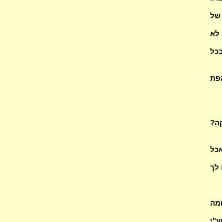
 של
 לא
כל
הפת
ה?
אכל
 לך
ומה
וע"י