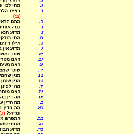
ג.
מתי לכו"ע
ד.
באיזו הלכ
(ב:)
ה.
מהם הראיו
ו.
כמה אותיות
ז.
מדוע תנא ד
ח.
מתי בודקי
ט.
אילו דינים
י.
מדוע אין ב
יא.
שוכר ומשכ
יב.
האם מטריח
יג.
האם נשים 
יד.
שוכר שמצא
טו.
מנין שחמץ
טז.
מנין שזמן ב
יז.
מה ילפינן
יח.
האם מותר 
יט.
מה דין בה
כ.
מה הדין עי
כא.
מה הדין ב
ומדוע?
(ו.)
כב.
המפרש מבי
כג.
ממתי שואל
כד.
מדוע הבוד