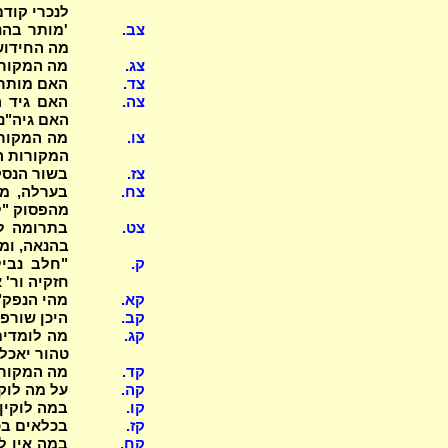
לנכרי קוד
צב.
'מותר בהנא
מה החידו
צג.
מה המקור 
צד.
האם מותר 
צה.
האם גיד ה
האם גיה"נ 
צו.
מה המקור 
המקורות ה
צז.
בשור הנסק
צח.
בערלה, מה
מהפסוק "
צט.
בתרומה לי
בהנאה, ומ
ק.
"חלב נביל
חזקיה ור'
קא.
מהי הנפק"
קב.
היכן שורפ
קג.
מה לומדים
טהור יאכל ב
קד.
מה המקור 
קה.
על מה לוק
קו.
במה לוקין 
קז.
בכלאים בכ
קח.
במה אין ל