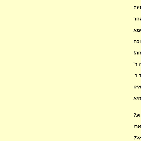
זה
חר
מא
 טפי מהמקרה דר"ח סגן הכהנים?(2) הוכח
ה!
ר'
 ר'
יזו
חיא
וע?
ר!
אל?