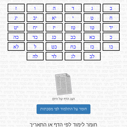
ב
ג
ד
ה
ו
ז
ח
ט
י
יא
יב
יג
יד
טו
טז
יז
יח
יט
כ
כא
כב
כג
כד
כה
כו
כז
כח
כט
ל
לא
לב
לג
לד
לה
הצג הדף של היום
חומר על התלמוד לפי מסכתות
חומר לימוד לפי הדף או התאריך