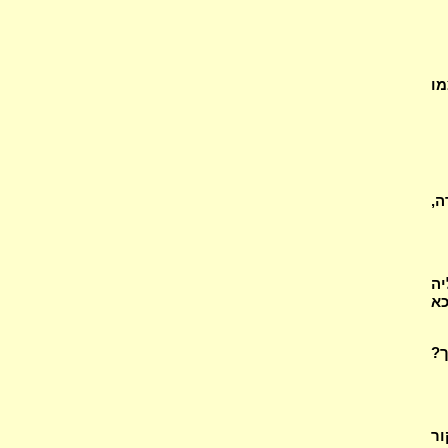
מו
ה,
יה
כא
ך?
ור