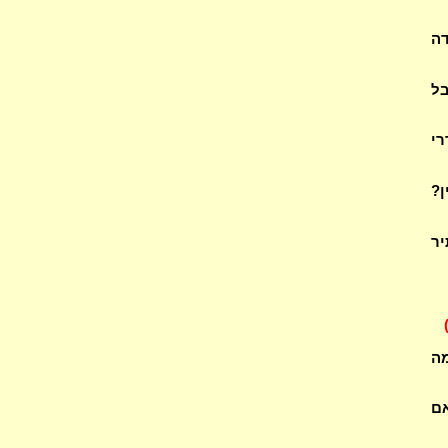
דה
בל
רי
ן?
יר
מה
אם