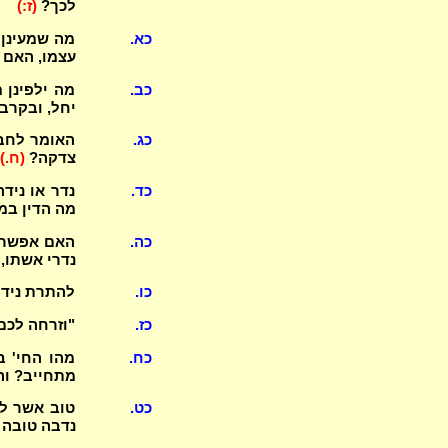
לכך?
(ז:)
כא.
מה שמעינן 
עצמו, האם י
כב.
מה ילפינן 
יחל, ובקרב
כג.
האומר לחביר
צדקה?
(ח.)
כד.
נדר או ניד
מה הדין במ
כה.
האם אפשר ל
נדרי אשתו, 
כו.
להתרת נידו
כז.
"וזרחה לכם 
כח.
מהו החי' ב
מתחייב? וה
כט.
טוב אשר לא
נדבה טובה (2)