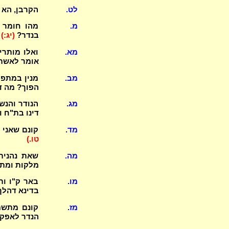
לט.
הקרבן, הא 
מ.
מהו חומר ב
בנדר?
(יג:)
מא.
ואלו מותרי
אומר לאשתו
מב.
מנין במתפי
הפוך? מה ד
מג.
הנודר והנש
דינו בת"ח 
מד.
קונם שאני 
טו.)
מה.
שאת נהנית
מלקות ומתי
מו.
באר ק"ו ות
בדינא דהלך
מז.
קונם מתשמ
הנדר לאפקוע