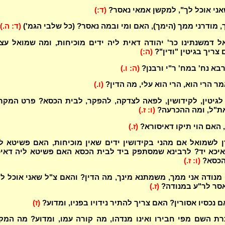
ני אוכל לך", למקשן אמאי נאסר?
(ד:)
, מודרני ממך (הימך), האם ומי ובמה נאסר? (כל שלבי הגמ')
(ד: ה.)
ל דמשנתינו כר' יהודה דאית ליה ידים מוכיחות, ומה שמואל עצ
צריך בגיטין "ודין"?
(ה:)
בא נח' במח' ר"י ורבנן?
(ה: ו.)
ר הרי הוא, הרי הוא עלי, מה הדין?
(ו.)
לגיטין, לקידושין, לפאה לצדקה, להפקר, לבית הכסא? פרט המקר
את"ל, ומה ההכרעה?
(ו: ז.)
 האם הוי תיקו דאיסורא?
(ז.)
 לשמואל אם מהני בקידושין ידים שאין מוכיחות, האם פשיטא ל
איכא יד? לרבינא שמסתפק ביד לבית הכסא האם פשיטא ליה דאי
 הכסא?
(ו: ז.)
 מנודה אני ממך, משמתנא מינך, מה הדין? והאם צ"ל שאני אוכל ל
אסר לר"ע במנודה?
(ז.)
 נכסיו אסורין? האם צריך להתיר נידויו בפניו, ומדוע?
(ז)
ת השם מפי חבירו ואינו מנדהו, מה קורה עמו, ומדוע? מה המק