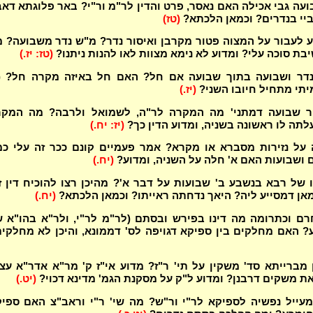
ועה גבי אכילה האם נאסר, פרט והדין לר"מ ור"י? באר פלוגתא דאב
אביי בנדרים? וכמאן הלכתא?
(טז)
 לעבור על המצוה פטור מקרבן ואיסור נדר? מ"ש נדר משבועה? 
יבת סוכה עלי? ומדוע לא נימא מצוות לאו להנות ניתנו?
(טז: יז.)
תי מתחיל חיובו השני?
(יז.)
 שבועה דמתני' מה המקרה לר"ה, לשמואל ולרבה? מה המקר
לתה לו ראשונה בשניה, ומדוע הדין כך?
(יז: יח.)
 על נזירות מסברא או מקרא? אמר פעמיים קונם ככר זה עלי כ
ם ושבועות האם א' חלה על השניה, ומדוע?
(יח.)
 של רבא בנשבע ב' שבועות על דבר א'? מהיכן רצו להוכיח דין ז
מאן דמסייע ליה? היאך נדחתה ראייתו? וכמאן הלכתא?
(יח.)
רם וכתרומה מה דינו בפירש ובסתם (לר"מ לר"י, ולר"א בהו"א 
ע? האם מחלקים בין ספיקא דגויפה לס' דממונא, והיכן לא מחלקי
מברייתא סד' משקין על תי' ר"ז? מדוע אי"ז ק' מר"א אדר"א עצ
ת משקים דרבנן? ומדוע ל"ק על מסקנת הגמ' מדינא דכוי?
(יט.)
עייל נפשיה לספיקא לר"י ור"ש? מה שי' ר"י וראב"צ האם ספי