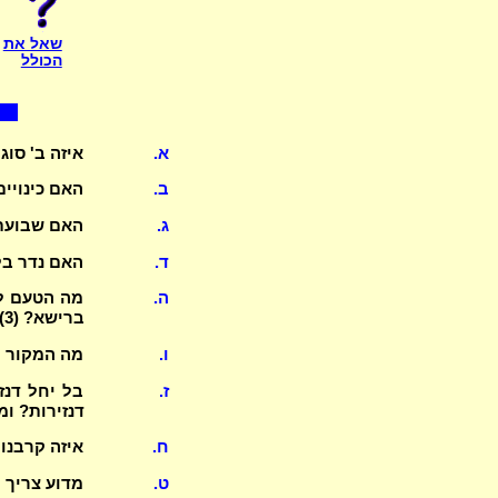
שאל את
הכולל
א.
איזה ב' סוג
ב.
האם כינויים
ג.
האם שבועת 
ד.
האם נדר בל
ה.
מה הטעם לס
ברישא? (3)
ו.
מה המקור לידות נדרים (3)? מה
ז.
דנזירות? ומ
ח.
איזה קרבנו
ט.
מדוע צריך 