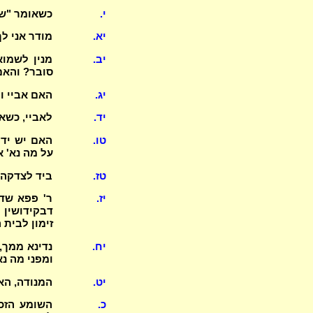
י.
כשאומר "שא
יא.
מודר אני לך
יב.
מנין לשמוא
סובר? והאם 
יג.
האם אביי ור
יד.
לאביי, כשאמ
טו.
האם יש יד 
על מה נא' 
טז.
ביד לצדקה,
יז.
ר' פפא שדן
דבקידושין 
זימון לבית
יח.
נדינא ממך,
ומפני מה נ
יט.
המנודה, האם
כ.
השומע הזכר