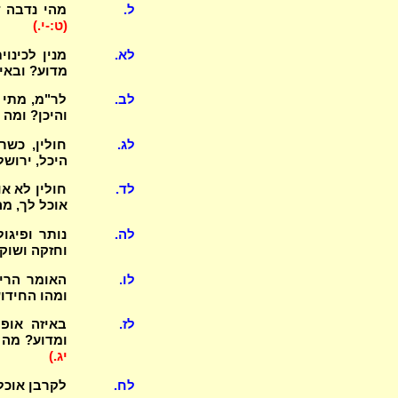
ל.
מהי נדבה ד
(ט:-י.)
לא.
מדוע? ובאיזה
לב.
לר"מ, מתי 
והיכן? ומה
לג.
חולין, כשר
היכל, ירושל
לד.
חולין לא או
אוכל לך, מ
לה.
נותר ופיגו
וחזקה ושוק
לו.
האומר הרינ
ומהו החידוש ב
לז.
באיזה אופ
ומדוע? מה 
יג.)
לח.
לקרבן אוכל 