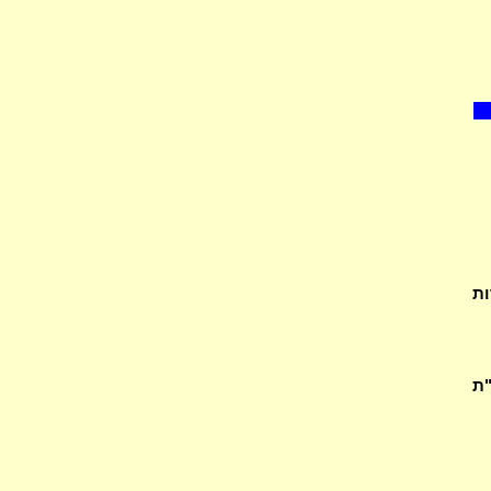
ות
על ב"ת