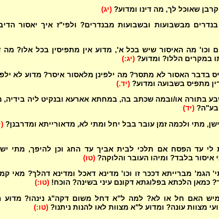
קרבן שאוכל לך, מה דינו ומדוע?
(יג)
נדרים מבשבועות ובשבועות מבנדרים? ולפי"ז איך יאסור הדיב
ם וכו' מה האיסור שיש בכל א', מדוע אין מתפיסין בכל אלו? מה ד
 במקרים הללו? ומדוע?
(יג:)
ס בדבר האסור לא מתסר? מה ילפינן מלאסור איסר? מדוע לא ילפי
ין מתפיס בשבועה ומדוע?
(יד.)
בע בתורה או/ובמה שכתב בה, במחתא אארעא ובנקיט ליה בידיה, 
ובע"ה?
(יד)
ישן, מתי ולכמה זמן עובר בבל יחל ומתי לא, מדאורייתא ומדרבנן?
(י
 לי עד הפסח אם תלכי לבית אביך עד החג וכן להיפך, מתי יש
 איסור בלבד? ומיהו העובר והלוקה?
(טו)
י' הגמ' מברייתא דככר זו וכו' מדינא דאכל ומדינא דהלך? מאי קמ
? כמאן הלכתא בפלוגתא דקונם עיני בשינה? הוכח!
(טו:)
יש האם חל או לא? למה ל"א דחל משום דקה"ג נינהו? מדוע 
י מצוות עונה? ומדוע ל"א מצוות לאו להנות ניתנו?
(טו:)