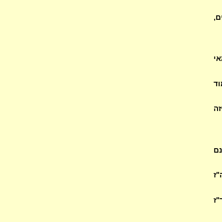
ם,
אי
וד
זה
נם
"ז
"ז