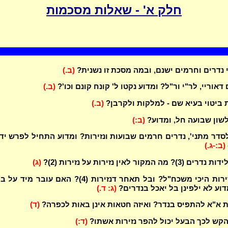
חלק א' - שאלות מסכמות
י נדרים וחרמים ישנם, ובמה מסכת זו נשנית?
(ב.)
 דאוריי, לר"י ור"ל? ומדוע נקטו ל' קונח קונם וכו'?
(ב.)
ביטוי בעיא שם - למלקות ולקרבן?
(ב.)
שון שבועה חל, ומדוע?
(ב:)
דר מתני', נדרים חרמים שבועות ונזירות? ומדוע התחיל לפרש יד
(ב:-ג.)
 המקור לאין נזירות על נזירות (2)?
(ג)
בל יחל דנזירות היכי משכח"ל? ובל תאחר דנזירות (4)? האם עובר מיד 
דוע לא ילפינן בל יאכל בנדרים?
(ג: ד.)
ת א"א להתפיס בנדר? ואיזה חטאות אינן באות לכפרה?
(ד)
הקש לכך הבעל יכול להפר נזירות אשתו?
(ד:)