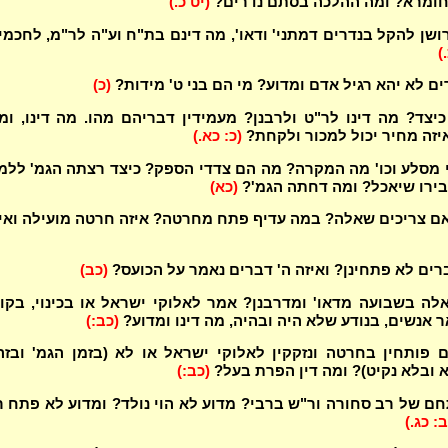
חומרא? ומה ההלכה בסתם נדרים?
(יט כ.)
ושן להקל בנדרים דמתני' ודאו', מה דינם בת"ח וע"ה לר"מ, לחכמי
)
ים לא יהא רגיל אדם ומדוע? מי הם בני ט' מידות?
(כ)
ן כיצד? מה דינו לר"ט ולרבנן? מעמידין דבריהם מהו. מה דינו, ומ
יזה מחיר יכול למכור ולקחת?
(כ: כא.)
 מסלע וכו' מה המקרה? מה הם צדדי הספק? כיצד רצתה הגמ' ללמ
רו שיאכל? ומה דחתה הגמ'?
(כא)
אם צריכים שאלה? במה עדיף פתח מחרטה? איזה חרטה מועילה ואי
ברים לא פתחינן? ואיזה ה' דברים נאמר על הכועס?
(כב)
ה בשבועה מדאו' ומדרבנן? אמר לאלוקי ישראל או בכינוי, בקו
 אנשים, בנודע שלא היה ובהיה, מה דינו ומדוע?
(כב:)
פותחין בחרטה ונזקקין לאלוקי ישראל או לא (בזמן הגמ' ובזה
 ובלא נקיט)? ומה דין הפרת בעל?
(כב:)
ם של רב סחורה ור"ש ברבי? מדוע לא הוי נולד? ומדוע לא פתח ר
: כג.)