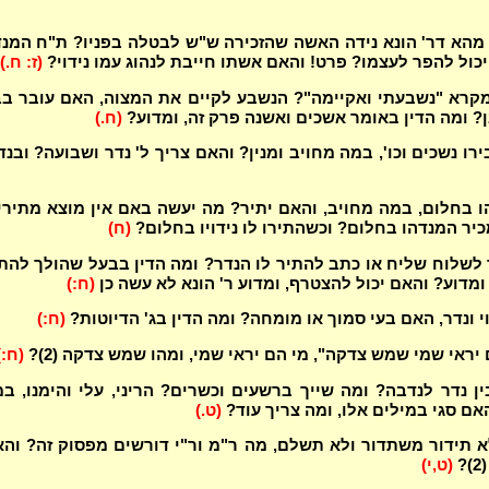
מהא דר' הונא נידה האשה שהזכירה ש"ש לבטלה בפניו? ת"ח המנ
כול להפר לעצמו? פרט! והאם אשתו חייבת לנהוג עמו נידוי?
(ז: ח.)
מקרא "נשבעתי ואקיימה"? הנשבע לקיים את המצוה, האם עובר ב
ן? ומה הדין באומר אשכים ואשנה פרק זה, ומדוע?
(ח.)
ו נשכים וכו', במה מחויב ומנין? והאם צריך ל' נדר ושבועה? ובנד
הו בחלום, במה מחויב, והאם יתיר? מה יעשה באם אין מוצא מתירי
כיר המנדהו בחלום? וכשהתירו לו נידויו בחלום?
(ח)
שלוח שליח או כתב להתיר לו הנדר? ומה הדין בבעל שהולך להת
ומדוע? והאם יכול להצטרף, ומדוע ר' הונא לא עשה כן
(ח:)
י ונדר, האם בעי סמוך או מומחה? ומה הדין בג' הדיוטות?
(ח:)
יראי שמי שמש צדקה", מי הם יראי שמי, ומהו שמש צדקה (2)?
(ח:)
ין נדר לנדבה? ומה שייך ברשעים וכשרים? הריני, עלי והימנו, ב
אם סגי במילים אלו, ומה צריך עוד?
(ט.)
 תידור משתדור ולא תשלם, מה ר"מ ור"י דורשים מפסוק זה? וה
?
(ט,י)