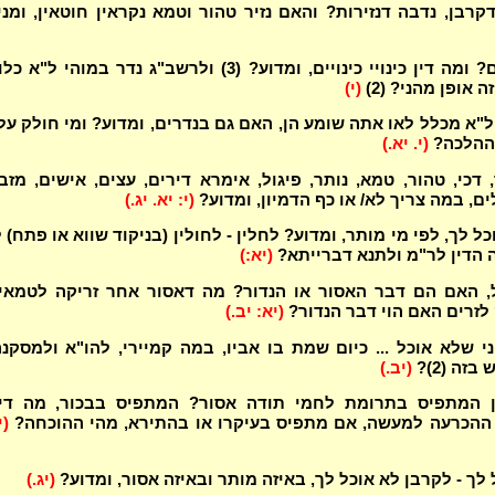
קרבן, נדבה דנזירות? והאם נזיר טהור וטמא נקראין חוטאין, ומני
מנין לכינוים? ומה דין כינויי כינויים, ומדוע? (3) ולרשב"ג נדר במוהי ל"א 
 אופן מהני? (2)
(י)
ל"א מכלל לאו אתה שומע הן, האם גם בנדרים, ומדוע? ומי חולק עלי
 ההלכה?
(י. יא.)
, דכי, טהור, טמא, נותר, פיגול, אימרא דירים, עצים, אישים, מזב
ים, במה צריך לא/ או כף הדמיון, ומדוע?
(י: יא. יג.)
כל לך, לפי מי מותר, ומדוע? לחלין - לחולין (בניקוד שווא או פתח) 
ה הדין לר"מ ולתנא דברייתא?
(יא:)
ל, האם הם דבר האסור או הנדור? מה דאסור אחר זריקה לטמאי
 לזרים האם הוי דבר הנדור?
(יא: יב.)
י שלא אוכל ... כיום שמת בו אביו, במה קמיירי, להו"א ולמסקנ
זה (2)?
(יב.)
ן המתפיס בתרומת לחמי תודה אסור? המתפיס בבכור, מה דינ
ההכרעה למעשה, אם מתפיס בעיקרו או בהתירא, מהי ההוכחה?
(י
לך - לקרבן לא אוכל לך, באיזה מותר ובאיזה אסור, ומדוע?
(יג.)