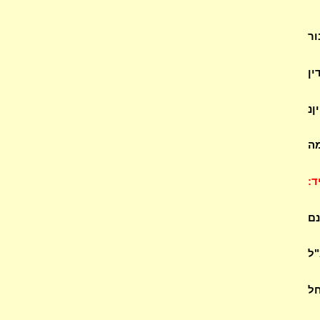
ור
ין
ןנ
מה
ד:
נם
"ל
חל