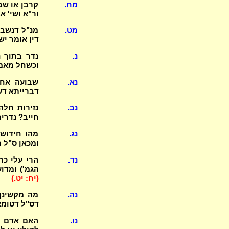
מח.
קרבן או שב
ור"א ושי' 
מט.
מנ"ל דנשבע
דין אומר יש
נ.
וכשחל מאמי
נא.
שבועה אחר
דברייתא דע
נב.
נזירות חלה
חייב? נדרי
נג.
מהו חידושו
ומכאן ס"ל 
נד.
הרי עלי כח
הגמ') ומדו
(יח: יט.)
נה.
מה מקשינן 
דס"ל דטומא
נו.
האם אדם מ