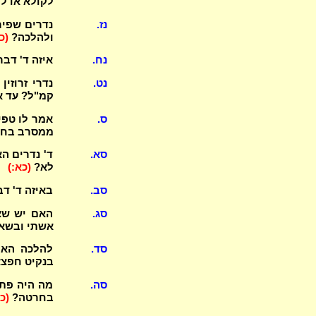
לקולא או ל
נז.
נדרים שפיר
ולהלכה?
(כ.
נח.
איזה ד' דבר
נט.
נדרי זרוזי
קמ"ל? עד א
ס.
אמר לו טפי
ממסרב בחבי
סא.
ד' נדרים ה
לא?
(כא:)
סב.
באיזה ד' ד
סג.
האם יש שאל
אשתי ובשאר
סד.
להלכה האם 
בנקיט חפצא
סה.
מה היה פתח
בחרטה?
(כב