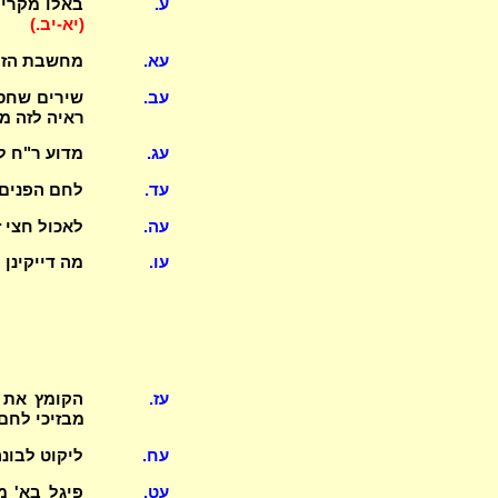
ע.
באלו מקרים
(יא-יב.)
עא.
מחשבת הזמ
עב.
שירים שחסר
ראיה לזה מ
עג.
מדוע ר"ח ל
עד.
לחם הפנים 
עה.
לאכול חצי ז
עו.
מה דייקינן
עז.
הקומץ את 
מבזיכי לחם
עח.
ליקוט לבונ
עט.
פיגל בא' מ