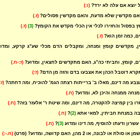
 יוצא אם עלה לא ירד?
(ו:)
אם מקדשין שלא מדעת, והאם מקדשין פסולים?
(ז.)
 בפסול והחזירו לכלי אין הכלי מקדש את הקומץ?
(3)
(ז.)
ם, כמה זמן הוא?
(ז.)
ן, מקדשים קומץ ומנחה, ומקבלים הדם מכלי שע"ג קרקע, ומדו
ם, קומץ, וחביתי כה"ג, האם מתקדשים לחצאין, ומדוע?
(ז:-ח.)
מקרא דוטבל הכהן את אצבעו בדם והזה מן הדם?
(ז:)
בע מה דינם, מאלו ב' ברייתות רצתה הגמ' להוכיח, ומה דחתה?
(ז:
 מנחה ממנחה והיכן לא, ומדוע?
(ח.)
ו בין קמיצה להקטרה, מה דינם, ומה שיטת ר' אלעזר בזה?
(ח.)
ה במנחת חביתין, למאי אתא
(2)
?
(ח.)
שרון ודעתו להוסיף, מה דינו ומדוע
(3)
?
(ח.)
 או לבונה, או 2 מהן, האם קדושה, ומדוע? (פרט)
(ח.-:)