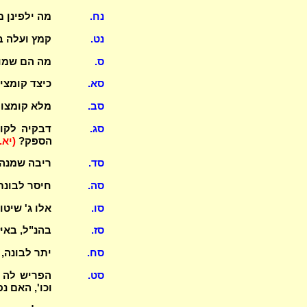
נח.
מה ילפינן 
נט.
קמץ ועלה בי
ס.
מה הם שמו
סא.
כיצד קומצי
סב.
מלא קומצו 
סג.
דבקיה לקומ
הספק?
(יא.
סד.
ריבה שמנה,
סה.
חיסר לבונת
סו.
אלו ג' שיט
סז.
בהנ"ל, באי
סח.
יתר לבונה,
סט.
הפריש לה ב
וכו', האם נ