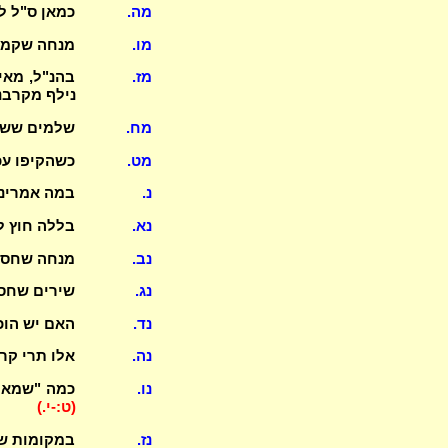
מה.
כמאן ס"ל ל
מו.
מנחה שקמצה
מז.
בהנ"ל, מאי
נילף מקרבנ
מח.
שלמים ששחט
מט.
כשהקיפו עכ
נ.
במה אמרינן
נא.
בללה חוץ ל
נב.
מנחה שחסרה
נג.
שירים שחסר
נד.
האם יש הוכ
נה.
אלו תרי קר
נו.
כמה "שמאלי
(ט:-י.)
נז.
במקומות שכ