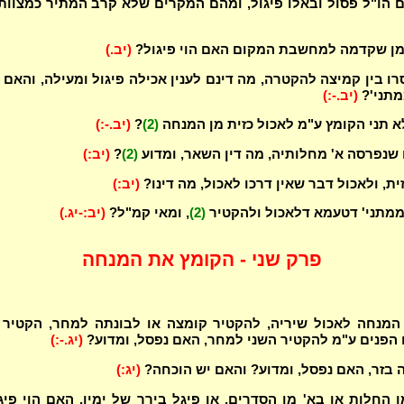
 הו"ל פסול ובאלו פיגול, ומהם המקרים שלא קרב המתיר כמצוות
ן שקדמה למחשבת המקום האם הוי פיגול?
(יב.)
ו בין קמיצה להקטרה, מה דינם לענין אכילה פיגול ומעילה, והאם 
מתני'?
(יב.-:)
א תני הקומץ ע"מ לאכול כזית מן המנחה
(2)
?
(יב.-:)
שנפרסה א' מחלותיה, מה דין השאר, ומדוע
(2)
?
(יב:)
ית, ולאכול דבר שאין דרכו לאכול, מה דינו?
(יב:)
 ממתני' דטעמא דלאכול ולהקטיר
(2)
, ומאי קמ"ל?
(יב:-יג.)
פרק שני - הקומץ את המנחה
המנחה לאכול שיריה, להקטיר קומצה או לבונתה למחר, הקטיר 
 הפנים ע"מ להקטיר השני למחר, האם נפסל, ומדוע?
(יג.-:)
ה בזר, האם נפסל, ומדוע? והאם יש הוכחה?
(יג:)
ן החלות או בא' מן הסדרים, או פיגל בירך של ימין, האם הוי פיג