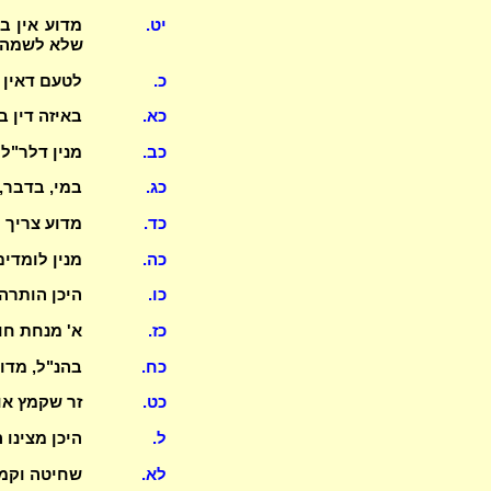
יט.
מדוע אין 
שלא לשמה
כ.
לטעם דאין מ
כא.
באיזה דין ב
כב.
מנין דלר"ל
כג.
במי, בדבר,
כד.
מדוע צריך פסוק
כה.
מנין לומדי
כו.
היכן הותרה
כז.
א' מנחת חו
כח.
בהנ"ל, מדו
כט.
זר שקמץ או
ל.
היכן מצינו
לא.
שחיטה וקמי