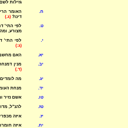
גזילות לשם
ח.
האומר הרי
דינו?
(ג.)
ט.
לפי התי' ד
מצורע, ומה 
י.
לפי התי' 
(ג:)
יא.
האם מחשבה 
יב.
מנין דמנח
(ד.)
יג.
מה לומדים 
יד.
מנחת העומ
טו.
אשם נזיר ו
טז.
להנ"ל, מדו
יז.
איזה מכפרי
יח.
איזה חומרו