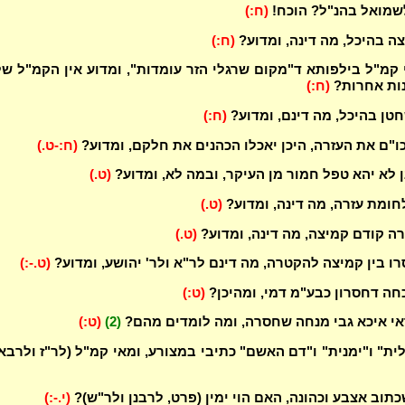
שמואל בהנ"ל? הוכח!
(ח:)
 בהיכל, מה דינה, ומדוע?
(ח:)
 קמ"ל בילפותא ד"מקום שרגלי הזר עומדות", ומדוע אין הקמ"ל ש
ות אחרות?
(ח:)
ן בהיכל, מה דינם, ומדוע?
(ח:)
ו"ם את העזרה, היכן יאכלו הכהנים את חלקם, ומדוע?
(ח:-ט.)
 לא יהא טפל חמור מן העיקר, ובמה לא, ומדוע?
(ט.)
חומת עזרה, מה דינה, ומדוע?
(ט.)
 קודם קמיצה, מה דינה, ומדוע?
(ט.)
ו בין קמיצה להקטרה, מה דינם לר"א ולר' יהושע, ומדוע?
(ט.-:)
חה דחסרון כבע"מ דמי, ומהיכן?
(ט:)
אי איכא גבי מנחה שחסרה, ומה לומדים מהם?
(2)
(ט:)
ת" ו"ימנית" ו"דם האשם" כתיבי במצורע, ומאי קמ"ל (לר"ז ולרבא
תוב אצבע וכהונה, האם הוי ימין (פרט, לרבנן ולר"ש)?
(י.-:)