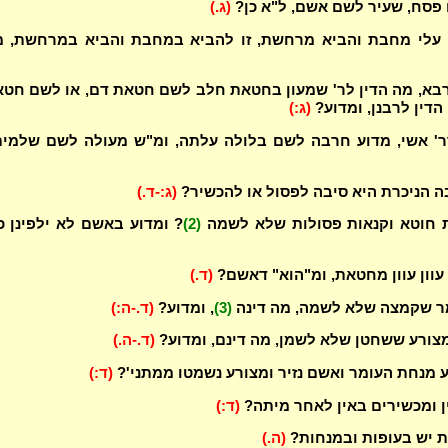
 פסח, שעיר לשם אשם, ל"א כן?
(ג.)
 עלי מחבת והביא מרחשת, זו להביא במחבת והביא במרחשת, 
רבא, מה הדין לר' שמעון בחטאת חלב לשם חטאת דם, או לשם חט
הדין לרבנן, ומדוע?
(ג:)
דר' אשי, מדוע חרבה לשם בלולה עלתה, ומ"ש מעולה לשם שלמי
הניכרת היא סיבה לפסול או להכשיר?
(ג:-ד.)
ת חוטא וקנאות פסולות שלא לשמה
(2)
? ומדוע באשם לא ילפינן כ
עוון עוון מחטאת, ומ"הוא" דאשם?
(ד.)
ר שקמצה שלא לשמה, מה דינה
(3)
, ומדוע?
(ד.-ה:)
מצורע ששחטן שלא לשמן, מה דינם, ומדוע?
(ד.-ה.)
ע מנחת העומר ואשם נזיר ומצורע נשמטו ממתני'?
(ד:)
ן ומכשירים באין לאחר מיתה?
(ד:)
ת יש בעופות ובמנחות?
(ה.)