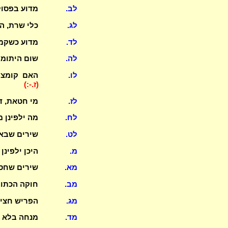
לב.
מדוע בפסול
לג.
כלי שרת, ה
לד.
מדוע כשקמץ
לה.
שום היתומי
לו.
האם קומצי
(ז.-:)
לז.
מי חטאת, ד
לח.
מה ילפינן 
לט.
שירים שבאצ
מ.
היכן ילפינן
מא.
שירים שחסר
מב.
חוקה הכתוב
מג.
הפריש חצי ע
מד.
מנחה בלא שמן או סולת