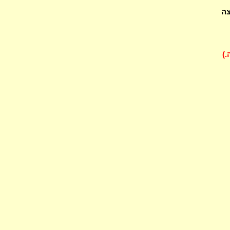
צה
.)