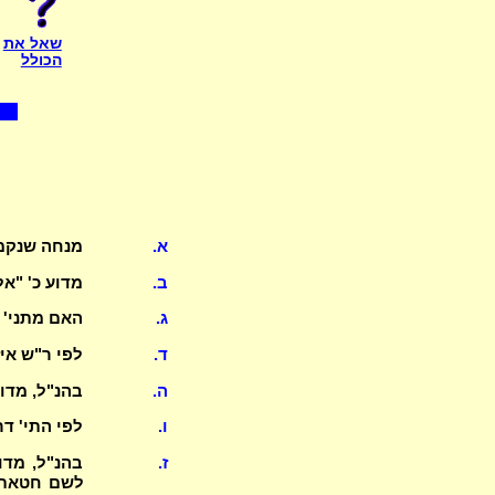
שאל את
הכולל
א.
מנחה שנקמ
ב.
מדוע כ' "אל
ג.
האם מתני' 
ד.
לפי ר"ש אי
ה.
בהנ"ל, מדו
ו.
לפי התי' ד
ז.
בהנ"ל, מד
לשם חטאת 