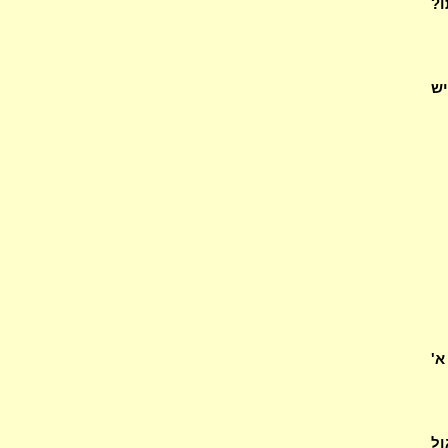
ו?
יש
א'
ול