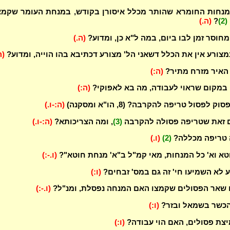
במנחות החומרא שהותר מכלל איסורן בקודש, במנחת העומר שקמ
(2)
?
(ה.)
חוסר זמן לבו ביום, במה ל"א כן, ומדוע?
(ה.)
מצורע אין את הכלל דשאני הל' מצורע דכתיבא בהו הוייה, ומדוע?
(ה
 האיר מזרח מתיר?
(ה:)
 במקום שראוי לעבודה, מה בא לאפוקי?
(ה:)
 לפסול טריפה להקרבה? (8, הו"א ומסקנה)
(ה:-ו.)
ם זאת שטריפה פסולה להקרבה
(3)
, ומה הצריכותא?
(ה:-ו.)
 טריפה מכללה?
(2)
(ו.)
טא וא' כל המנחות, מאי קמ"ל ב"א' מנחת חוטא"?
(ו.-:)
ע לא השמיעו חי' זה גם במס' זבחים?
(ו:)
 שאר הפסולים שקמצו האם המנחה נפסלת, ומנ"ל?
(ו.-:)
 הכשר בשמאל ובזר?
(ו:)
צת פסולים, האם הוי עבודה?
(ו:)