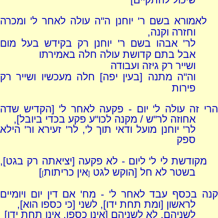
לאמורא בשם ר' יוחנן ה"ה עולה לאחר ל' ומכרה
וחזרה וקנה,
לר' אבהו בשם ר' יוחנן רק בקידש בעל מום
אבל בתם קדושת עולה חלה באמירתו
ושייר רק גיזה ועבודה
וה"ה מתנה [בעין יפה] חלה מעכשיו ושייר רק
פירות
הרי זה עולה ל' יום - פקעה לאחר ל' [הקדיש שדה
אחוזה לר"ש / מקנה לכו"ע פקע בכדי ביובל],
לר' יוחנן מועל ודאי תוך ל', לר' זעירא ור' הילא
ספק
מקודשת לי ל' ליום - לא פקעה [יציאתה רק בגט],
בשטר לא חל [הוקש לגט
אין כריתות
]
]
[
קנה בכסף עבד לאחר ל' - מח' אם דין יום ויומיים
לראשון [ומת תחת ידו], לשני [כי כספו הוא],
לשניהם, לא לשניהם [אינו כספו, אינו תחת ידו]