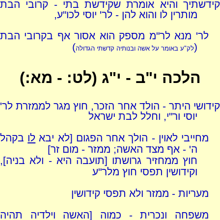
קידשתיך והיא אומרת שקידשת בתי - קרובי הבת
מותרין לו והוא להן - לר' יוסי לכו"ע,
לר' מנא לר"מ מספק הוא אסור אף בקרובי הבת
)
(
לק"ע באומר על אשה ובנותיה קדשתי הגדולה
הלכה י"ב - י"ג (לט: - מא:)
קידושי היתר - הולד אחר הזכר, חוץ מגר לממזרת לר'
יוסי ור"י, וחלל לבת ישראל
מחייבי לאוין - הולך אחר הפגום [לא יבא
לו
בקהל
ה' - אף מצד האשה; ממזר - מום זר]
חוץ ממחזיר גרושתו [תועבה היא - ולא בניה],
וקידושין תפסי חוץ מלר"ע
מעריות - ממזר ולא תפסי קידושין
משפחה ונכרית - כמוה [האשה וילדיה תהיה