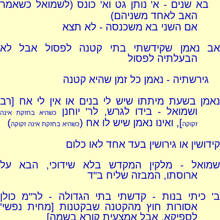
בא שנים - א' נותן גט וא' כונס (לשמואל כשאמר
האב לאחד משניהם)
אם השני בא משכנסה - לא תצא
אב נאמן שקידשתי בתי קטנה לפסול אבל לא
הבעלתיה לפסול
גירשתיה - נאמן כל זמן שהיא קטנה
נאמן בשעת מיתתו שיש לי בנים או אין לי אח [רב
ושמואל - בידו לגרש, לר' יוחנן
כשהיא בחזקת אינה
], ואינו נאמן שיש לו אח (
)
זקוקה
כשהיא בחזקת אינה זקוקה
קידושין או גירושין בעד אחד לאו כלום
שמואל - מלקין המקדש בלא שידוכי, הבא על
ארוסתו, המבזה שליח ב"ד
ב' כיתי בנות - קדשתי בתי הגדולה - לר"מ כולן
אסורות חוץ מהקטנה שבקטנות [מחית נפשי'
לספיקא, אבל אמצעית קורא בשמה]