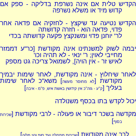
הקדיש טלית אם אינה נשרפת בדליקה - ספק אם
קדוש מיד או משלא נשרפה
הקדיש נטיעה עד שיקצץ - לחזקיה אם פדאה אחר
פדוי, פדאה הוא - חזרה קדושתה
לר' יוחנן פדוי ומשנקצץ פקעה קדושתה בכדי
יבמה לשוק למשנתינו אינה מקודשת [כר"ע דממזר
מחייבי לאוין; ר' ינאי - לא תהיה וכו'
לאיש זר - אין הויה], לשמואל צריכה גט מספק
לאחר שיחלוץ - אינה מקודשת, לאחר שימות יבמיך
מקודשת [
] משא"כ לאחר שימות
לא מחוסר מעשה
בעליך [
]
ק"ע - גזה"כ אין קידושין באשת איש, פ"מ - איבה
יכול לקדש בתו בכסף משנולדה
מקדשה בשכר דיבור או פעולה - לרבי מקודשת [
שכירות
]
בסוף
לרב אינה מקודשת [
]
שכירות מתחלה ועד סוף והוי מלוה