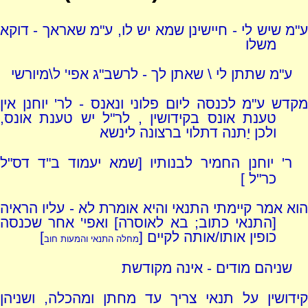
ע"מ שיש לי - חיישינן שמא יש לו, ע"מ שאראך - דוקא
משלו
ע"מ שתתן לי \ שאתן לך - לרשב"ג אפי' ל\מיורשי
מקדש ע"מ לכנסה ליום פלוני ונאנס - לר' יוחנן אין
טענת אונס בקידושין , לר"ל יש טענת אונס,
ולכן יַתנה דתלוי ברצונה לינשא
ר' יוחנן החמיר לבנותיו [שמא יעמוד ב"ד דס"ל
כר"ל ]
הוא אמר קיימתי התנאי והיא אומרת לא - עליו הראיה
[התנאי כתוב; בא לאוסרה] ואפי' אחר שכנסה
כופין אותו/אותה לקיים [
]
מחלה התנאי והמעות חוב
שניהם מודים - אינה מקודשת
קידושין על תנאי צריך עד מחתן ומהכלה, ושניהן