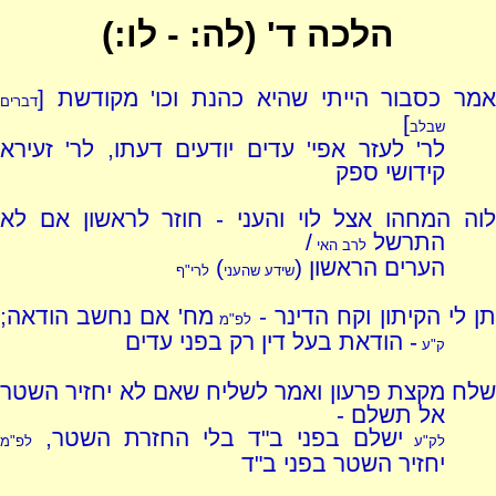
הלכה ד' (לה: - לו:)
אמר כסבור הייתי שהיא כהנת וכו' מקודשת [
דברים
]
שבלב
לר' לעזר אפי' עדים יודעים דעתו, לר' זעירא
קידושי ספק
לוה המחהו אצל לוי והעני - חוזר לראשון אם לא
התרשל
/
לרב האי
הערים הראשון (
)
שידע שהעני
לרי"ף
ן לי הקיתון וקח הדינר -
מח' אם נחשב הודאה;
לפ"מ
- הודאת בעל דין רק בפני עדים
ק"ע
שלח מקצת פרעון ואמר לשליח שאם לא יחזיר השטר
אל תשלם -
ישלם בפני ב"ד בלי החזרת השטר,
לק"ע
לפ"מ
יחזיר השטר בפני ב"ד