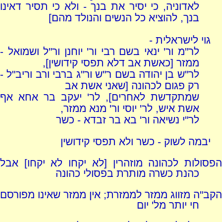
לאדוניה, כי יסיר את בנך - ולא כי תסיר דאינו
בנך, להוציא כל הנשים והנולד מהם]
גוי לישראלית -
לר"מ ור' ינאי בשם רבי ור' יוחנן ור"ל ושמואל -
ממזר [כאשת אב דלא תפסי קידושין],
לר"ש בן יהודה בשם ר"ש ור"ג ברבי ורב וריב"ל -
רק פגום לכהונה [שאני אשת אב
שמתקדשת לאחרים], לר' יעקב בר אחא אף
אשת איש, לר' יוסי ור' מנא ממזר,
לר"י נשיאה ור' בא בר זבדא - כשר
יבמה לשוק - כשר ולא תפסי קידושין
הפסולות לכהונה מוזהרין [לא יקחו לא יקחו] אבל
כהנת כשרה מותרת בפסולי כהונה
הקב"ה מזווג ממזר לממזרת; אין ממזר שאינו מפורסם
חי יותר מל' יום