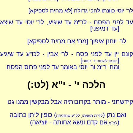
לר' יוסי כוונתו להכי גדולה [לא מחית לספיקא]
עד לפני הפסח - לר"מ עד שיגיע, לר' יוסי עד שיצא
[עד דמיפני]
לר' יוחנן איפוך [מח' אם מחית לספיקא]
קונם יין עד לפני פסח - לר' אבין - לכו"ע עד שיגיע
]
[
כוונתו לשתות ד' כוסות
ומח' ר"מ ור' יוסי באומר עד לפני פרוס הפסח
הלכה י' - י"א (לט:)
קידשתני - מותר בקרובותיה אבל מבקשין ממנו גט
ואם נתן (
) כופין ליתן כתובה
לפ"מ מעצמו, לק"ע שנתפתה
(
אם קדם ונשא אחותה - יוציאה)
לפ"מ