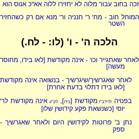
זכה בחוב עבור מלוה לא יחזירו ללוה אא"כ אנוס הוא
המוחל חוב - מח' ר' חנניה ור' מנא אם רק כשהחזיר
השטר
הלכה ה' - ו' (לו: - לח.)
לאחר שאתגייר וכו' - אינה מקודשת [לאו בידו, מחוסר
מעשה]
לאחר שאגרשיך/שיגרשיך - בנשואה אינה מקודשת
[לאו בידו דתלוי בדעת אחרת]
בפנויה
מקודשת [
],
אינה מקודשת לר'
לרידב"ז
בידו
לק"ע
יוסי [כשנשאת פקע קידושין שלו]
נתן ב' פרוטות לקידושין היום ולאחר שאגרשיך -
ספק