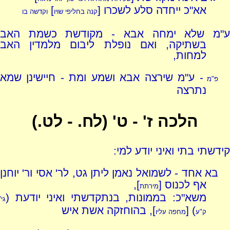
אא"כ ייחדה סלע לשכרו [
]
קנה בחליפי שויו
וקדשה בו
ע"מ שלא ימחה אבא - מקודשת כשמת האב
בשתיקה, ואם נופלת ליבום מלמדין האב
למחות,
- ע"מ שירצה אבא ושמע ומת - חיישינן שמא
פ"מ
נתרצה
הלכה ז' - ט' (לח. - לט.)
קידשתי בתי ואיני יודע למי:
בא אחד - לשמואל נאמן ליתן גט, לר' אסי ור' יוחנן
אף לכנוס [
],
מירתת
משא"כ: בממונות, בנתקדשתי ואיני יודעת (
גי'
) [
], בהוחזקה אשת איש
ק"ע
מחפה עליו