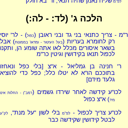
שליח נאמן שהיה תנאי, ור' בא חולק
לפ"מ
הלכה ג' (לד: - לה:)
"מ - צריך כתנאי בני גד ובני ראובן (
) - לר' יוסי
כפול
רק לחומרא בעריות (
) אבל
בעל העיטור - ומדאו' בממונות
בשאר איסורים מכלל לאו אתה שומע הן, ותקנו
לכפול תנאו בקידושין וגיטין כר"מ
ר' חנינה בן גמליאל - א"צ [בלי כפל ונאחזו
בתוככם הו"א לא יטלו כלל; כפל כדי להוציא
גלעד מידם]
לכו"ע קידשה לאחר שירדו גשמים (
רמב"ן - החלות אינו
) א"צ כפול
מיד
לכו"ע צריך לכפול -
בלי לשון "על מנת",
לפ"מ
לק"ע
לבטל קידושין שקידשה כבר