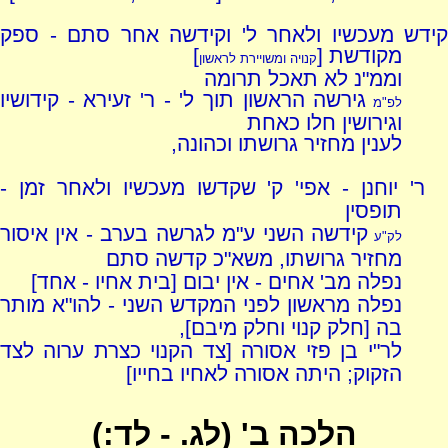
קידש מעכשיו ולאחר ל' וקידשה אחר סתם - ספק
מקודשת [
]
קנויה ומשויירת לראשון
וממ"נ לא תאכל תרומה
גירשה הראשון תוך ל' - ר' זעירא - קידושיו
לפ"מ
וגירושין חלו כאחת
לענין מחזיר גרושתו וכהונה,
ר' יוחנן - אפי' ק' שקדשו מעכשיו ולאחר זמן -
תופסין
קידשה השני ע"מ לגרשה בערב - אין איסור
לק"ע
מחזיר גרושתו, משא"כ קדשה סתם
נפלה מב' אחים - אין יבום [בית אחיו - אחד]
נפלה מראשון לפני המקדש השני - להו"א מותר
בה [חלק קנוי וחלק מיבם],
לר"י בן פזי אסורה [צד הקנוי כצרת ערוה לצד
הזקוק; היתה אסורה לאחיו בחייו]
הלכה ב' (לג. - לד:)