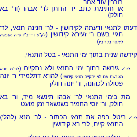
בוררין עוד אחר
או חתימת כתב יד החתן לר' אבהו (ור' בא
חולק)
דעתו לתנאי ודעתה לקידושין - לר' חנינה תנאי, לר'
חגיי בשם ר' זעירא קידושין (
לק"ע ורידב"ז שויה אנפשה
)
ליאסר בקרוביו
קידשה שנית בתוך ימי התנאי - בטל התנאי,
גירשה בתוך ימי התנאי ולא נתקיים (
לק"ע
לפ"מ תהא
) להו"א דתלמידי ר' יונה
מגורשת אם לא יתקיים תנאי קידושין
פסולה לכהונה, ור' יונה חולק
מת בימי התנאי לר' אבהו תינשא מיד, ור' בא
חולק, ור' יוסי החמיר כשנשאר זמן מועט
ביטל בפה את תנאי הכתוב - לר' מנא (להל')
ק"ע
התנאי קיים, לר' בא קידושין