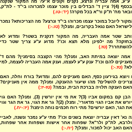
ע"ע, אמה עבריה ונרצע, נקנים וקונים א"ע? מה המקור שנקנה
בכסף (4)? ציין ד' הבדלים בין מוכר עצמו למכרוהו בי"ד - לת"ק,
ובאר מח' ת"ק ור"א בכל מקרה!
(יד:-טו.)
קור ליובל במוכר עצמו מכרוהו בי"ד ונרצע? מה הצריכותא? נמכר
לישראל האם נגאל בקרובים, ומנלן?
(טו.-:)
ותב שטר אמה העבריה, מה המקור דנקנית בשטר? ומדוע לא
בחזקה? מה ילפינן מלא תצא וכו'? מדוע ע"ע צריך שטר כדי
להשתחרר?
(טז.)
אמה יוצאה במיתת האב, ומנלן? מהי הקצבה בסימנין? מהם ד'
מעניקים להם וכו'? ענק ע"ע לעצמו, וענק אמה העבריה לעצמה, למי
לא?
(טז.-:)
ויוצא בגירעון כסף, האם מעניקים להם, ומדוע? בורח וחלה, האם
צריכים להשלים? מהו שיעור ההענקה, ומנלן? ממה אין מעניקים?
האם הענקה תלויה בברכת הבית, ובמה?
(טז-יז:)
במה הבן קם במקום אביו (3)? את מי אין יורשין (3), ומנלן? האם גוי
יורש את אביו הגוי מדאורי', ומנלן (2)? גר את הגוי, גר את הגר וגוי
את הגר, האם יורשים? מתי רוח חכמים נוחה הימנו?
(יז:-יח.)
 נא' דאין עבריה יוצאת בשנים וכו'? מתי ע"ע נמכר ונשנה, לאביי
ולרבא, לת"ק ולר"א? שפחות אחר אישות ושפחות אחר שפחות,
האם האב יכול למכור, ומנלן?
(יח.-:)