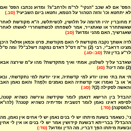
פס' אם לא שכב "הנקי" לר"מ ולרחב"ג? ומדוע נכתבו הפס' ואם
לא יתחטא וכו' והזה הטהור על הטמא, וחטאו ביום השביעי?
(סב.)
 מחוברין יהיו תרומה על תלושין, לכשיתלשו, ה"א מקודשת לאחר
שאשתחרר או שאתגייר, אמר לשפחתו לכשתשחררי לאשתו לאחר
שאגרשיך, האם מהני ומדוע?
(סב)
דה אשתך נקבה מקודשת לי האם מקודשת, פרט וכמאן אזלא? היכן
מצינו דראב"י, רבי (2) ור"מ דס"ל דאדם נמקנה דשלב"ל? ומה ס"ל
לר"ע בדין זה?
(סב:-סג.)
שאדבר עליך לשלטון, אמתי ואיך מתקדשת? מהו ע"מ שירצה אבא
(2) ומה דינו?
(סג)
 את בתי ואינו יודע למי קדשתיה, איני יודעת למי נתקדשתי, ובא
א' או ב' ואמרו אני קדשתיה האם נאמנים ולְמַה? והאם נאמן האב
והאשה לסקילה (2)?
(סג:)
הבדל בין הרישא דנאמן לומר שקידשה וגירשה כשהיא קטנה,
לסיפא דאינו נאמן לומר דנשבית ופדיתיה כשהיא קטנה? (להו"א
ולמסקנה)
(סד.)
', כשאמר בשעת מיתתו יש לי בנים נאמן יש לי אחים אין נאמן, מה
ההבדל? בברייתא דבשעת קידושין אמר יש לי בנים או אין לי אחין
ובשעת מיתתו הפך דבריו, מה הדין ומדוע?
(סד:)