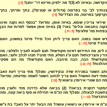
הקדושה, ובאיזה לא (3)? מה ילפינן מדינא דר' יוחנן?
(ז.)
נותיך לב' בני בפרוטה (גדולים או קטנים?), בתך ופרתך, בתך
וקרקעך בפרוטה, מה הצדדים?
(ז:)
יראי צריכין שומא, באיזה אופן, ומדוע? "בכסף הוא נקנה ואינו
נקנה בתבואה וכלים" באר! (3) באיזה אופן אפשר לפדות את הבן
בפחות מה' סלעים?
(ז:-ח.)
ש אשה במנה, האם צריך ליתן הכל מיד? פרט! במשכון, האם
מהני? פרט!
(ח.-:)
 לים, מה החידוש דאינה מקודשת? תנם לאבא לאביך ולפלוני, מה
הדין והצריכותא? תנם ע"ג הסלע, מתי מהני? תנהו לכלב ולעני, האם
מקודשת? הבה, הבה מיהבה, האם מקודשת? מה הם פסקי
ההלכות?
(ח:-ט.)
ותב השטר במכירת שדה ובקידושין, ומנלן? מתי צריך דעת האב
ומתי דעת האשה? האם צריך לכתוב השטר לשמה ומדעתה, ומדוע?
מה הם שטרי אירוסין ונישואין?
(ט:)
מה המקור דנקנית בביאה? (2) בביאה שלא כדרכה מתי ולענין מה
נחשבת לבעולה, ומנלן? מה הנ"מ אי תחילת או סוף ביאה קונה, ומה
ההכרעה?
(ט:-י.)
"מ אי אירוסין או נישואין עושה? מה הבעל יתר על האב? בת ג"ש