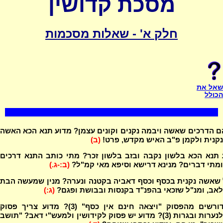
מסכת קדושין
חלק א' - שאלות מסכמות
שאל את
הכולל
 הדרכים שאשה ויבמה נקנים וקונים עצמן? מדוע תנא הכא האשה
נקנית ולקמן פ"ב האיש מקדש, פרט!
(ב)
 תנא הכא בלשון נקבה ובזב בלשון זכר? מתי כותב התנא דרכים
ומתי דברים? מנינא דרישא וסיפא מאי קמ"ל?
(ב:-ג.)
 שאשה נקנית בכסף וכסף דאביה בקטנה ונערה? מנין שמעשה הבת
לאב, ומנ"ל שזכאי בהפנ"ד בקנסות ובבושת ופגם?
(ג:)
מה דורשים מהפסוק "ויצאה חינם אין כסף" (3)? מדוע צריך פסוק
לנערות ובגרות (3)? מדוע יש פסוק לקידושין ולמעש"י דאב? "תושב