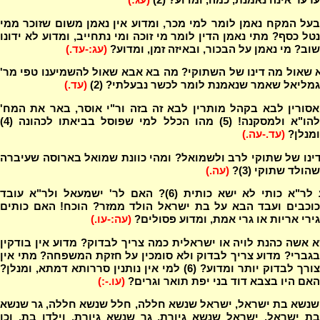
על המקח נאמן לומר למי מכר, ומדוע אין נאמן משום שזוכר ממי
נטל כסף? מתי נאמן הדין לומר מי זוכה ומי נתחייב, ומדוע לא ידונו
שוב? מי נאמן על הבכור, ובאיזה זמן, ומדוע?
(עג:-עד.)
שאול מה דינו של השתוקי? מה בא אבא שאול להשמיענו טפי מר'
גמליאל שאמר שנאמנת לומר לכשר נבעלתי? (2)
(עד.)
סורין לבא בקהל מותרין לבא זה בזה ור"י אוסר, באר את המח'
להו"א ולמסקנה! (5) מהו הכלל למי שפוסל בביאתו לכהונה (4)
ומנלן?
(עד.-עה.)
ינו של שתוקי לרב ולשמואל? ומהי כוונת שמואל בארוסה שעיברה
שהולד שתוקי (3)?
(עה.)
מדוע לר"א כותי לא ישא כותית (6)? האם לר' ישמעאל ולר"א עובד
כוכבים ועבד הבא על בת ישראל הולד ממזר? הוכח! האם כותים
גירי אריות או גרי אמת, ומדוע פסולים?
(עה:-עו.)
 אשה כהנת לויה או ישראלית כמה צריך לבדוק? מדוע אין בודקין
בגברי? מדוע צריך לבדוק ולא סומכין על חזקת המשפחה? מתי אין
צורך לבדוק יותר ומדוע? (6) למי אין נותנין סררותא דמתא, ומנלן?
האם היו בצבא דוד בני יפת תואר וגרים?
(עו.-:)
שנשא בת ישראל, ישראל שנשא חללה, חלל שנשא חללה, גר שנשא
בת ישראל, ישראל שנשא גיורת, גר שנשא גיורת, וילדו בת, וכן