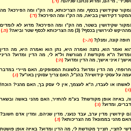
ושכיר", מי הם, ומדוע נכתבו שניהם?
(ד.)
קור שקידושין בכסף, ומה הצריכותא, מה הק"ו ומה הפירכא? מה
המקור דקידושין בביאה, מה הק"ו ומה הפירכא?
(ד:)
מקור שקידושין בשטר, מה הק"ו ומה הפירכא? מדוע לא לומדים
מההיקש לגירושין בכסף? (3) מה הצריכותא לכסף שטר וביאה?
(ה.)
ופה קונה, ומנלן?
(ה.-:)
וא ואמר הוא, נתנה ואמרה היא, נתן הוא ואמרה היא, מה הדין
ומדוע? ה"א מקודשת / מגורשת ול"א לי, מה הדין ומדוע? הריני
אישך / איני אישך, מה הדין ומדוע?
(ה:)
רופתי, מה הדין ומדוע? בלשונות המסופקים, האם מיירי במדבר
עמה על עסקי קידושיה? בהנ"ל, האם צריך עסוקין באו"ע?
(ו.)
אשתו או לעבדו, ה"א לעצמך, אין לי עסק בך, האם מהני? הוכח!
(ו:)
ה, באיזה אופן מקודשת? בע"מ להחזיר, האם מהני באשה ובשאר
דברים, ומדוע?
(ו:)
 קידושין מדין ערב, עבד כנעני, מדין שניהם, ומדין אדם חשוב?
האם מהני בממונא? מה הצריכותא?
(ז.)
י לחציי, חצייך מקודשת לי, מה הדין ומדוע? באיזה אופן פושטת