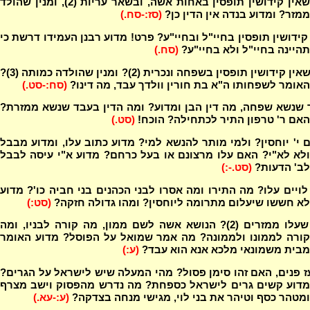
שאין קידושין תופסין באחות אשה, ובשאר עריות (2), ומנין שהולד
ממזר? ומדוע בנדה אין הדין כן?
(סז:-סח.)
ידושין תופסין בחיי"ל ובחיי"ע? פרט! מדוע רבנן העמידו דרשת כי
תהיינה בחיי"ל ולא בחיי"ע?
(סח.)
מנין שאין קידושין תופסין בשפחה ונכרית (2)? ומנין שהולדה כמותה (3)?
האומר לשפחותו ה"א בת חורין וולדך עבד, מה דינו?
(סח:-סט.)
 שנשא שפחה, מה דין הבן ומדוע? ומה הדין בעבד שנשא ממזרת?
האם ר' טרפון התיר לכתחילה? הוכח!
(סט.)
 י' יוחסין? ולמי מותר להנשא למי? מדוע כתוב עלו, ומדוע מבבל
ולא לא"י? האם עלו מרצונם או בעל כרחם? מדוע א"י עיסה לבבל
לב' הדעות?
(סט.-:)
לויים עלו? מה התירו ומה אסרו לבני הכהנים בני חביה כו'? מדוע
לא חששו שיעלום מתרומה ליוחסין? ומהו גדולה חזקה?
(סט:)
מנין שעלו ממזרים (2)? הנושא אשה לשם ממון, מה קורה לבניו, ומה
קורה לממונו ולממונה? מה אמר שמואל על הפוסל? מדוע האומר
מבית משמונאי מלכא אנא הוא עבד?
(ע:)
ז פנים, האם זהו סימן פסול? מהי המעלה שיש לישראל על הגרים?
מדוע קשים גרים לישראל כספחת? מה נדרש מהפסוק וישב מצרף
ומטהר כסף וטיהר את בני לוי, מגישי מנחה בצדקה?
(ע:-עא.)