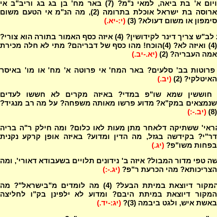
ויום א' בת ביאה, למאי נ"מ? (7) באר מח' בן בג בג וריב"ב אי
ארוסה בת ישראל אוכלת בתרומה (2), מה הנ"מ אי הטעם משום
סימפון או משום דעולא? (3)
(י:-יא.)
מדוע לב"ש צריך דינר לקידושין? (4) איזה כסף האמור בתורה הוא צורי?
(4) ואיזה לא? (4)הוכח! מהו כסף של דבריהם? מתי לא חלה מכירת
אמה העבריה? (2)
(יא.-יב.)
פרוטות בב' סלעים? באר המח' אי פרוטה א' מח' או מו' באיסר
האיטלקי? (2)
(יב.)
חוששין שמא שו"פ במדי? באיזה מקרים לא חששו לעדים
שנמצאים במק"א? מדוע פרשו מאותה משפחה? על מה רב מנגיד?
(8)
(יב.-:)
ראי' ששתיקה דלאחר מתן מעות לאו כלום? ומה חילק ר"ה בריה
דר"י? בקידשה בגזל, מה הדין ומדוע? באיזה אופן קרקע נקנית
בפחות משו"פ?
(יג.)
ה טפי מדור המבול? איזה ב' נידונים תלויים בשעבודא דאורי', ומה
הצריכותא? מהי הכרעת ר"פ?
(יג.-:)
מה המקור דיוצאת במיתת הבעל? (4) מה לומדים מ"בישראל"? מה
המקור דיוצאת במיתת היבם? ומדוע לא ילפינן בק"ו לחליצה
באשת איש, ולגט ביבמה (3)?
(יג:-יד.)