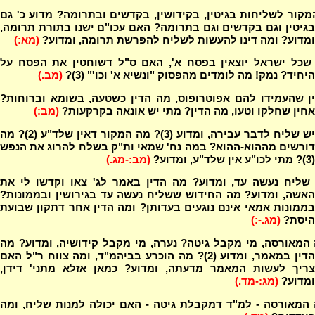
קור לשליחות בגיטין, בקידושין, בקדשים ובתרומה? מדוע כ' גם
בגיטין וגם בקדשים וגם בתרומה? האם עכו"ם ישנו בתורת תרומה,
ומדוע? ומה דינו להעשות לשליח להפרשת תרומה, ומדוע?
(מא:)
 שכל ישראל יוצאין בפסח א', האם ס"ל דשוחטין את הפסח על
היחיד? נמק! מה לומדים מהפסוק "ונשיא א' וכו'" (3)?
(מב.)
ין שהעמידו להם אפוטרופוס, מה הדין כשטעה, בשומא וברוחות?
אחין שחלקו וטעו, מה הדין? מתי יש אונאה בקרקעות?
(מב:)
מתי יש שליח לדבר עבירה, ומדוע (3)? מה המקור דאין שלד"ע (2)? מה
דורשים מההוא-ההוא? במה נח' שמאי ות"ק בשלח להרוג את הנפש
(3)? מתי לכו"ע אין שלד"ע, ומדוע?
(מב:-מג.)
שליח נעשה עד, ומדוע? מה הדין באמר לג' צאו וקדשו לי את
האשה, ומדוע? מה החידוש ששליח נעשה עד בגירושין ובממונות?
בממונות אמאי אינם נוגעים בעדותן? ומה הדין אחר דתקון שבועת
היסת?
(מג.-:)
המאורסה, מי מקבל גיטה? נערה, מי מקבל קידושיה, ומדוע? מה
הדין במאמר, ומדוע (2)? מה הוכרע בביהמ"ד, ומה צווח ר"ל האם
צריך לעשות המאמר מדעתה, ומדוע? כמאן אזלא מתני' דידן,
ומדוע?
(מג:-מד.)
 המאורסה - למ"ד דמקבלת גיטה - האם יכולה למנות שליח, ומה