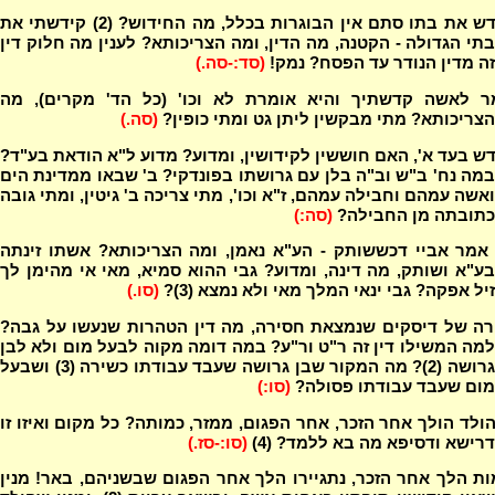
המקדש את בתו סתם אין הבוגרות בכלל, מה החידוש? (2) קידשתי את
בתי הגדולה - הקטנה, מה הדין, ומה הצריכותא? לענין מה חלוק דין
זה מדין הנודר עד הפסח? נמק!
(סד:-סה.)
ר לאשה קדשתיך והיא אומרת לא וכו' (כל הד' מקרים), מה
הצריכותא? מתי מבקשין ליתן גט ומתי כופין?
(סה.)
 בעד א', האם חוששין לקידושין, ומדוע? מדוע ל"א הודאת בע"ד?
במה נח' ב"ש וב"ה בלן עם גרושתו בפונדקי? ב' שבאו ממדינת הים
ואשה עמהם וחבילה עמהם, ז"א וכו', מתי צריכה ב' גיטין, ומתי גובה
כתובתה מן החבילה?
(סה:)
אמר אביי דכששותק - הע"א נאמן, ומה הצריכותא? אשתו זינתה
בע"א ושותק, מה דינה, ומדוע? גבי ההוא סמיא, מאי אי מהימן לך
זיל אפקה? גבי ינאי המלך מאי ולא נמצא (3)?
(סו.)
רה של דיסקים שנמצאת חסירה, מה דין הטהרות שנעשו על גבה?
למה המשילו דין זה ר"ט ור"ע? במה דומה מקוה לבעל מום ולא לבן
גרושה (2)? מה המקור שבן גרושה שעבד עבודתו כשירה (3) ושבעל
מום שעבד עבודתו פסולה?
(סו:)
ולד הולך אחר הזכר, אחר הפגום, ממזר, כמותה? כל מקום ואיזו זו
דרישא ודסיפא מה בא ללמד? (4)
(סו:-סז.)
ת הלך אחר הזכר, נתגיירו הלך אחר הפגום שבשניהם, באר! מנין