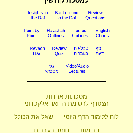
למסכת קדושין
Insights to
Background
Review
the Daf
to the Daf
Questions
Point by
Halachah
Tosfos
English
Point
Outlines
Outlines
Charts
יוסף
טבלאות
Review
Revach
דעת
בעברית
Quiz
l'Daf
Video/Audio
גלי
Lectures
מסכתא
מסכתות אחרות
הצטרף לרשימת הדואר אלקטרוני
לוח ללימוד הדף היומי
שאל את הכולל
תרומות
חומר בעברית