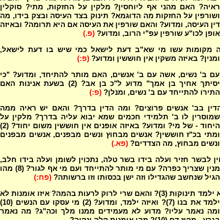
ראיה? האם מהני אף ליוחסין? מלקין על החזקות, מתי? סוקלין
ושורפין על החזקות מה הדוגמא? תינוק בצד העיסה ובצק בידו, מה
דין העיסה, ומדוע? והאם שורפין את העיסה אם היא תרומה? ובאיזה
אופן לכו"ע שורפין עפ"י הרוב, ומדוע?
(פ.)
ה מקומות עשו מי שא"ב דעת לישאל כמי שיש בו דעת לישאל,
ומנין? באיזה משקין אין חוששין ומדוע?
(פ:)
ם ב' נשים, אשה עם ב' אנשים, האם מותר להתיחד, ומדוע? "כי
יסיתך אחיך בן אמך" מדוע ל"כ בן אב? (2) בשעת אנינות האם
התירו להתייחד עם ב' נשים, ומנלן?
(פ:)
דין בב' אנשים פרוצים? ומה הדין בדרך? והאם יש ראיה ממה
שמוסרין לו ב' תלמידי חכמים שמא יבוא עליה בדרך? מלקין על
היחוד - של מי? ומדוע? באיזה אופנים אין חוששין משום יחוד? (2)
ומתי בכ"ז חוששין? אנשים מבחוץ ונשים מבפנים, אנשים מבפנים
ונשים מבחוץ, מה הצדדים?
(פא.)
ן לבשר חזיר ועלה בידו בשר טלה, נתכוין לשומן ועלה בידו חלב,
מנין שצריך כפרה? עם מי מותר להתייחד ועם מי אף לגור? (8) מהו
הגיל שנחשב שהגדילו וזה ישן בכסותו וזו ברשותה?
(פח:)
מי לא ילמד תינוקות (3)? והאם שרי לרוק לרעות בהמה? איזו אומנות לא
ילמד את בנו (7)? ואיזה ילמד, ומדוע? (2) מי עסקו עם הנשים (10)
ומה נאמר עליו? מדוע לא מעמידים ממנו מלך וכה"ג? מה נאמר
בגרע - מקיז דם (10)? מהי אומנות קלה ונקיה?