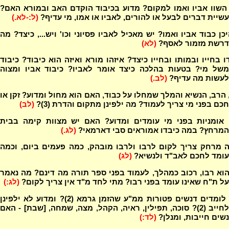
השוו אביו ואמו למקום? מדוע בכיבוד הוקדם האב ובמורא האם?
עשיית דברים לבעל או להורים, לאביו או אמו, מי עדיף?
(ל:-לא.)
כן כבוד אביו ואמו? יש מאכיל לאביו פסיוני וכו' ויש..., כיצד? מה
דרשת מזמור לאסף?
(לא)
 בחייו ובמותו ובחייו כיצד? איזהו מורא ואיזה הוא כיבוד? כיבוד
משל מי? בטעות בהלכה כיצד אומר לאביו? כיבוד אביו ומצוה
לעשות מה עדיף?
(לב.)
הרב, הנשיא והמלך שמחלו על כבוד, האם הוא מחול ומדוע? זקן או
חכם בפני מי צריך לעמוד? מה ילפינן מתקום והדרת (3)?
(לב)
 אומניות בפני מי עומדים ומדוע? האם יש מצוות קימה בבית
המרחץ? במה כיבדו אמוראים סבי דארמאי?
(לג.)
ה מרחק צריך לקום לרבו ולרבו מובהק, כמה פעמים ביום, וכמה
עומד לחכם לאב"ד ולנשיא?
(לג)
הוא רבו, רכוב כמהלך, לעמוד בפני ספר תורה מה דינם? מה נאמר
על ת"ח שאינו עומד בפני רבו? מתי לחד מ"ד אין צריך לקום?
(לג:)
ממה לומדים דנשים פטורות ממ"ע שהזמן גרמא (2)? ומדוע לא ילפינן
לחייב (2)? סוכה, תפילין, ראיה, הקהל, מצה, שמחה, [שבת] - האם
נשים חייבות, ומנלן?
(לד:)