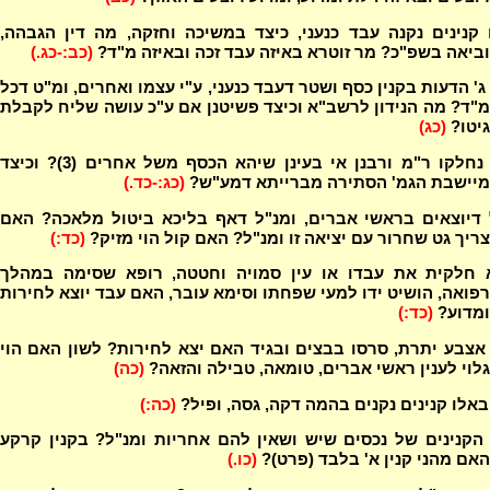
קנינים נקנה עבד כנעני, כיצד במשיכה וחזקה, מה דין הגבהה,
וביאה בשפ"כ? מר זוטרא באיזה עבד זכה ובאיזה מ"ד?
(כב:-כג.)
' הדעות בקנין כסף ושטר דעבד כנעני, ע"י עצמו ואחרים, ומ"ט דכל
מ"ד? מה הנידון לרשב"א וכיצד פשיטנן אם ע"כ עושה שליח לקבלת
גיטו?
(כג)
במה נחלקו ר"מ ורבנן אי בעינן שיהא הכסף משל אחרים (3)? וכיצד
מיישבת הגמ' הסתירה מברייתא דמע"ש?
(כג:-כד.)
 דיוצאים בראשי אברים, ומנ"ל דאף בליכא ביטול מלאכה? האם
צריך גט שחרור עם יציאה זו ומנ"ל? האם קול הוי מזיק?
(כד:)
 חלקית את עבדו או עין סמויה וחטטה, רופא שסימה במהלך
רפואה, הושיט ידו למעי שפחתו וסימא עובר, האם עבד יוצא לחירות
ומדוע?
(כד:)
צבע יתרת, סרסו בבצים ובגיד האם יצא לחירות? לשון האם הוי
גלוי לענין ראשי אברים, טומאה, טבילה והזאה?
(כה)
אלו קנינים נקנים בהמה דקה, גסה, ופיל?
(כה:)
הקנינים של נכסים שיש ושאין להם אחריות ומנ"ל? בקנין קרקע
האם מהני קנין א' בלבד (פרט)?
(כו.)