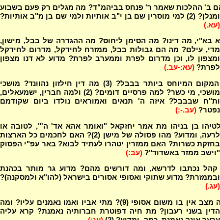
ם ב' ההלכות שאמר ר' פנחס בביהמ"ד? מה מגלים רק פעם בשבוע
מנלן? (2) למי מוסרין שם בן י"ב אותיות ולמי שם בן מ"ב אותיות?
(עא.)
בא"י, מה דינו? מה הסימן ליחוס? מה ההגדרה של בבל, מישון,
מדי, עילם? מה הם גבולות בבל, ממזרח לחידקל, מדרום לחידקל
ומצפון לו, וכן מדרום לפרת וממערב לפרת? מדוע לא דנו מצפון
לפרת?
(עא:-עב.)
מהו המקום המיוחס ביותר בבבל? (3) מה דין חילזון נהוונד? מושכי
מושכי, מי כשר? למה פרסיים דומים? (2) ולמה חברין, ישמעאלים,
ות"ח שבבבל? איזה ה' תנאים ואמוראים נולדו ביום שקודמם
נפטר?
(עב.-:)
יהו בן בניהו מת אמר יחזקאל "ואומר אהא אד' ה'", לטובה או
לרעה, ומדוע? מהו פסולה של מישן (2)? האם לחכמים כל הארצות
בחזקת כשרות? האם ממזרין יטהרו לעתיד לבוא? באר עפ"י הפסוק
"וישב ממזר באשדוד"?
(עב:)
קהל נכתבו לדרשא, ומה דורשים מהם? מדוע גר מותר בכהנת
ובממזרת? מדוע שתוקי ואסופי אסורים בישראל (להו"א ולמסקנה)?
(עג.)
באיזה מצב אין בו משום אסופי (9)? מתי אביו ואמו נאמנים עליו? ומה
הדין בשני רעבון? מת חיה דפוטרת חברותיה נאמנת? קרא עליה
ערער אינה נאמנת, כמה, ומדוע? (2)
(עג:)