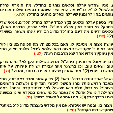
, מנין שחדש ערלה וכלאים נוהגים בחו"ל? מה חומרת ערלה
וכלאים? לר"א בר"ש מה החידוש דהשמטת כספים ושלוח עבדים
נוהגים בחו"ל? ומנין שערלה וכאלים נוהגים בחו"ל?
(לח.-:)
מה הדין בספק ערלה וכלאים (2)? למ"ד ערלה בחו"ל הלל"מ, אמאי שרי
בספק? מי סובר דאין ערלה בחו"ל? כלאי הכרם, הרכבת האילן,
כלאים זרעים מה דינם בחו"ל? מדוע רב זרע גינתו משארי משארי
(2)?
(לט.)
ושה מצוה א' מטיבין לו, האם בכל מצוה? מה הכוונה מטיבין לו?
מהי ראית ר' יעקב דשכר מצוה בהאי עלמא ליכא? שלוחי מצוה, מתי
אין ניזוקין? מדוע אחר יצא מרבבות רעה?
(לט:)
ברים אוכל פירותיהן בעוה"ז? מדוע בשילוח הקן לא? מיהו צדיק
טוב ושאינו טוב, וכן ברשע? איזה עבירה יש לה פירות? על איזו
מחשבה נענש (2)? מתי אמרינן שיעובר עבירה בסתר, ומדוע?
(מ.)
"וחוטא א' יאבד טובה הרבה", באר! (2) צדיק גמור ומרד באחרונה, מתי
מאבד הראשונות? מהו המשל ליסורי הצדיקים ולשלות הרשעים
בעוה"ז? מי גדול, תלמוד או מעשה? למי תלמוד קדם, וכמה? במה
תחילת דינו של אדם? מה נאמר על מי שאינו במקרא ואינו במשנה
ואינו בדרך ארץ (3)? מה נאמר על האוכל בשוק?
(מ:)
צוה בו, ובמה יש איסורא אם אין מקדש בעצמו? מדוע ל"כ במתני'
שמקדש בתו הקטנה?
(מא.)