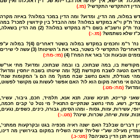
אוכלת" ארישא, איך יפרשו את הברייתא שכ' דין דאוכלתו ואין שם
הדין דהתקדשי התקדשי?
(מז.)
 במלוה, מה הדין, ומדוע? ומה הדין במכר במלוה? באיזה מקרה
נח' ת"ק וי"א במקדש במלוה? ומה ההבדל בין קידושין למכר? במה
נח' ת"ק ורשב"א בשם ר"מ במקדש במלוה? (2) מה הדין בשאלה,
כ"ז שלא נשתמש?
(מז.-:)
במה נח' ר"מ וחכמים במקדש במלוה בשטר דאחרים (4)? במלוה ע"פ
דאחרים? התקדשי לי בשטר, באר את ג' השיטות! (3) עשה לי שירים
נזמים וטבעות וכו' באר את המח'! (4)
(מז:-מח:)
מקודשת בו, במה שבתוכו, בו ובמה שבתוכו, ומדוע? מתי אר"ש
דאם הטעה לשבח מקודשת (2)? ומה שיטתו בשבח יוחסין ומדוע?
מהי מגודלת, והאם נחשב שבח ממון? מה הם ג' המקומות שנח'
בהם אי מראה מקום הוא לו? האם אפשר לעשות גט מקושר לפשוט,
ומדוע?
(מח:-מט.)
אני קריינא, תנינא שונה, תנא אנא, תלמיד, חכם, גיבור, עשיר,
צדיק, רשע. מתי נחשב שנתקיים התנאי? מי נטל ט' קבים חכמה,
יופי, עשירות, עזות, גסות - ומהו הסימן, גבורה, כינים, כשפים, נגעים,
זנות, עזות, שיחה, שכרות, שינה?
(מט.-:)
ין דברים שבלב? האם ישנה ראיה מכפיה בגט ובקרקעות ממתני',
ומדין מעילה שע"י שליח? שינה השליח במקום בגירושין מה דינו,
ומדוע תנן הדין בשניהם?
(מט:-נ.)