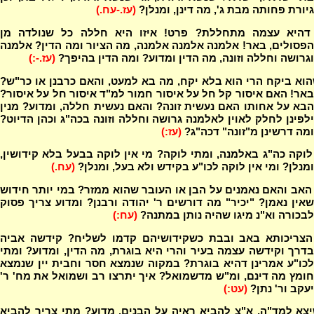
גיורת פחותה מבת ג', מה דינן, ומנלן?
(עז.-עח.)
 דהיא עצמה מתחללת? פרט! איזו היא חללה כל שנולדה מן
הפסולים, באר! אלמנה אלמנה אלמנה, מה הציור ומה הדין? אלמנה
וגרושה וחללה וזונה, מה הדין ומדוע? ומה הדין בהיפך?
(עז.-:)
וא ביקח הרי הוא בלא יקח, מה בא למעט, והאם כרבנן או כר"ש?
באר! האם איסור קל חל על איסור חמור למ"ד איסור חל על איסור?
הבא על אחותו האם נעשית זונה? והאם נעשית חללה, ומדוע? מנין
ילפינן לחלק לאוין לאלמנה גרושה וחללה וזונה בכה"ג וכהן הדיוט?
ומה דרשינן מ"זונה" דכה"ג?
(עז:)
וקה כה"ג באלמנה, ומתי לוקה? מי אין לוקה בבעל בלא קידושין,
ומנלן? ומי אין לוקה לכו"ע בקידש ולא בעל, ומנלן?
(עח.)
אב והאם נאמנים על הבן או העובר שהוא ממזר? במי יותר חידוש
שאין נאמן? "יכיר" מה דורשים ר' יהודה ורבנן? ומדוע צריך פסוק
לבכורה וא"נ מיגו שהיה נותן במתנה?
(עח:)
הצריכותא באב ובבת כשקידושיהם קדמו לשליח? קידשה אביה
בדרך וקידשה עצמה בעיר והרי היא בוגרת, מה הדין, ומדוע? ומתי
לכו"ע אמרינן דהיא בוגרת? במקוה שנמצא חסר וחבית יין שנמצא
חומץ מה דינם, ומ"ש מדשמואל? איך יתרצו רב ושמואל את מח' ר'
יעקב ור' נתן?
(עט:)
צא למד"ה, א"צ להביא ראיה על הבנים, מדוע? מתי צריך להביא