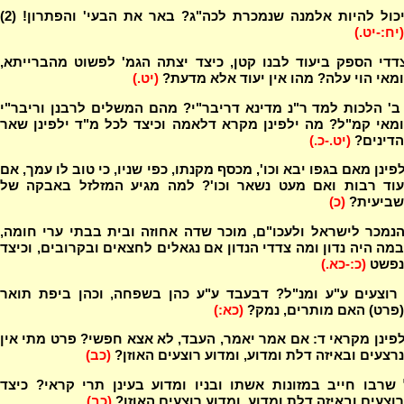
כול להיות אלמנה שנמכרת לכה"ג? באר את הבעי' והפתרון! (2)
(יח:-יט.)
דדי הספק ביעוד לבנו קטן, כיצד יצתה הגמ' לפשוט מהברייתא,
ומאי הוי עלה? מהו אין יעוד אלא מדעת?
(יט.)
ב' הלכות למד ר"נ מדינא דריבר"י? מהם המשלים לרבנן וריבר"י
ומאי קמ"ל? מה ילפינן מקרא דלאמה וכיצד לכל מ"ד ילפינן שאר
הדינים?
(יט.-כ.)
פינן מאם בגפו יבא וכו', מכסף מקנתו, כפי שניו, כי טוב לו עמך, אם
עוד רבות ואם מעט נשאר וכו'? למה מגיע המזלזל באבקה של
שביעית?
(כ)
נמכר לישראל ולעכו"ם, מוכר שדה אחוזה ובית בבתי ערי חומה,
במה היה נדון ומה צדדי הנדון אם נגאלים לחצאים ובקרובים, וכיצד
נפשט
(כ:-כא.)
רוצעים ע"ע ומנ"ל? דבעבד ע"ע כהן בשפחה, וכהן ביפת תואר
(פרט) האם מותרים, נמק?
(כא:)
פינן מקראי ד: אם אמר יאמר, העבד, לא אצא חפשי? פרט מתי אין
נרצעים ובאיזה דלת ומדוע, ומדוע רוצעים האוזן?
(כב)
שרבו חייב במזונות אשתו ובניו ומדוע בעינן תרי קראי? כיצד
רוצעים ובאיזה דלת ומדוע, ומדוע רוצעים האוזן?
(כב)