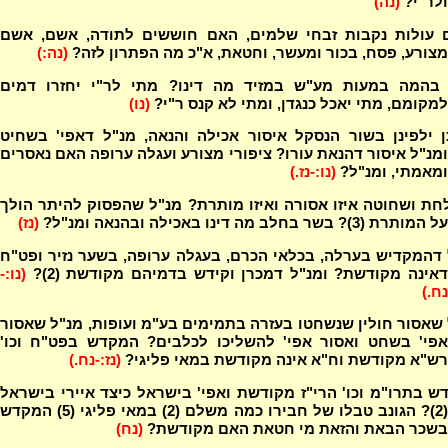
ולר"י?
(נה)
ם עולות נקבות זבחי שלמים, האם חוששים לתודה, אשם, אשם
מצורע, פסח, בכור ומעשר, וחטאת, א"כ מה הפתרון לזה?
(נה:)
בהמה במעות מע"ש במזיד מה דינו? מתי לר"י יחזרו דמים
למקומם, מתי יאכל כנגדן, ומתי לא קנס ר"י?
(נו)
ן ילפינן בשור הנסקל איסור אכילה והנאה, מנ"ל דאפי' בשחיט
ומנ"ל איסור דהנאת עורו? ציפורי מצורע ועגלה ערופה האם נאסרים
ומאמתי, ומנ"ל?
(נו:-נז.)
ת ושחוטה איזו אסורה ואיזו מותרת? מנ"ל שהפסוק להיתר הולך
על המותרת (3)? בשר בחלב מה דינו באכילה ובהנאה ומנ"ל?
(נז)
דהמקדיש בערלה, בכלאי הכרם, בעגלה ערופה, בשער נזיר ופט"ח
דאינה מקודשת? ומנ"ל דמכרן וקידש בדמיהם מקודשת (2)?
(נו:-
נח.)
שאסור חולין שנשחטו בעזרה בתמימים בע"מ ועופות, מנ"ל שאסור
אפי' בשחט ואסור אפי' להשליכו לכלבים? המקדש בפט"ח וכו'
רש"א מקודשת וח"א אינה מקודשת במאי פליגי?
(נז:-נח.)
 בתרו"מ וכו' הרי"ז מקודשת ואפי' בישראל כיצד איירי בישראל
(2)? הגונב טבלו של חבירו כמה משלם (2) במאי פליגי (5) המקדש
בשכר הבאת והזאת מי חטאת האם מקודשת?
(נח)