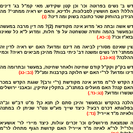
ש ב' נשים בפרוטה וכו' וכן קטן שקידש, מאי קמ"ל בג' דינים
הללו? האם חוששין לסבלונות, ולדינא, והאם יש ראיה ממתני'? מה
הנידון בהוחזק שטר כתובה בשוק ומה דינו?
(נ)
המקדש אשה ובתה כא' מדוע אינה מקודשת (2)? מה דין מרבה במעשה
ובמעשר בהמה ותודה שנשחטה על פ' חלות, ומדוע ל"א כל שאינו
בזא"ז וכו'?
(נ:-נא.)
ין שאינם מסורין לביאה מה דינם ומדוע? האם יש ראיה לדין זה
ממתני' דה' נשים ומשנה דב' כיתי בנות? מהיכן מביאים ראיה? וכמי
ההלכה?
(נא-נב.)
ש בק"ק וקק"ל קודם שחיטה ולאחר שחיטה, במעשר ובתרומה מה
דינו ומדוע? לר"י האם יש חלוקה בקרבנות ומנ"ל?
(נב:-נג)
 הקדש לר"מ מדוע אינה מקודשת (ר"י ורב)? שגגת הקדש במכר
האם קנה? האם מועלים במתנו"כ, בתקלין עתיקין, ובאבני ירושלים
שנשרו ומדוע?
(נג:-נד.)
הלכה בהקדש ובמעשר והיכן סתם לן תנא כן? מ"ט דב"ש וב"ה
בפלוגתא דכרם רבעי? כיצד שייך מע"ש ונט"ר שניתן לו במתנה
ולאיזה מ"ד איירי?
(נד:)
שנמצאת מירושלים וכו' זכרים עולות, כיצד מיירי לר' אושעיא
ולר"י? לר"א לאיזה מ"ד איירי? האם קדושת הגוף מתחלו לר"מ