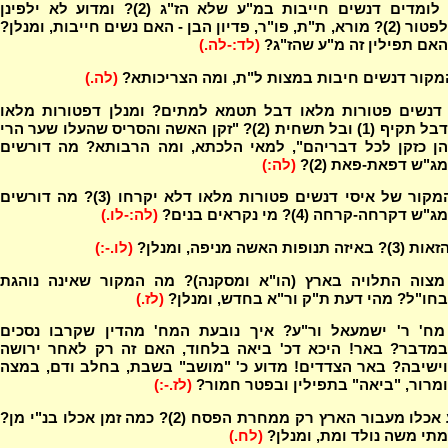
ממה לומדים דנשים חייבות במ"ע שלא הז"ג (2)? ומדוע לא ילפינן
לפטור (2)? מורא, ת"ת, פו"ר, פדיון הבן - האם נשים חייבות, ומנלן?
האם תפילין זה מ"ע שהז"ג?
(לד:-לה.)
קור דנשים חיבות במצות ל"ת, ומה הצריכותא?
(לה.)
 דנשים פטורות מלאו דבל תטמא למתים? ומנלן דפטורות מלאו
דבל תקיף (1) ובל תשחית (2)? "זקן האשה והסריס שהעלו שער הרי
הן כזקן לכל דבריהם", למאי הלכתא, ומה הרבותא? מה דורשים
מג"ש דפאת-פאת (2)?
(לה:)
מה המקור של איסי דנשים פטורות מלאו דלא יקרחו (3)? מה דורשים
מג"ש דקרחה-קרחה (4)? מי נקראים בנים?
(לה:-לו.)
ה תנופות האשה מניפה, ומנלן?
(לו.-:)
מצוה התלויה בארץ (הו"א ומסקנה)? מה המקור שאינה נוהגת
בחו"ל? מהי דעת ת"ק ור"א בחדש, ומנלן?
(לז.)
מח' ר' ישמעאל ור"ע? איך נובעת המח' מהדין שקרבו נסכים
במדבר? באר! היכא דכ' ביאה בלחוד, האם זה רק לאחר ירושה
וישיבה? באר הצדדים! מדוע כ' "מושב" בשבת, בחלב ודם, במצה
ומרור, "ביאה" בתפילין ובפטר חמור?
(לז.-:)
מדוע אכלו מעבור הארץ רק ממחרת הפסח (2)? כמה זמן אכלו בנ"י מן?
מתי משה נולד ומת, ומנלן?
(לח.)