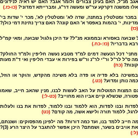
אגב מנ"ל, האם בעינן צבורים ולומר אגב? האם יש ראיה לנידונים
אלו ממשנה דקרקע ער"ש ומעשה דר"ג, ומברייתא דמדוני?
(כו-כז.)
מכר ומטלטלין במתנה, שדה לא' ומטלטלין לא', מכר י' שדות בי'
מדינות, י' בהמות באפסר א' האם קונה? האם צריך נתינת דמי כולן?
(כז)
 שבועה באסורא ובממונא מנ"ל? עד היכן גלגול שבועה, ומאי קמ"ל
רבא בדבריו?
(כז:-כח.)
מתני' דכל הנעשה דמים למ"ד מטבע נעשה חליפין ולמ"ד החולק?
מה ס"ל לר"ל ור"י לר"נ ור"ש בפירות אי עבדי חליפין ואי ד"ת מעות
קונות?
(כח)
במשיכה בלא פדיה או פדה בלא משיכה מהקדש, והוקר או הוזל,
כמה נותן ומדוע?
(כט.)
ם המצות המוטלות על האב לעשות לבנו, מנין שהאב חייב, שאמו
פטורה, שכשלא קיים אביו הוא מחוייב?
(כט-ל:)
פדות ובנו לפדות, הוא ללמוד ובנו ללמוד, לפדות את בנו ולעלות
לרגל, ללמוד תורה ולישא אשה, מה קודם?
(כט)
ה חייב ללמד בנו, ועד כמה דורות? מה ילפינן מהפסוקים: ושננתם,
את אויבים בשער, ושמתם? היכן אפשר להתגבר על היצר הרע (3)?
(ל:)