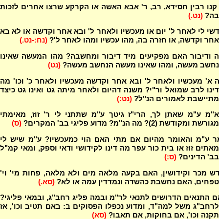
קנו רבין חסידא, רב, ר' אבא האשה או הקרקע שרצו אחרים לזכות
בה?
(נט.)
י לי לאחר ל' יום או מעכשיו ולאחר ל' ובא אחר וקדשה או לא בא
אחר וקדשה, או חזרה בה, מהו עכשיו ומהו לאחר ל'?
(נח:-נט.)
 ודיבור האם מפקיעים מיד דיבור ומחשבה? מהו המעשה שאינו
נחשב מעשה, ומהו שאינו מעשה הנחשב מעשה?
(נט)
א' מעכשיו ולאחר ל' ובא אחר וקדשה מעכשיו ולאחר כ' וכו' מה
דינו לרב שמואל ור"י? משנה דהיום ולאחר מיתה גט ואינו גט כיצד
מתיישבת לאמורים הנ"ל?
(נט:)
א"מ ע"מ שאתן לך, הרי"ז גיטך ע"מ שתתני לי ר' זוז, מאימתי
מגורשת ומקודשת (2)? מה הנ"מ? מדוע פליגי בב' המקרים?
(ס)
ר ע"מ והאומר מהיום אם מתי האם הוי כמעכשיו? ע"מ שיש לי
מאתים זוז או בית כור עפר מה דינו לקידושי ודאי וספק, ומאי קמ"ל
בב' הדינים?
(ס:)
 מכר וקידושין, האם בקעה מלאה מים ולא מלאה, פחות מי' וי'
טפחים, האם נחשבת כהשדה ונמדדין עמה או לא?
(סא.)
 התנאים הדרושים לתנאי לר"מ ובמה פליג רחב"ג, ובמאי פליגי?
לרחב"ג משל למה"ד, ומדוע נכפלו הפסוקים ב: באם תטיב וכו', אז
תקנה וכו', אם בחוקות, אם תאבו?
(סא)