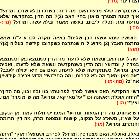
הצדדים?
(מד:)
 שתנקדשה שלא מדעת האם, מה דינה, בשדכו ובלא שדכו, ומדוע?
איך קטנה תצטרך מיאון בחיי האב (2)? מה הדין בנתקדשה שלא
מדעת ומת ונפלה ליבום, בעשה מאמר ובלא עשה, ומדוע?
(מד:-
מה.)
חוששין שמא עשאו הבן שליח? באיזה מקרה לכו"ע ל"ח שמא
תרצה האב? (2) מדוע ל"ח שנתרצה כשקרובו קידשה בעליה (2)?
(מה:)
שה לדעת האב ונשאת שלא לדעת, מה הדין כשנמצא כאן וכשנמצא
במדה"י, ומדוע? ומה הדין כשנתקדשה ונשאת שלא לדעתו, ואביה
כאן, ומדוע? כשנתקדשה שלא לדעתו, האם גם היא יכולה לעכב?
"אם מאן ימאן" מה בא לרבות, ומה החידוש? מדוע צריכה קידושין
אח"כ?
(מה:-מו.)
י התקדשי, האם אפשר לצרף לפרוטה? בזו ובזו ובזו, מה הדין?
"היתה אוכלת ראשונה וכו'" על מאי קאי, ומדוע? מה ש"מ מדר' אמי,
ואיך?
(מו.)
ש אחותו, מה דין המעות, ומדוע? המפריש חלתו קמח, מן הנקוב
על שא"נ, משא"נ על הנקוב, קישות ונמצאת מרה, מה דין תרומה
והנתרם, ומדוע?
(מו:)
אלו, ואוכלת, האם מצטרפין, ומדוע? לפי רב ושמואל דאוקי "היתה