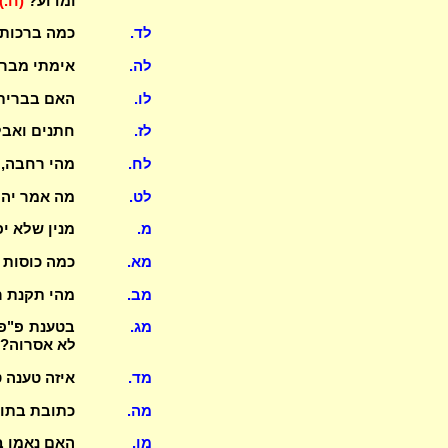
ומדוע?
(ח.)
לד.
כמה ברכות יש בב
לה.
אימתי מבר
לו.
האם בברית 
לז.
חתנים ואבל
לח.
מהי רחבה, 
לט.
מה אמר יהו
מ.
מנין שלא י
מא.
כמה כוסות 
מב.
מהי תקנת ר
מג.
בטענת פ"פ 
לא אסרוה?
מד.
איזה טענה ט
מה.
כתובת בתול
מו.
האם נאמן ב