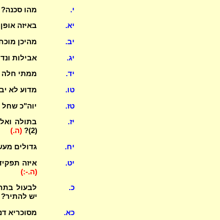
י.
מהו סכנה? ומהו אונ
יא.
באיזה אופן
יב.
מהיכן מוכח
יג.
אבילות ונדה,
יד.
ממתי חלה 
טו.
מדוע לא יב
טז.
יוה"כ שחל ב
יז.
בתולה ואלמ
(2)?
(ה.)
יח.
גדולים מעש
יט.
איזה תפקיד
(ה.-:)
כ.
לבעול בתחי
יש להתיר? 
כא.
מסוכריא דנז