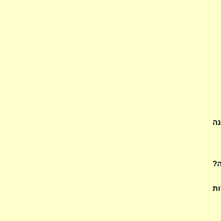
נה
ה?
ות