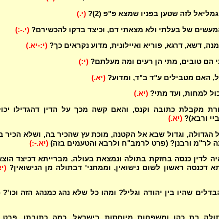
מליאל לזה שטען בפניו שמצא פ"פ (2)?
(י.)
מעשים של בעלתי ולא מצאתי דם, וכיצד בדקו להכשירם?
(י.-:)
נה, דשא, דרגא, פוריא ואיילונית, מדוע נקראים כך?
(י:-יא.)
 הם טובים, מתי הן רעים ומה מעלתם?
(י:)
ול, האם מטבילים ע"ד ב"ד, ומדוע?
(יא.)
כול למחות, ועד מתי?
(יא.)
רת מקבלת כתובה וקנס, והאם קשה מכך על הדין דהגדילו יכול
יי ורבא)?
(יא.)
 הגדולה, וגדול שבא אל הקטנה, מוכת עץ שהכיר בה, ושלא הכיר ב
 לר"מ ורבנן? (פרט לרמב"ח ולרבא והטעמים בזה)
(יא.-:)
ה לדין כנסה בחזקת בתולה ונמצאת בעולה, מברייתא דכיצד הוצ
תא דכנסה ראשון לשום נישואין, וממתני' דבתולה מן הנישואין?
(יא
דלים שהיו בין יהודה וגליל? ומהו כל שלא נהג כמנהג הזה וכו'? (3)
ולה בת כהן ומשפחות מיוחסות בישראל, כמה כתובתן, פרט ב