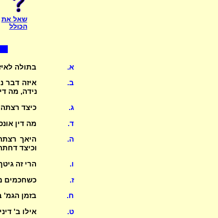
שאל את
הכולל
א.
בתולה לאיז
ב.
איזה דבר נ
נידה, מה דינ
ג.
כיצד רצתה 
ד.
מה דין אונס
ה.
היאך רצתה 
וכיצד דחתה
ו.
הרי זה גיטך לא
ז.
כשחכמים מפ
ח.
בזמן הגמ' ב
ט.
אילו ב' דינ