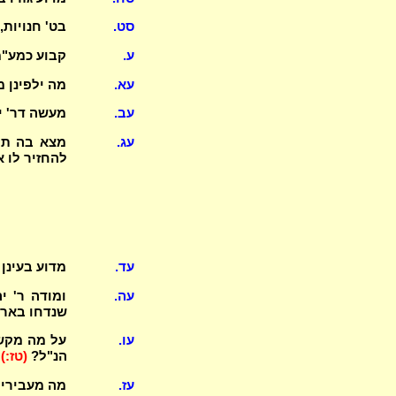
סט.
בט' חנויות,
ע.
קבוע כמע"מ
עא.
מה ילפינן מ"
עב.
מעשה דר' י
עג.
מצא בה תינ
להחזיר לו א
עד.
מדוע בעינן
עה.
שנדחו באר 
עו.
הנ"ל?
(טז:)
עז.
מה מעבירים לפני בתול