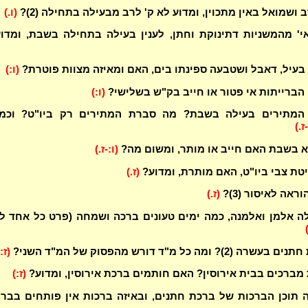
ושמואל באין מתכוין, ומדוע לא ק' לרב מבעילה בתחילה (2)?
(ו.)
' מהמשניות דתינוקת וחתן, לענין בעילה בתחילה בשבת, ומדו
בעיל, דאבל ושטבעה ספינתו בים, האם ומאיזה מצוות פוטרת?
(ו:)
הברייתות אי פטור או חייב בק"ש בשלישי?
(ו:)
מתירים בעילה בשבת? מה סברת המתירים רק ביו"ט? וכמא
ז.)
 בשבת האם חייב או מותר, ומשום מה?
(ו:-ז.)
טת צבי ביו"ט, האם מותרת, ומדוע?
(ז.)
וראה לאיסור (3)?
(ז.)
ה אלמן ואלמנה, כמה ימים טעונים ברכה ושמחה (פרט כל אחד ל
? ומה כל מ"ד דורש מהפסוק של המ"ד השני?
(ז:
 מברכים בבית אירוסין? האם חותמים ברכת אירוסין, ומדוע?
(ז:)
תוכן הברכות של ברכת חתנים, ובאיזה ברכות אין פותחים בברו