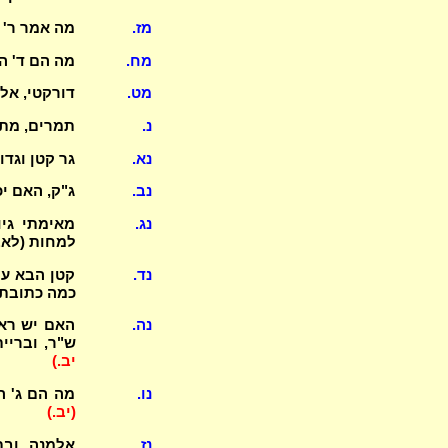
מז.
מה אמר ר' ג
מח.
מה הם ד' ה
מט.
דורקטי, אלמ
נ.
תמרים, מתי
נא.
גר קטן וגד
נב.
ג"ק, האם י
נג.
מאימתי גיו
למחות (לאב
נד.
קטן הבא על
כמה כתובתה
נה.
האם יש ראי
ש"ר, ובריי
יב.)
נו.
מה הם ג' הב
(יב.)
נז.
אלמנה ובת