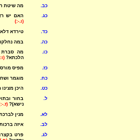
כב.
מה שיטת רב 
כג.
האם יש ראי
(ו.-:)
כד.
טירדא דלא 
כה.
במה נחלקו 
כו.
מה סברת ה
הלכתא?
(ו:-
כז.
מפיס מורסא
כח.
מוגמר ושחי
כט.
היכן מצינו ה
ל.
בחור ובתול
נישא)?
(ז.-:)
לא.
מנין לברכת חתנים בעשרה (2)
לב.
איזה ברכות
לג.
פרט בקצרה 