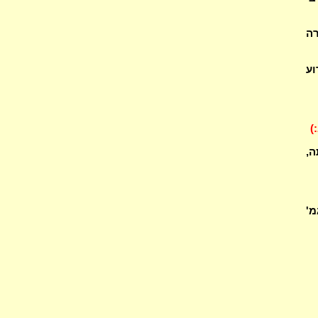
רה
ן וטענתייהו במאי? (2) מדוע
:)
ה,
מ'