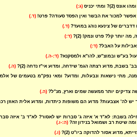
ס (2)? ומתי יכניס
(ג:)
 אפשר למכור את הבשר ואין הפסד סעודה? פרט!
(ד.)
 דדברים של צינעא נוהג במועד?
(ד.)
 מה יותר קל? פרט ונמק! (2)?
(ד:)
אבילות על האבל?
(ד:)
עול בע"ש ובמוצ"ש, להו"א ולמסקנא?
(ד:-ה.)
ב' בשבת, מדוע רצתה הגמ' שידחה, ומדוע אי"ז נדחה (2)?
(ה.)
נה, מתי נישאות ונבעלות, ומדוע? ומאי נפק"מ בטעמים של אלמ
ה צדיקים יותר ממעשה שמים וארץ, מנ"ל?
(ה.)
 יש לה' אצבעות? מדוע הם משופות כיתדות, ומדוע אלית האוזן רכ
לה בשבת: לא"ד א' איזה ג' סברות יש לאסור? לא"ד ב' איזה סבר
ומה שיטת רב ושמואל בנידון זה?
(ה:-ו.)
ייתא, מדוע אסור להדוקה ביו"ט (2)?
(ו.)