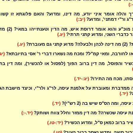
:)
ך והלה אומר איני יודע, מה דינו, ומדוע? והאם פלוגתא זו קשו
ג ור"י דמתני', ומדוע?
(יב:)
היא אומרת מוכ"ע והוא אומר דרוסת איש, מה הדי
ר כדברי השני, ומדוע קתני תרתי?
(יג.)
ני גם מעוברת?
(יג.)
ו לחורבה, ומאי קמ"ל? ומכח מה נשארו דברי ר' אסי בתיובתא?
(יג
יר והפוסל, מה דין ברוב הפוך (לפסול או להכשיר), ומה דין בת
סתו, מכח מה התירו?
(יג:-יד.)
ממדברת ומעוברת על אלמנת עיסה, לר"ג ולר"י, וכיצד מישבת הג
?
(יד.)
סה, ומה הס"ס שיש בה (2 רש"י)?
(יד.)
נת עיסה שכשרה? מה דין ממזר וחלל צווח ושותק?
(יד.-:)
יר ברוב כמאן ס"ל, ומדוע הכשיר?
(יד:-טו.)
ברוב סיעה, ומדוע נאסר ברוב העיר?
(טו.)