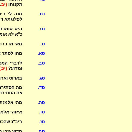
תקנות!
(יב.-
נח.
מנה לי ביד
לפלוגתא דר"
נט.
כ"א לא אומ
ס.
מאי מדברת? (2) מה דינה לכהן ולבעלה? מדוע קת
סא.
מהו לסתר א
סב.
לדברי המכש
ומדוע?
(יג:)
סג.
בארוס וארו
סד.
מה הסתירה 
את הסתירה
סה.
מהי אלמנת עי
סו.
איזוהי אלמ
סז.
ריב"נ שהכש
סח.
מדוע גזרו 