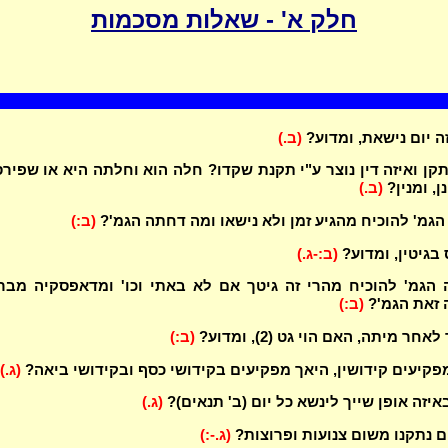
חלק א' - שאלות מסכמות
ה יום נישאת, ומדוע?
(ב.)
תקן ואיזה דין נוצר ע"י תקנת שקדו? חלה הוא וחלתה היא או שפיר
ן, ומנין?
(ב.)
הגמ' להוכיח מהגיע זמן ולא נישאו ומה דחתה הגמ'?
(ב:)
 בגיטין, ומדוע?
(ב:-ג.)
הגמ' להוכיח מהרי זה גיטך אם לא באתי וכו' ומדאפסקיה מבר
 זאת הגמ'?
(ב:)
חר מיתה, האם הוי גט (2), ומדוע?
(ב:)
קיעים קידושין, היאך מפקיעים בקידושי כסף ובקידושי ביאה?
(ג.)
איזה אופן שייך לינשא כל יום (ב' תנאים)?
(ג.)
ים נתקנו משום צנועות ופרוצות?
(ג.-:)