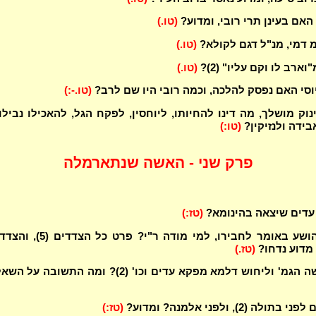
 האם בעינן תרי רובי, ומדוע?
(טו.)
 דמי, מנ"ל דגם לקולא?
(טו.)
וארב לו וקם עליו" (2)?
(טו.)
וסי האם נפסק להלכה, וכמה רובי היו שם לרב?
(טו.-:)
וק מושלך, מה דינו להחיותו, ליוחסין, לפקח הגל, להאכילו נבילו
בידה ולנזיקין?
(טו:)
פרק שני - האשה שנתארמלה
 עדים שיצאה בהינומא?
(טז:)
ומודה ר' יהושע באומר לחבירו, למי מודה ר"י? פרט כל הצד
מדוע נדחו?
(טז.)
על מה מקשה הגמ' וליחוש דלמא מפקא עדים וכו' (2)? ומה התשובה על
ה (2), ולפני אלמנה? ומדוע?
(טז:)