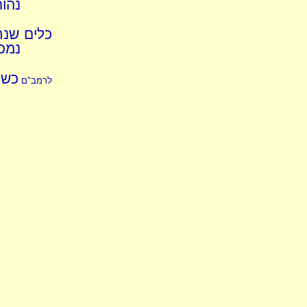
נהור
כלים שנת
נמכר
כשל
לרמב"ם