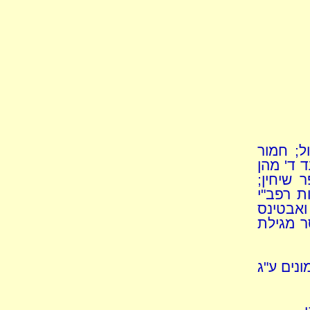
ל; חמור
 ד' מהן
 שיחין;
ת רפב"י
ואבטינס
ר מגילת
ונים ע"ג