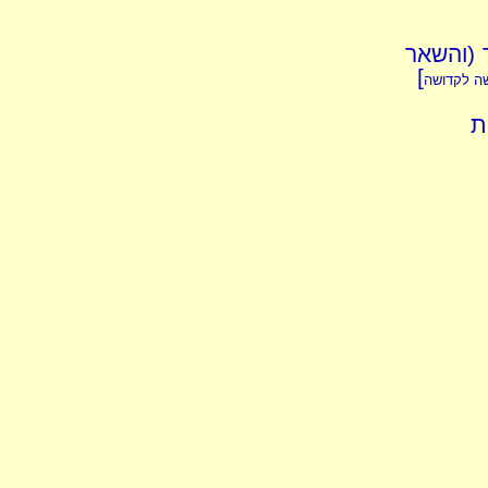
 (והשאר
]
שה לקדושה
ת