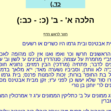
כד.)
הלכה א' - ב' (כ: - כב:)
חזור לראש הדף
ת אבטינס ובית גרמו היו כשרים או רשעים
הראשונים חרשו וכו' ואפו ואנו אין לנו מה/פה לאכו
"י מחמרת על עצמה; סנהדרין מבינים ע' לשון וב' עד
ים לדבר; פתחיה (מרדכי) הבין רמזים; נחוניא חופר
"ה לא וותרן, וסביביו נשערה מאד; י"א מלאך בדמו
ל בת החופר בורות; זכות להמנות פרנס; בית גרמו 
 סוד שלא יעשו כן לפני ע"ז; זקן מבית אבטינס מס
ם לר' יוחנן בן נורי
 ממונים על ב' כתליקין הממונים ע"ג ז' אמרכולין הממ
זברין