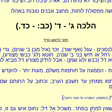
ן הציבור לא פחות מב' אא"כ קיבלו רוב הציבור עליהן
ה מפסולת לוחות, מחצב אבנים טובות באהלו
הלכה ג' - ד' (כב: - כד.)
חזור לראש הדף
סכים - עגל (ואף שור), זכר (איל מבן ב' שנים), גדי 
רחל או תיש בני ב' שנה), חוטא (לג' כבשי מצורע), 
 דל (כבש ולוג שמן) - אבל לת"ק מצורע דל מביא לוג
 - הממונה על חותמות משלם, מעות יתר - להקדש
תמו ממתין עד חשבון הערב, וכתוב על החותם שם
ם
ן
]
(המוצאין, המצניע עד שער היוקר)
ין למתן בסתר, משכיל אל דל; נחום איש גם זו, פי