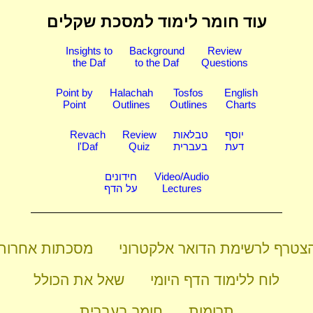
עוד חומר לימוד
למסכת שקלים
Insights to
Background
Review
the Daf
to the Daf
Questions
Point by
Halachah
Tosfos
English
Point
Outlines
Outlines
Charts
יוסף
טבלאות
Review
Revach
דעת
בעברית
Quiz
l'Daf
Video/Audio
חידונים
Lectures
על הדף
צטרף לרשימת הדואר אלקטרוני
מסכתות אחרות
לוח ללימוד הדף היומי
שאל את הכולל
תרומות
חומר בעברית