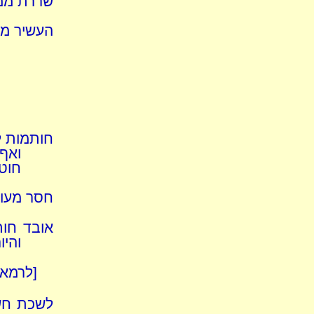
שררת ממו
העשיר מש
חותמות לנ
ואף 
חוטא
חסר מעות
אובד חו
והיו
[לרמאי
לשכת חשא