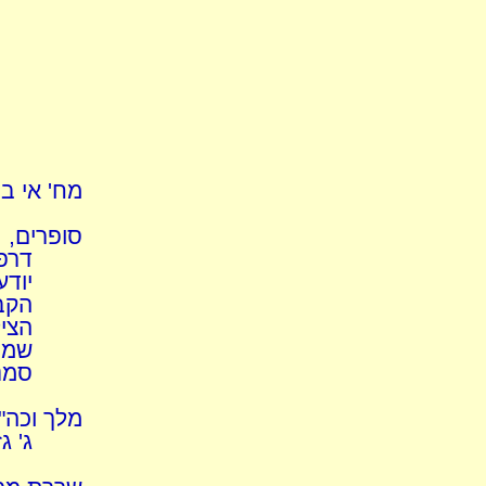
מח' אי בי
סופרים, 
דרפב
יודע
הקב
הצי
שמרו
סמני
מלך וכה"ג
ג' ג