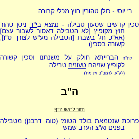
ר' יוסי - כולן טהורין חוץ מכלי קבורה
סכין קדשים שטעון טבילה - נמצא ב
י"ד
ניסן טהור
חוץ מקופיץ [לא הטבילה דאסור לשבור עצם]
(אא"כ חל בשבת [הטבילה מע"ש לצורך ט"ו],
קשורה בסכין)
הברייתא חולק על משנתנו וסכין קשורה
לת"ח
לקופיץ שניהם
טעונים
טבילה
(לק"ע, לרמב"ם אין מח')
ה"ב
חזור לראש הדף
פרוכת שנטמאת בולד הטומ' (טומ' דרבנן) מטבילה
בפנים וא"צ הערב שמש