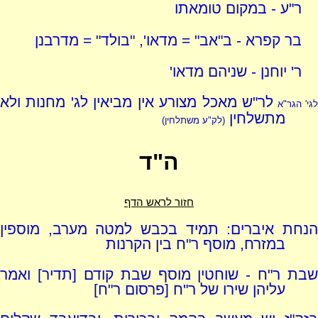
ר"ע - במקום טומאתו
בר קפרא - ב"אב" = מדאו', "בולד" = מדרבנן
ר' יוחנן - שניהם מדאו'
לר"ש מאכל מצורע אין מביאין לג' מחנות ולא
גי' הגר"א
מתשלחין
(לק"ע משתלחין)
ה"ד
חזור לראש הדף
הנחת איברים: תמיד בכבש למטה מערב, מוספין
במזרח, מוסף ר"ח בין הקרנות
שבת ר"ח - שוחטין מוסף שבת קודם [תדיר] ואמר
עליהן שירו של ר"ח [פרסום ר"ח]