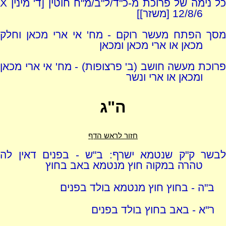
כל נימה של פרוכת מ-כ"ד/ל"ב/מ"ח חוטין [ד' מינין X
12/8/6 [משזר]]
מסך הפתח מעשר רוקם - מח' אי ארי מכאן וחלק
מכאן או ארי מכאן ומכאן
פרוכת מעשה חושב (ב' פרצופות) - מח' אי ארי מכאן
ומכאן או ארי ונשר
ה"ג
חזור לראש הדף
לבשר ק"ק שנטמא ישרף: ב"ש - בפנים דאין לה
טהרה במקוה חוץ מנטמא באב בחוץ
ב"ה - בחוץ חוץ מנטמא בולד בפנים
ר"א - באב בחוץ בולד בפנים