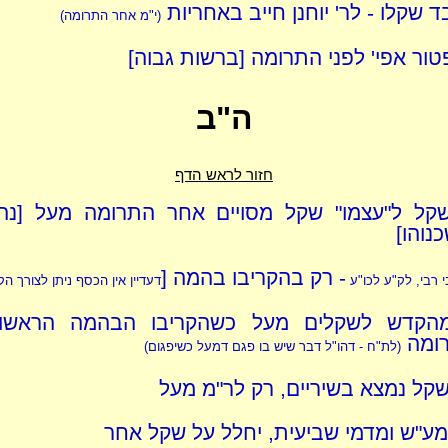
 שקלו - לר' יוחנן חייב באחריות
(י"מ אחר התרומה)
טור אפי' לפני התרומה [ברשות גבוה]
ה"ב
חזור לראש הדף
קל ל"עצמו" שקל מסויים אחר התרומה מעל [נה
נוהו]
- רק בהקריבו בהמה [
 רבי, לק"ע לכו"ע
דעדיין אין הכסף ניתן לצורך ה
הקדש לשקלים מעל כשהקריבו הבהמה הראשו
ומה
(לת"ח - דהו"ל דבר שיש בו פגם דמעל כשיפגום)
קל נמצא בשיריים, רק לר"מ מעל
ע"ש ומדמי שביעית, יחלל על שקל אחר