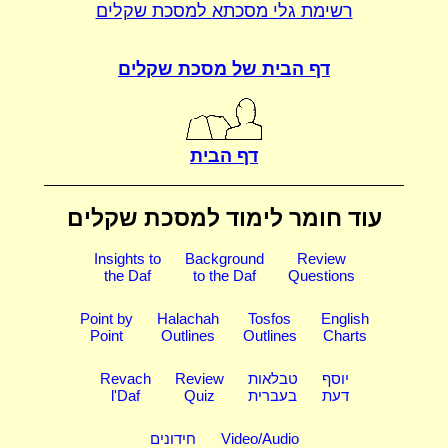
רשימת גלי מסכתא
למסכת שקלים
דף הבית של
מסכת שקלים
דף הבית
עוד חומר לימוד
למסכת שקלים
Insights to
Background
Review
the Daf
to the Daf
Questions
Point by
Halachah
Tosfos
English
Point
Outlines
Outlines
Charts
יוסף
טבלאות
Review
Revach
דעת
בעברית
Quiz
l'Daf
Video/Audio
חידונים