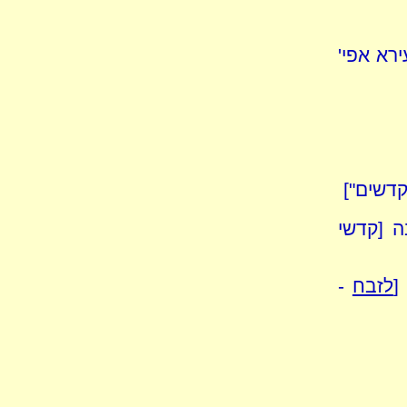
רא אפי'
קדשים"]
ה [קדשי
[
לזבח
-