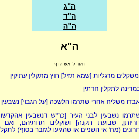
ה"ג
ה"ד
ה"ה
ה"א
חזור לראש הדף
 משקלים מרגליות [שמא תזיל] חוץ מתקלין עתיקין
מדינה לתקלין חדתין
 אבדו משליח אחרי שתרמו הלשכה [על הגבוי] נשבעין 
תרמו נשבעין לבני העיר [כר"ש דנשבעין אהקדשו
ריותן, שבועת תקנה] ושוקלים תחתיהם, ואם נ
ונים (מח' אי השניים או שהגיעו לגזבר בסוף) לתקלין