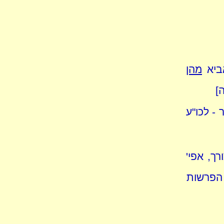
אביא
מהן
]
 - לכו"ע
פי' אין צורך, אפי'
' הפרשות