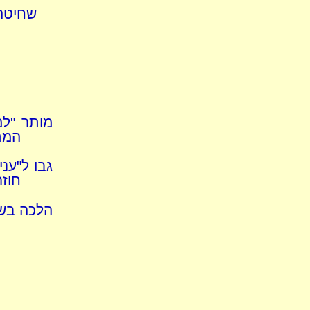
שחיטה 
מותר "למ
המת 
גבו ל"עני
חוזר
הלכה בש