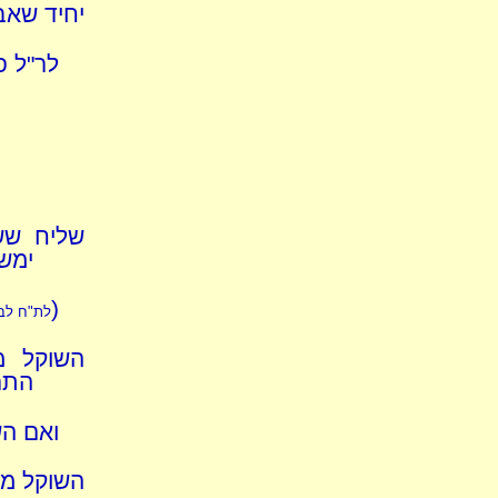
יחיד שאבד
לר"ל פ
שליח שש
ימשכ
(
לת"ח לבי
השוקל מ
התר
ואם הש
השוקל ממ