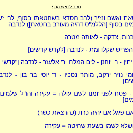
חזור לראש הדף
ת ואשם ונזיר (לרב חסדא בשחטאתו בסוף, לר' זעי
ים בסוף [הללמ"ס דהיה מעורב בחטאת]) לנדבה
נות, צדקה - לאותה מטרה
הפריש שקלו ומת - לנדבה [לקדש קדשים]
ין - ר' יוחנן - לים המלח, ר' אלעזר - לנדבה ["קדשי 
י נזיר ירקב, מותר נסכיו - ר' יוסי בר בון - לנדב
ים]
ן - פסח לפני זמנו לשם עולה = עקירה והו"ל שלמים 
ים]
ם פיגל אם יהיה כרת (כהרצאת כשר)
ושלא לשמו בשעת שחיטה = עקירה