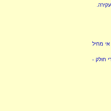
עקירה.
אי מחיל
י חולק -