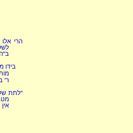
הרי אלו 
לשק
ב"ה 
בידו מ
מותר
ר' ב
מטב
אין 