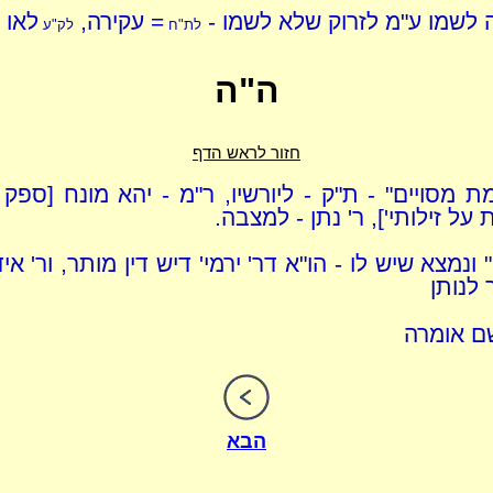
לשמו ע"מ לזרוק שלא לשמו -
= עקירה,
לאו 
לת"ח
לק"ע
ה"ה
חזור לראש הדף
ת מסויים" - ת"ק - ליורשיו, ר"מ - יהא מונח [ספק 
על זילותי'], ר' נתן - למצבה.
" ונמצא שיש לו - הו"א דר' ירמי' דיש דין מותר, ור' איד
 לנותן
ם אומרה
הבא