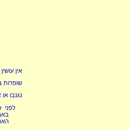
אין עושין
שופרות ב
נגנבו או
לפני ש
באח
האחר