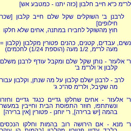
לר"מ כ"א חייב חלבון [כזה יתנו - כמטבע אש]
לרבנן ב' השוקלים שקל שלם חייב קלבון [שכר
חילופים]
חוץ מהשוקל לחבירו במתנה, אחים שלא חלקו
נשים, עבדים, קטנים, כהנים פטורין מקלבון (קלבון =
מעה לר"מ, 1/2 מעה (הוספת 1/24) לחכמים)
ר' אלעזר - נותן שקל שלם ומקבל עודף לרבנן משלם
קלבון א' ולר"מ ב'
לרב - לרבנן ישלם קלבון על מה שנתן, וקלבון עבור
מה שקיבל, ולר"מ סה"כ ג'
ר' אלעזר - אחים שחלקו גדיים כנגד גדיים וחזרו
ונשתתפו, חוזר התפוסת הבית וחייבין במעשר
בהמה [יש ברירה], ר' יוחנן - פטורין [אין ברירה]
ר' מנא - אם הירושה רוב בהמות וחלקו הנכסים
בלבד עדיין פטורין מקלבון [בהמות הן עיקר