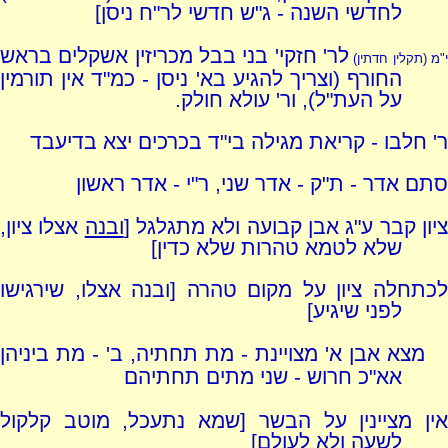
לחדשי השנה - ג"ש חדשי לר"ח ניסן]
לר' חזקי' בני בבל מכריזין אשקלים בראש
י"מ (תקלין חדתין)
החורף (וצריך להגיע בא' ניסן - כמ"ד אין תורמין
על העת"ל), ור' עולא חולק.
ר' חלבו - קריאת מגילה בי"ד בכרכים יצא בדיעבד
סתם אדר - ת"ק - אדר שני, ר"י - אדר ראשון
יון קבר ע"ג אבן קבועה ולא מתגלגל [
ובנה
אצלו ציון,
שלא לטמא טהרות שלא כדין]
לכתחלה ציון על מקום טהרה [ובנה אצלו, שירגישו
לפני שיגיע]
מצא אבן א' מצויינת - מת תחתיה, ב' - מת ביניהן
אא"כ חרוש - שני מתים תחתיהם
אין מציינין על הבשר [שמא נתעכל, מוטב קלקול
לשעה ולא לעולם]