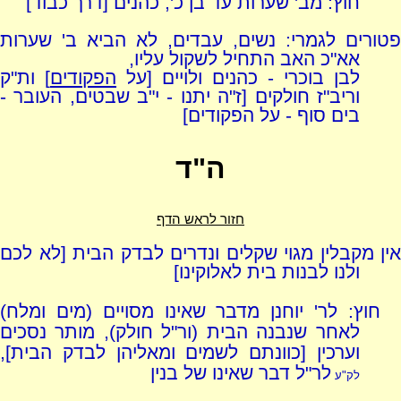
חוץ: מב' שערות עד בן כ', כהנים [דרך כבוד]
פטורים לגמרי: נשים, עבדים, לא הביא ב' שערות
אא"כ האב התחיל לשקול עליו,
לבן בוכרי - כהנים ולויים [על
הפקודים
] ות"ק
וריב"ז חולקים [ז"ה יתנו - י"ב שבטים, העובר -
בים סוף - על הפקודים]
ה"ד
חזור לראש הדף
אין מקבלין מגוי שקלים ונדרים לבדק הבית [לא לכם
ולנו לבנות בית לאלוקינו]
חוץ: לר' יוחנן מדבר שאינו מסויים (מים ומלח)
לאחר שנבנה הבית (ור"ל חולק), מותר נסכים
וערכין [כוונתם לשמים ומאליהן לבדק הבית],
לר"ל דבר שאינו של בנין
לק"ע