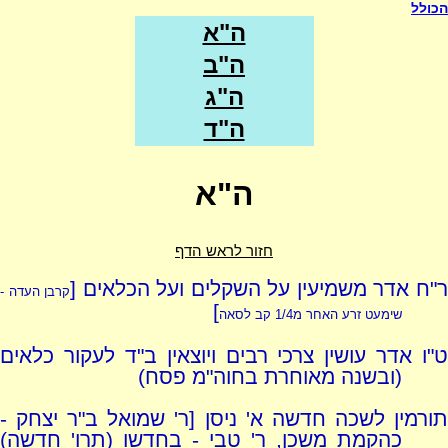
הכולל
ה"א
ה"ב
ה"ג
ה"ד
ה"א
חזור לראש הדף
"ח אדר משמיעין על השקלים ועל הכלאים [
קרבן העדה -
]
שימעט זרע האחר מ1/4 קב לסאה
ט"ו אדר עושין צרכי רבים ויוצאין ב"ד לעקור כלאים
(ובשנה מאוחרת בחוה"מ פסח)
תורמין לשכה חדשה א' ניסן [ר' שמואל ב"ר יצחק -
כהקמת משכן, ר' טבי - בחדשו (תרו' חדשה)