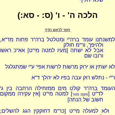
שלא יחליף
הלכה ה' - ו' (ס: - סא:)
חזור לראש הדף
למשנתנו עומד ברה"י ומטלטל ברה"ר פחות מד"א,
ולהיפך, ור"מ חולק
אבל לא ישתה [מעיו למטה מי"ט] אא"כ ראשו
ורובו שם
לא ישתין או ירוק מרשות לרשות אפי' ע"י שמתגלגל
ר"י - נתלש רוק עבה בפיו לא יהלך ד"א
העומד ברה"ר קולט מים ממזחילה הרחבה בין ג'
לד"ט [
] למטה מי"ט [אין עקירה ממקום
מקום פטור
חשוב של הנחה]
ולא למעלה מי"ט [כר"מ דחוקקין הגג להשלים;