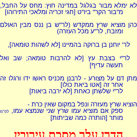
לא ימלא מבור בגלגל במדינה חוץ: מחס על החבל,
מ"בור הקר" ביו"ט [חגי זכריה ומלאכי התירוהו]
כהן מוציא שרץ ממקדש (לר"ש בן ננס מבין האולם
ומזבח, לר"ע מכל העזרה)
לר' יוחנן בן ברוקה בהמיינו [לא לשהות טומאה],
לר"י בצבת עץ [לא להרבות טומאה; שב ואל
תעשה עדיף]
מתן דם על מצורע - לרבנן מכניס ראשו ידו ורגלו זה
אחר זה [אטו ביאת כולו]
לר"י שלשתן כאחת [לא ירבה ביאות]
הוציא שרץ מעזרה ונפל במקום שאין כרת -
ספק אם מוציא עמו שרץ שני שנמצא עמו,
לפ"מ
מותר [הותרה כמה שביתות]
הדרן עלך מסכת עירובין