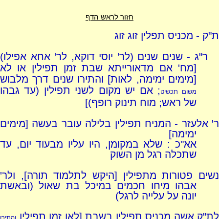
חזור לראש הדף
ת"ק - מכניס תפלין זוג זוג
ר"ג - שנים שנים (לר' יוסי דוקא, לר' אחא אפילו)
[מח' אם מדאורייתא שבת זמן תפילין או לא
[מימים ימימה, לאות] והתירו שנים דרך מלבוש
; אם יש מקום לשני תפילין (עד גבהו
משום תכשיט
של ראש; מוח תינוק רופף)]
ר' אלעזר - המניח תפילין בלילה עובר בעשה [מימים
ימימה]
אא"כ : שלא במקומן, היו עליו מבעוד יום, עד
שתכלה רגל מן השוק
נשים פטורות מתפילין [היקש לתלמוד תורה], ולר'
אבהו מיחו חכמים במיכל בת שאול (ובאשת
יונה על עלייה לרגל)
לת"ק אשה מכניס תפילין בשבת [לאו זמן תפילין
והתירו