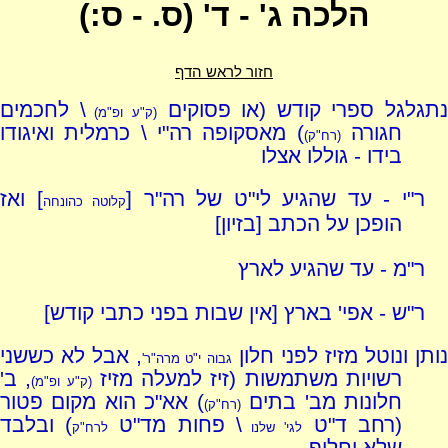
הלכה ג' - ד' (ס. - ס:)
חזור לראש הדף
נתגלגל ספרי קודש (או פסוקים
\ לחכמים
(ק"ע ופ"מ)
חגורה
) מאסקופה רה"י \ כרמלית ואיגודו
(רח"ק)
בידו - גוללו אצלו
ר"י - עד שהגיע לי"ט של רה"ר [
] ואז
קלוטה כהונחה
הופכן על הכתב [בזיון]
ר"מ - עד שהגיע לארץ
ר"ש - אפי' בארץ [אין שבות בפני כתבי קודש]
ותן ונוטל מזיז לפני חלון
, אבל לא כששני
גבוה י"ט מרה"ר'
רשויות משתמשות (זיז למעלה מזיז
, ב'
(ק"ע ופ"מ)
חלונות מב' בתים
) אא"כ הוא מקום פטור
(רח"ק)
(רחב ד"ט
\ פחות מד"ט
) ובלבד
לגי' שלנו
לרח"ק