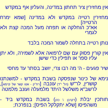
אין מחזירין ציר תחתון במדינה, והעליון אף במקדש
מחזירין רטייה במקדש ולא במדינה [שמא ימרח
הרטייה]
אא"כ הוחלקה או תפחה מעל המכה קצת ולא
לגמרי
נותן רטייה בתחלה לשמור המכה בלבד
אין קורין פסוק עם שֵם לרפואה אלא לשמירה, ולא יתן
עליו ספר או תפילין כדי שישן
שיר פגעים - ה' מה רבו צרי, יושב בסתר עד מחסי
נימא של כינור שנפסקה בשבת במקדש - למשנתנו
קושרין, לר"ש
עונבה [
],
(הל' י"ד)
רח"ק - אטו קשר של קיימא
לרשב"א משלשל היתד מלמעלה ועונב מלמטה
חותכין יבלת (
) בשבת במקדש ביד -
דקרבן \ כהן
משהפיסו [שלא יתקלקל הפיס]; בנפרכת;