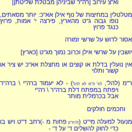
וא"צ עירוב [רה"ר שביניהן מבטלת שליטתן]
מטלטלין במחיצות של נוף אילן אא"כ: יותר מסאתים,
נופו גבוה ג"ט מהארץ, פירצה י' אמות, פרוץ
כנגד פרוץ
אסור לדוש על שרשי זמורה
יושבין על שרשי אילן וכרוב נמוך מג"ט [כארץ]
אין נועלין בדלת או קוצים או מחצלת אא"כ יש ציר או
קשור ותלוי
"מ (להל',
) - לא יעמוד ברה"י \ ברה"ר
לגי' פ"מ לא להל'
ויפתח במפתח דלת ברה"ר \ רה"י
אבל בכרמלית מותר
וחכמים חולקים
נעול למעלה מי"ט (
פחות מ -)רחב ד"ט ויש בו
לרח"ק
כדי לחוק להשלים ד' על ד' -