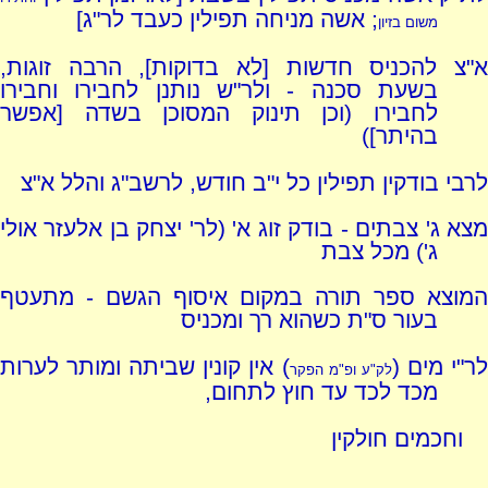
; אשה מניחה תפילין כעבד לר"ג]
משום בזיון
א"צ להכניס חדשות [לא בדוקות], הרבה זוגות,
בשעת סכנה - ולר"ש נותנן לחבירו וחבירו
לחבירו (וכן תינוק המסוכן בשדה [אפשר
בהיתר])
לרבי בודקין תפילין כל י"ב חודש, לרשב"ג והלל א"צ
מצא ג' צבתים - בודק זוג א' (לר' יצחק בן אלעזר אולי
ג') מכל צבת
המוצא ספר תורה במקום איסוף הגשם - מתעטף
בעור ס"ת כשהוא רך ומכניס
ר"י מים (
) אין קונין שביתה ומותר לערות
לק"ע ופ"מ הפקר
מכד לכד עד חוץ לתחום,
וחכמים חולקין