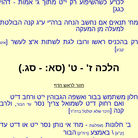
לכו"ע כשהשיפוע רק י"ט מתוך ג' אמות - דהוי
כגג]
מח' תנאים אם נחשב הנחה ברה"י ע"ג קנה הבולטת
למעלה מן המעקה
רק בהכניס ראשו ורובו לגת לשתות א"צ לעשר [
אינו
]
קבע
הלכה ז' - ט' (סא: - סג.)
חזור לראש הדף
חלון משתמש בבור ואשפה הגבוהין י"ט ורחב ד"ט
ואם רחוק ד"ט לשמואל צריך נסר
, ולרב
עד הבור
קנה [
]
היכר שלא יטלטל ברה"ר
ב' חלונות
- מח' אי נותן נסר י"ט או ד"ט עד
מופלגות
\ באמצע
הבור
(ק"ע)
(רח"ק)