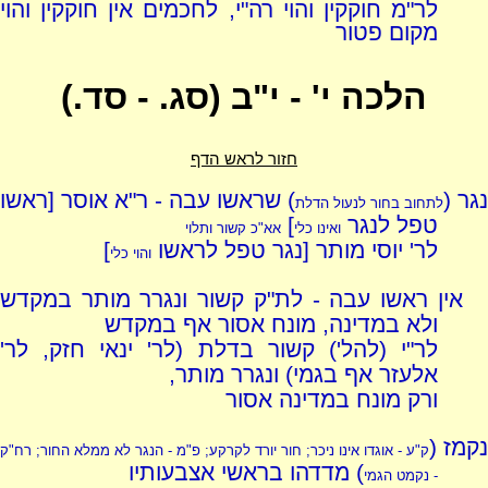
לר"מ חוקקין והוי רה"י, לחכמים אין חוקקין והוי
מקום פטור
הלכה י' - י"ב (סג. - סד.)
חזור לראש הדף
נגר (
) שראשו עבה - ר"א אוסר [ראשו
לתחוב בחור לנעול הדלת
טפל לנגר
]
ואינו כלי
אא"כ קשור ותלוי
לר' יוסי מותר [נגר טפל לראשו
]
והוי כלי
אין ראשו עבה - לת"ק קשור ונגרר מותר במקדש
ולא במדינה, מונח אסור אף במקדש
לר"י (להל') קשור בדלת (לר' ינאי חזק, לר'
אלעזר אף בגמי) ונגרר מותר,
ורק מונח במדינה אסור
נקמז (
ק"ע - אוגדו אינו ניכר; חור יורד לקרקע; פ"מ - הנגר לא ממלא החור; רח"ק
) מדדהו בראשי אצבעותיו
- נקמט הגמי