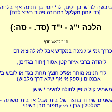
ביבשה לר"ש בן יקים, לר' יוסי בן חנינה אף בלחה
[כר' יוחנן מקלקל בחבורה פטור בא"צ לדם]
הלכה י"ג - י"ד (סד. - סה:)
חזור לראש הדף
כררך גמי ע"ג מכה במקדש אבל לא להוציא דם
ליהודה ברבי איזור קטן אסור [יתור בגדים],
לר' חנינא מותר אא"כ חוצץ תחת בגד או לובש ב'
אבנטים (וספק אי אף שלא דרך מלבוש)
משמיע קול טיפין לחולה להעיר \ שישן
גשמים שירדו בחצר של בית אבל או בית משתה -
מטלטלין אבן \
מפזר תבן בשינוי
לרח"ק