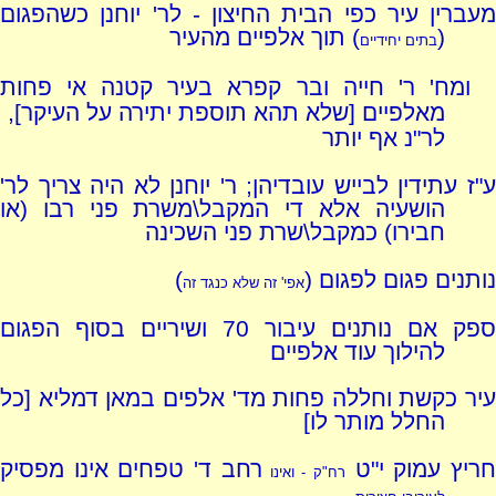
מעברין עיר כפי הבית החיצון - לר' יוחנן כשהפגום
(
) תוך אלפיים מהעיר
בתים יחידיים
ומח' ר' חייה ובר קפרא בעיר קטנה אי פחות
מאלפיים [שלא תהא תוספת יתירה על העיקר],
לר"נ אף יותר
ע"ז עתידין לבייש עובדיהן; ר' יוחנן לא היה צריך לר'
הושעיה אלא די המקבל\משרת פני רבו (או
חבירו) כמקבל\שרת פני השכינה
נותנים פגום לפגום (
)
אפי' זה שלא כנגד זה
ספק אם נותנים עיבור 70 ושיריים בסוף הפגום
להילוך עוד אלפיים
עיר כקשת וחללה פחות מד' אלפים במאן דמליא [כל
החלל מותר לו]
ריץ עמוק י"ט
רחב ד' טפחים אינו מפסיק
רח"ק - ואינו