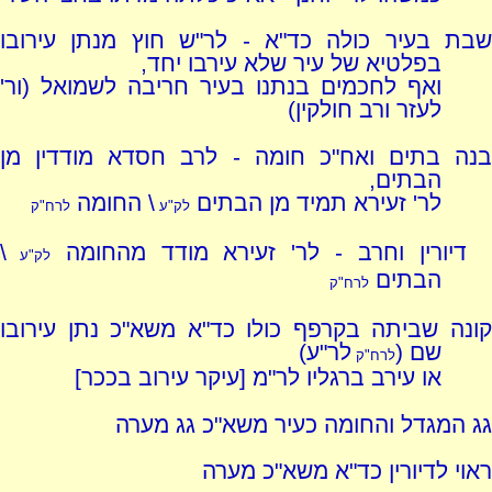
שבת בעיר כולה כד"א - לר"ש חוץ מנתן עירובו
בפלטיא של עיר שלא עירבו יחד,
ואף לחכמים בנתנו בעיר חריבה לשמואל (ור'
לעזר ורב חולקין)
בנה בתים ואח"כ חומה - לרב חסדא מודדין מן
הבתים,
לר' זעירא תמיד מן הבתים
\ החומה
לק"ע
לרח"ק
דיורין וחרב - לר' זעירא מודד מהחומה
\
לק"ע
הבתים
לרח"ק
קונה שביתה בקרפף כולו כד"א משא"כ נתן עירובו
שם (
לר"ע)
לרח"ק
או עירב ברגליו לר"מ [עיקר עירוב בככר]
גג המגדל והחומה כעיר משא"כ גג מערה
ראוי לדיורין כד"א משא"כ מערה