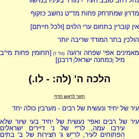
נחל רחב סובב העיר - מודד בעיניו במישור
מדרון שמתרחק פחות מד"ט נחשב כזקוף
אין קוברין בתחום ערי הלוים [ולכל חייתם]
הולכין בתר המודד שריבה יותר
מאמינים אפי' שפחה ורועה
[תחומין פחות מי"ב
(הל' ז')
מיל
כמחנה ישראל
דרבנן]
]
[
הלכה ה' (לה: - לו.)
חזור לראש הדף
עיר של יחיד ונעשית של רבים - מערבין כולה יחד
עיר של רבים ואפי' נעשית של יחיד בעי שיור שלא
עירבו עמה, לר"י של נ' דיירים ישראלים
הפתוחים לעיר, לר"ש ג' חצירות של ב' בתים