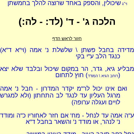
שיכולין, והספק באחד שרוצה להלך בחמשתן
וי"ג
הלכה ג' - ד' (לד: - לה:)
חזור לראש הדף
מדידה בחבל פשתן \ שלשלת נ' אמה (וי"א ד"א)
כנגד הלב ע"י בקי
מבליע גיא, גדר, הר במקום שיכול ובלבד שלא יצא
(
) חוץ לתחום
רוחב הגיא \ המודד
ואם אינו יכול לר"מ יקדר המדרון - חבל נ' אמה
מרגל העליון עד לנגד לב התחתון (ולא למגרש
לויים ועגלה ערופה)
ע"ה אמה עד לנחל - מח' אם חזר לאחוריו כ"ה ומודד
נ' לנהר, או מודד נ' והשאר בחבל ד"א