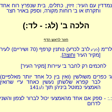
נמדדין עם העיר: זיזין, כתלים, בית שנפרץ רוח אחד
ותקרתו או ב' רוחות מקורה, וספק באויר חצר
הלכה ב' (לג: - לד:)
חזור לראש הדף
לר"מ (
לרב לכו"ע) נותנין קרפף (70 ושיריים) לעיר
לק"ע
[מקיר העיר
וחוצה
],
לחכמים רק לחבר ב' עיירות [מקיר העיר]
ג' כפרים משולשין (ואין בין כל אחד יותר מאלפיים)
לבר קפרא שלשתן נעשין כאחד ע"י שרואין
האמצעי כמוטל ביניהן תוך 141
/
1
3
:.: - ספק אם אחד מהאמצעי יכול לברור לצפון והשני
לדרום