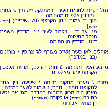
לעירובי חצירות
נחל הקרוב לחומת העיר - במתלקט י"ט תוך ג' אמות
- מודדין אלפיים מהחומה
תוך ד' אמות נותן הקרפף (70 ושיריים) [
רי"ף -
]
יתייבש
מג' עד ד' - בקרוב לעיר ג"ט מודדין משפת
הנחל החיצונה,
ד"ט - מודדין מן החומה
אוהלים לאו כעיר אא"כ מצורף לג' צריפין \ בורגנים
(בנ"י במדבר)
מרבע העיר ותחומה לרוחות העולם, ומרויח אלכסון
הקרנות יותר מאלפיים
מזרח \ מערב ממקום זריחה \ שקיעה בין אחד
לתקופת תמוז -- טבת; ז' שמות לשער המזרחי;
הארון היה מכוון הרוחות במדבר; מח' אם נסעו
כתֵּיבה (
) או כקורה (
);
כחניתן
זה אחר זה
דן מחזיר אבידות