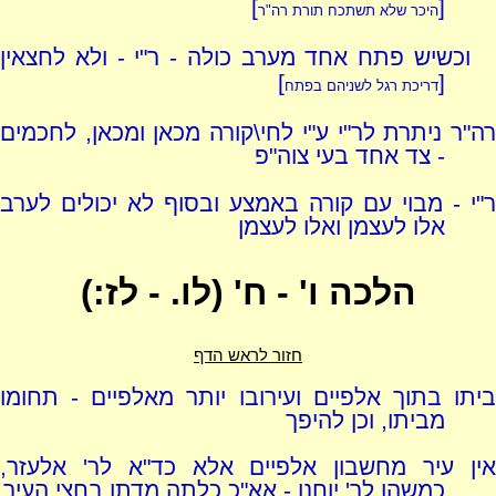
]
[
היכר שלא תשתכח תורת רה"ר
וכשיש פתח אחד מערב כולה - ר"י - ולא לחצאין
]
[
דריכת רגל לשניהם בפתח
רה"ר ניתרת לר"י ע"י לחי\קורה מכאן ומכאן, לחכמים
- צד אחד בעי צוה"פ
ר"י - מבוי עם קורה באמצע ובסוף לא יכולים לערב
אלו לעצמן ואלו לעצמן
הלכה ו' - ח' (לו. - לז:)
חזור לראש הדף
ביתו בתוך אלפיים ועירובו יותר מאלפיים - תחומו
מביתו, וכן להיפך
אין עיר מחשבון אלפיים אלא כד"א לר' אלעזר,
כמשהו לר' יוחנן - אא"כ כלתה מדתו בחצי העיר