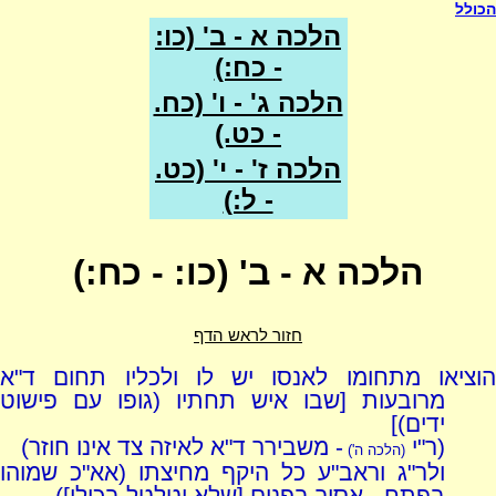
הכולל
הלכה א - ב' (כו:
- כח:)
הלכה ג' - ו' (כח.
- כט.)
הלכה ז' - י' (כט.
- ל:)
הלכה א - ב' (כו: - כח:)
חזור לראש הדף
הוציאו מתחומו לאנסו יש לו ולכליו תחום ד"א
מרובעות [שבו איש תחתיו (גופו עם פישוט
ידים)]
(ר"י
- משבירר ד"א לאיזה צד אינו חוזר)
(הלכה ה')
ולר"ג וראב"ע כל היקף מחיצתו (אא"כ שמוהו
בפתח - אסור בפנים [שלא יטלטל בכולו]),