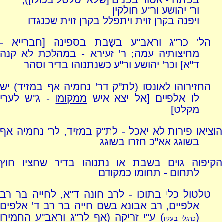
ור' יהושע ור"ע חולקין
ויפנה בקרן זוית ויתפלל בקרן זוית שכנגדו
הל' כר"ג וראב"ע בשָבת בספינה [חברייא -
מחיצותיה עמה; ר' זעירא - במהלכת לא קנה
ד"א] וכר' יהושע ור"ע כשנתנוהו בדיר וסהר
החזירוהו לאונסו (לת"ק דר' נחמיה אף במזיד) יש
לו אלפיים [אל יצא איש
ממקומו
- ג"ש לערי
מקלט]
הוציאו פירות לא יאכל - לת"ק במזיד, לר' נחמיה אף
בשוגג אא"כ חזרו בשוגג
הקיפוה גוים בשבת או נתנוהו בדיר שחציו חוץ
לתחום - תחומו כמקודם
טלטול כלי בתוכו - לרב חונה ד"א, לחייה בר רב
אלפיים, רב אבונא בשם חייה בר רב ד' אלפים
(
) ע"י זריקה (אף לר"ג וראב"ע החמירו
כרגלי בעליו