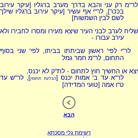
לר"מ רק עני והבא בדרך מערב ברגליו [עיקר עירוב
בככר], לר"י אף עשיר [עיקר עירוב ברגליו שילך
לשם לבין השמשות]
שליח לערב לבני העיר שיצא מעירו ומסרו לחבירו ולא
עירב עבורו -
לר"י לפי' ראשון שביתתו בביתו, לפי' שני בסוף
התחום, לר"מ חמר גמל
יצא או החשיך חוץ לתחום - לת"ק לא יכנס,
לר"א עד ב' אמות יכנס [
], לר"ש עד
הבלעת תחומין
ט"ו אמה [טועי המדידה]
הבא
רשימת גלי מסכתא