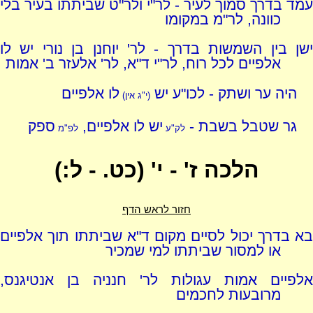
עמד בדרך סמוך לעיר - לר"י ולר"ט שביתתו בעיר בלי
כוונה, לר"מ במקומו
ישן בין השמשות בדרך - לר' יוחנן בן נורי יש לו
אלפיים לכל רוח, לר"י ד"א, לר' אלעזר ב' אמות
היה ער ושתק - לכו"ע יש
לו אלפיים
(י"ג אין)
גר שטבל בשבת -
יש לו אלפיים,
ספק
לק"ע
לפ"מ
הלכה ז' - י' (כט. - ל:)
חזור לראש הדף
בא בדרך יכול לסיים מקום ד"א שביתתו תוך אלפיים
או למסור שביתתו למי שמכיר
אלפיים אמות עגולות לר' חנניה בן אנטיגנס,
מרובעות לחכמים