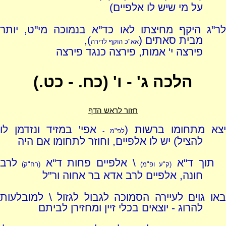
על מי שיש לו אלפיים)
לר"ג היקף מחיצתו לאו כד"א בנמוכה מי"ט, יותר
מבית סאתים (
),
אא"כ הוקף לדירה
פירצה י' אמות, פירצה כנגד פירצה
הלכה ג' - ו' (כח. - כט.)
חזור לראש הדף
יצא מתחומו ברשות (
אפי' במזיד ונזדמן לו
לפ"מ -
להציל) יש לו אלפיים, וחוזר לתחומו אם היה
תוך ד"א
\ אלפיים פחות ד"א
לרב
(ק"ע ופ"מ)
(רח"ק)
חונה, אלפיים לרב אדא בר אחוה ור"ל
באו גוים לעיירה הסמוכה לגבול לגזול \ למובלעות
להרוג - יוצאים בכלי זיין ומחזירן לביתם