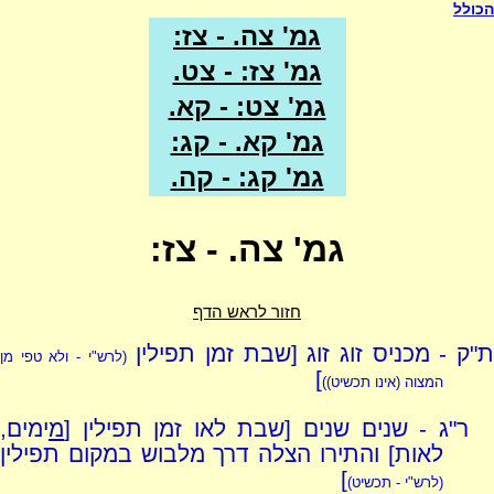
הכולל
גמ' צה. - צז:
גמ' צז: - צט.
גמ' צט: - קא.
גמ' קא. - קג:
גמ' קג: - קה.
גמ' צה. - צז:
חזור לראש הדף
"ק - מכניס זוג זוג [שבת זמן תפילין
(לרש"י - ולא טפי מן
]
המצוה (אינו תכשיט))
ר"ג - שנים שנים [שבת לאו זמן תפילין [
מ
ימים,
לאות] והתירו הצלה דרך מלבוש במקום תפילין
]
(לרש"י - תכשיט)