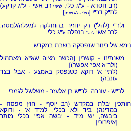
(רב חסדא - ע"ג כלי,
רב אשי - ע"ג קרקע)
לרש"י
לת"ק דר"י [
],
רש"י - לא שכיח
ולר"י (להל') רק יחזיר בהוחלקה למעלה/למטה,
לרב אשי
בנפלה ע"ג כלי.
לרש"י
נימא של כינור שנפסקה בשבת במקדש
משנתינו - קושרין [הכשר מצוה שא"א מאתמול
(ולר"א אפי' אפשר)]
(לתי' א' דוקא כשנפסק באמצע - אבל בצד
עונבה)
לר"ש - עונבה, לר"ש בן אלעזר - משלשל לגמרי
חותכין יבלת במקדש (רב יוסף - חוץ מפסח -
במדינה) ביד ולא בכלי, למ"ד א' - ודוקא
ביבשה, יש מ"ד - יבשה אפי' בכלי מותר
[איפרוכי]