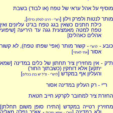
מוסיף על אהל עראי של טפח (או לבוד) בשבת
מותר לנטות ולפרק וילון [
],
רש"י - דרכו לסלק כדלת
כילת חתנים כשאין בגג טפח בג"ט עליונים ואין
טפח למטה מאמצעית גגה עד היריעה [שיפועי
אהלים כאהלים]
כובע -
- קשור מותר (אפי' שפתו טפח), לא קשור
לרש"י
אסור [
]
אתי לאתויי
ת"ק - אין מחזירין ציר תחתון של כלים במדינה [שמא
יתקע] אלא דוחקין (כשבתוך החור)
והעליון אף במקדש [
]
לרש"י - ס"ל יש בנין בכלים
ר"י - רק העליון במדינה אסור
החזרת ציר למחובר לקרקע חייב חטאת
מחזירין רטייה במקדש [התירו סופן משום תחלתן]
ולא במדינה [
- אא"כ נפלה מאליה
רש"י - שמא ימרח]