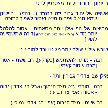
ר' יוחנן - בור וחולייתו מצטרפין לי"ט
שפה של
יחיד
גבוה י"ט ברה"ר (= רה"י) - חיישינן
שמא תנטל ויפחות מי"ט ואסור לשפוך לתוכה
מחיצות של נוף אילן יותר מסאתים - אסור לטלטל
יותר מד"א
[דירה שתשמישה
(רש"י - אפי' נטעו לשם דירה)
לאויר]
שורש אילן שעולה יותר מג"ט ויורד לתוך ג"ט -
רבה - מותר להשתמש [כקרקע], רב ששת - אסור
[מכח איסור קאתי]
אילן שב' צדדיה גבוהין יותר -
רבה - מודדין ג"ט מצד הנמוך (אבל בג' צדדין גבוה
- אסורה אפי' צד רביעי)
רב ששת - מצד הגבוה (אפי' בג' צדדין נמוכין)