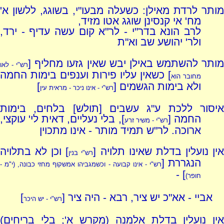
מותר לרדת מאילן: כשעלה מבעו"י, בשוגג, ללשון א'
מח' אי קנסינן שוגג אטו מזיד,
לרב הונא בדר"י - לר"א קום עשה עדיף - ירד,
ולר' יהושע שב וא"ת
ותר להשתמש באילן יבש שאין גזעו מחליף [
רש"י - לאו
] כשאין עליו פירות וענפים בימות החמה
מחובר הוא
ולא בימות הגשמים [
]
רש"י - אינו ניכר - מראית עין
איסור ללכת ע"ג עשבים [תולש] בלחים, בימות
החמה [
], בלי נעליים, דאית לי' עוקצי,
רש"י - משיר זרע
ארוכה. לר"ש תמיד מותר - אינו מתכוין
ין נועלין בדלת שאינו תלויה [
] וכן לא בתלויה
רש"י בנין
הנגררת [
רש"י - אינו קבועה - וכשמגביהו אמשקוף מחזי כבונה, (י"מ -
] -
חופר)
אביי - אא"כ יש ציר, רבא - היה ציר [
]
רש"י - יש היכר
אין נועלין בדלת אלמנה (מקרש א'; בלי בריחים)