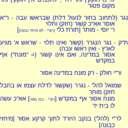
מקום פטור
נגר (לתחוב בחור לנעול דלת) שבראשו עבה - ר"א
אוסר אא"כ קשור (חזק) ותלוי
ר' יוסי - מותר [תורת כלי
]
(רש"י - לא מיחזי כבונה)
ת"ק - נגר הנגרר (קשור ואינו תלוי - שראש א' מגיע
לארץ - ואין ראשו עבה)
אסור במדינה, ואם אינו קשור (= "מונח") אף
במקדש
ור"י חולק - רק מונח במדינה אסור
שמואל להל' - נגרר (שקשור לדלת עצמו או בחבל
חזק) מותר
מונח אסור אף במקדש [
] אא"כ עשה
רש"י - בנין גמור
לו בית יד
לר"י (להל') בנקב היורד לתוך קרקע אסור [מיחזי
כבונה]