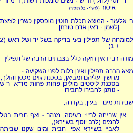
ר' יוסי (להל') ור"ש - נשים סומכות רשות; ר"מ ור"י
- איסור
(לרש"י - בל תוסיף)
ר' אלעזר - המוצא תכלת חוטין מופסקין כשרין לציצת
[לשמן - דאין אדם טורח]
למומחה של תפילין בעי בדיקה בשל יד ושל ראש (2
+ 1)
מודה רבי דאין חזקה כלל בצבתים הרבה של תפילין
מצא הרבה תפילין ואינן כלות לפני השקיעה -
מחשיך עליהם ומביאן, בסכנת גוים מכסן והולך,
בסכנת ליסטים מוליכן פחות פחות מד"א, ר"ש
- נותנן לחבירו לחבירו
שביתת מים - בעין, בקדרה,
אין שביתה לר"י: בעיסה, מנהר - ואף חבית בטל
להמים (לרב יוסף בשיירא),
לאביי בשיירא אפי' חבית ומים שקנו שביתה