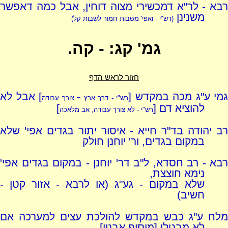
רבא - לר"א דמכשירי מצוה דוחין, אבל כמה דאפשר
משנינן
(רש"י - ואפי' משבות חמור לשבות קל)
גמ' קג: - קה.
חזור לראש הדף
גמי ע"ג מכה במקדש [
] אבל לא
רש"י - דרך ארץ = צורך עבודה
להוציא דם [
]
רש"י - לא צורך עבודה, אב מלאכה
רב יהודה בד"ר חייא - איסור יתור בגדים אפי' שלא
במקום בגדים, ור' יוחנן חולק
רבא - רב חסדא, ל"ב דר' יוחנן - במקום בגדים אפי'
נימא חוצצת,
שלא במקום - גע"ג (או לרבא - אזור קטן -
חשיב)
מלח ע"ג כבש במקדש להולכת עצים למערכה אם
לא מבטלו [מוסיף אבנין]