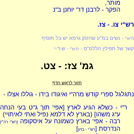
מותר,
הפקר - לרבנן דר' יוחנן ב"נ
רש"י צו. - צז.
- נשים במ"ע שהזמן גרמא יש בל תוסיף
לרש"י
קשר של תפילין הללמ"ס -
- ש-ד-י
לרש"י
גמ' צז: - צט.
חזור לראש הדף
נתגלגל ספרי קודש מרה"י ואיגודו בידו - גוללו אצלו -
ר"י - כשלא הגיע לארץ [אפי' תוך ג"ט בעי הנחה
ע"ג משהו] (בארץ לא דלמא נפיל ואתי לאיתויי)
רבה - אפי' בארץ כשמונח על איסקופה
(רש"י רה"י)
הנדרסת [
]
רש"י - בזיון