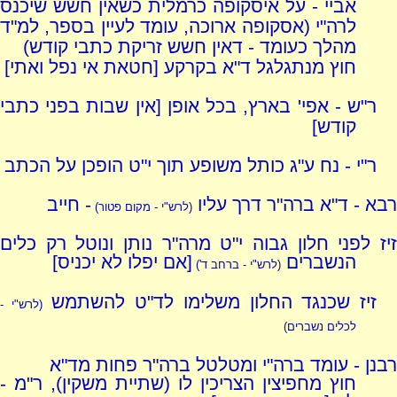
אביי - על איסקופה כרמלית כשאין חשש שיכנס
לרה"י (אסקופה ארוכה, עומד לעיין בספר, למ"ד
מהלך כעומד - דאין חשש זריקת כתבי קודש)
חוץ מנתגלגל ד"א בקרקע [חטאת אי נפל ואתי]
ר"ש - אפי' בארץ, בכל אופן [אין שבות בפני כתבי
קודש]
ר"י - נח ע"ג כותל משופע תוך י"ט הופכן על הכתב
רבא - ד"א ברה"ר דרך עליו
- חייב
(לרש"י - מקום פטור)
זיז לפני חלון גבוה י"ט מרה"ר נותן ונוטל רק כלים
הנשברים
[אם יפלו לא יכניס]
(לרש"י - ברחב ד')
זיז שכנגד החלון משלימו לד"ט להשתמש
(לרש"י -
לכלים נשברים)
רבנן - עומד ברה"י ומטלטל ברה"ר פחות מד"א
חוץ מחפיצין הצריכין לו (שתיית משקין), ר"מ -