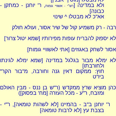
ולא במדינה [
, ר' יוחנן - כמתקן -
רש"י - אשוויי גומות
כבונה]
אא"כ לא מבטלו ^ שינוי
רבה - רק משמיע קול של שיר אסור, ועולא חולק
לא יספוק להבריח עופות מפירותיו [שמא יטול צרור]
אסור לשחק באגוזים [אתי לאשוויי גומות]
לא ימלא מבור בגלגל במדינה [שמא ימלא לגינתו
ולחורבתו]
חוץ: ממקום דאין גנה וחורבה, מ"בור הקר"
ביו"ט
כהן מוציא שרץ ממקדש (ר"ש בן ננס - מבין האולם
ומזבח, ר"ע - מכל העזרה [מח' בפסוק])
ר' יוחנן ב"ב - בהמיינו [לא לשהות טומאה], ר"י -
בצבת עץ [לא לרבות טומאה]