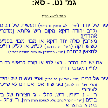
גמ' נט. - סא:
חזור לראש הדף
יר של יחיד (
) ונעשית של רבים
רש"י - לא נכנסין ס' ריבוא
(לרב יהודה דוקא מקום ריש גלותא [מדכרי
אהדדי])
מערבין כולה יחד דוקא או מבוי מבוי בפנ"ע
כשיש דקה (
) לכ"א, או לל"ק דר"פ
לרש"י - פתח נמוך
לחצאין לרחבה (
)
רש"י - מסתלקין אלו מאלו מחלקם ברה"ר
אם יש בה רה"ר - בעי לחי או קורה לראשי רה"ר
לר"י דמערבין רה"ר
עיר של רבים
ואפי' נעשית של יחיד
(רש"י - אפי' אין בה רה"ר)
בעי שיור אפי' אם הם לא שייכי
(רש"י - אולי חוזר לרבים)
לעירובי -
ר"י - נ' דיורין, ר"ש, להל' - ג' חצירות של ב'
בתים [
], ר' יצחק -
רש"י - היכר לעירוב שלא לשתכח תורת רה"ר
בית א' בחצר א'.