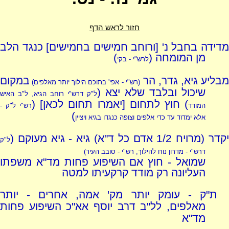
חזור לראש הדף
מדידה בחבל נ' [ורוחב חמישים בחמישים] כנגד הלב
מן המומחה (
)
לרש"י - בקי
בליע גיא, גדר, הר
במקום
(רש"י - אפי' בתוכם הילוך יותר מאלפים)
שיכול ובלבד שלא יצא (
ל"ק דרש"י רוחב הגיא, ל"ב האיש
) חוץ לתחום [יאמרו תחום לכאן] (
המודד
רש"י ל"ק -
)
אלא ימדוד עד כדי אלפים וצופה כנגדו בגיא ויציין
קדר (מרויח 1/2 אדם כל ד"א) גיא - גיא מעוקם (
ל"ק
דרש"י - מדרון נוח להילוך, רש"י - סובב העיר)
שמואל - חוץ אם השיפוע פחות מד"א משפתו
העליונה רק מודד קרקעיתו למטה
ת"ק - עומק יותר מק' אמה, אחרים - יותר
מאלפים, לל"ב דרב יוסף אא"כ השיפוע פחות
מד"א