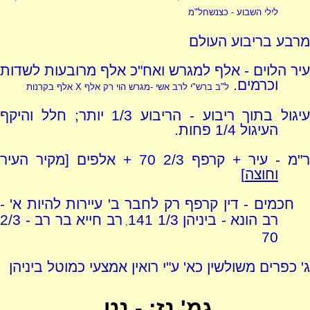
לילי השבוע - כצנשחל"מ
מרבע בריבוע העולם
עיר הלוים - אלף למגרש ואח"כ אלף מרובעות לשדות
וכרמים.
ל"ב ברש"י לרב אשי -מגרש הוי רק אלף
X
אלף בקרנות
עיגול בתוך ריבוע - הריבוע 1/3 יותר; חלל והיקף
העיגול 1/4 פחות.
ר"מ - עיר + קרפף 2/3 70 + אלפים [מקיר העיר
וחוצה
]
חכמים - דין קרפף רק לחבר ב' עיירות להיות א' -
רב הונא - ביניהן 1/3 141
רב חייא בר רב - 2/3
,
70
ג' כפרים משולשין כא' ע"י רואין אמצעי כמוטל ביניהן
גמ' נז: - נט.