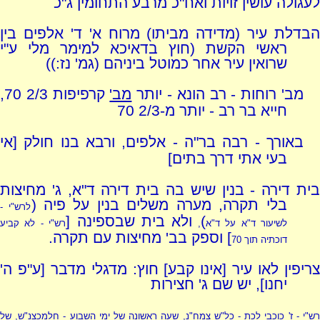
לעגולה עושין זויות ואח"כ מרבע התחומין ג"כ
הבדלת עיר (מדידה מביתו) מרוח א' ד' אלפים בין
ראשי הקשת (חוץ בדאיכא למימר מלי ע"י
שרואין עיר אחר כמוטל ביניהם (גמ' נז:))
מב' רוחות - רב הונא - יותר
מב'
קרפיפות 2/3 70,
חייא בר רב - יותר מ-2/3 70
באורך - רבה בר"ה - אלפים, ורבא בנו חולק [אי
בעי אתי דרך בתים]
בית דירה - בנין שיש בה בית דירה ד"א, ג' מחיצות
בלי תקרה, מערה משלים בנין על פיה (
לרש"י -
)
ולא בית שבספינה [
לשיעור ד"א על ד"א
,
רש"י - לא קביע
] וספק בב' מחיצות עם תקרה.
דוכתיה תוך 70
צריפין לאו עיר [אינו קבע] חוץ: מדגלי מדבר [ע"פ ה'
יחנו], יש שם ג' חצירות
רש"י - ז' כוכבי לכת - כל"ש צמח"נ, שעה ראשונה של ימי השבוע - חלמכצנ"ש, של