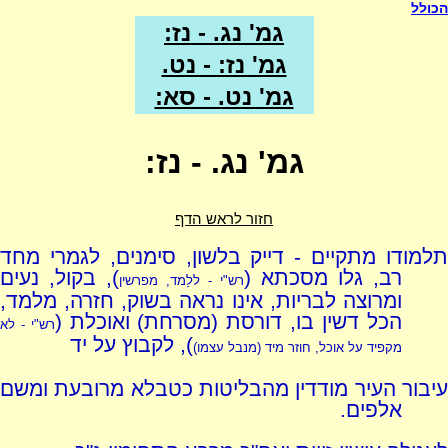
הכולל
גמ' נג. - נז:
גמ' נז: - נט.
גמ' נט. - סא:
גמ' נג. - נז:
חזור לראש הדף
תלמודו מתקיים - דייק בלשון, סימנים, לגמרי מחד
רב, גלו מסכתא (
), בקול, נעים
רש"י - ללַמד, מפרשין
ומרוצה לבריות, אינו נראה בשוק, חזרה, מלמד,
הכל דשין בו, דורסת (מסרחת) ואוכלת (
רש"י - לא
), לקבוץ על יד
מקפיד על אוכל, חוזר מיד (מנבל עצמו)
עיבור העיר מודדין מהבליטות כטבלא מרובעת ומשם
אלפים.