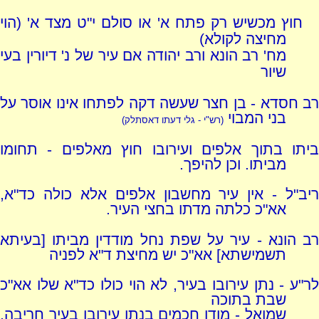
חוץ מכשיש רק פתח א' או סולם י"ט מצד א' (הוי
מחיצה לקולא)
מח' רב הונא ורב יהודה אם עיר של נ' דיורין בעי
שיור
רב חסדא - בן חצר שעשה דקה לפתחו אינו אוסר על
בני המבוי
(רש"י - גלי דעתו דאסתלק)
ביתו בתוך אלפים ועירובו חוץ מאלפים - תחומו
מביתו. וכן להיפך.
ריב"ל - אין עיר מחשבון אלפים אלא כולה כד"א,
אא"כ כלתה מדתו בחצי העיר.
רב הונא - עיר על שפת נחל מודדין מביתו [בעיתא
תשמישתא] אא"כ יש מחיצת ד"א לפניה
לר"ע - נתן עירובו בעיר, לא הוי כולו כד"א שלו אא"כ
שבת בתוכה
שמואל - מודו חכמים בנתן עירובו בעיר חריבה.