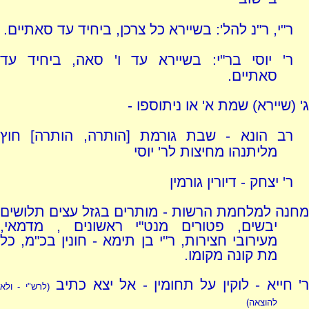
ר"י, ר"נ להל': בשיירא כל צרכן, ביחיד עד סאתיים.
ר' יוסי בר"י: בשיירא עד ו' סאה, ביחיד עד
סאתיים.
ג' (שיירא) שמת א' או ניתוספו -
רב הונא - שבת גורמת [הותרה, הותרה] חוץ
מליתנהו מחיצות לר' יוסי
ר' יצחק - דיורין גורמין
מחנה למלחמת הרשות - מותרים בגזל עצים תלושים
יבשים, פטורים מנט"י ראשונים , מדמאי,
מעירובי חצירות, ר"י בן תימא - חונין בכ"מ, כל
מת קונה מקומו.
' חייא - לוקין על תחומין - אל יצא כתיב
(לרש"י - ולא
להוצאה)