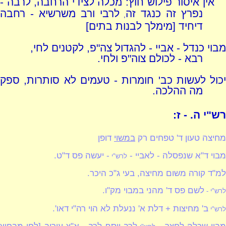
אין איסור פילוש חוץ: מכלה לצידי הרחבה, לרבה -
נפרץ זה כנגד זה
לרבי ורב משרשיא - רחבה
,
דיחיד [מימלך לבנות בתים]
מבוי כנדל - אביי - להגדול צה"פ, לקטנים לחי,
רבא - לכולם צוה"פ ולחי.
יכול לעשות כב' חומרות - טעמים לא סותרות, ספק
מה ההלכה.
רש"י ה. - ז:
מחיצה טעון ד' טפחים רק
במשוי
דופן
מבוי ד"א שנפסלה - לאביי -
- יעשה פס ד"ט.
לרש"י
למ"ד קורה משום מחיצה, בעי ג"כ היכר.
לשם פס ד' מהני במבוי מק"ו.
לרש"י -
ב' מחיצות + דלת א' ננעלת לא הוי רה"י דאו'.
לרש"י
מבוי שכלה לחצר -
לרב יוסף לרב - א"צ עירוב [לחי מבחוץ