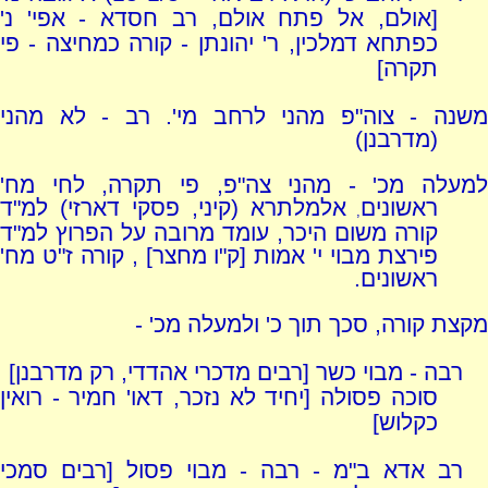
[אולם, אל פתח אולם, רב חסדא - אפי' נ'
כפתחא דמלכין, ר' יהונתן - קורה כמחיצה - פי
תקרה]
משנה - צוה"פ מהני לרחב מי'. רב - לא מהני
(מדרבנן)
למעלה מכ' - מהני צה"פ, פי תקרה, לחי מח'
ראשונים
אלמלתרא (קיני, פסקי דארזי) למ"ד
,
קורה משום היכר, עומד מרובה על הפרוץ למ"ד
פירצת מבוי י' אמות [ק"ו מחצר] , קורה ז"ט מח'
ראשונים.
מקצת קורה, סכך תוך כ' ולמעלה מכ' -
רבה - מבוי כשר [רבים מדכרי אהדדי, רק מדרבנן]
סוכה פסולה [יחיד לא נזכר, דאו' חמיר - רואין
כקלוש]
רב אדא ב"מ - רבה - מבוי פסול [רבים סמכי