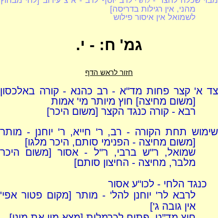
לרש"י
מהני, אין רגילות בדריסה]
לשמואל אין איסור פילוש
גמ' ח: - י.
חזור לראש הדף
צד א' קצר פחות מד"א - רב כהנא - קורה באלכסון
[משום מחיצה] חוץ מיותר מי' אמות
רבא - קורה כנגד הקצר [משום היכר]
שימוש תחת הקורה - רב, ר' חייא, ר' יוחנן - מותר
[משום מחיצה - הפנימי סותם, היכר מלגו]
שמואל, ר"ש ברבי, ר"ל - אסור [משום היכר
מלבר, מחיצה - החיצון סותם]
כנגד הלחי - לכו"ע אסור
לרבא לר' יוחנן להל' - מותר [מקום פטור אפי'
אין גובה ג']
חוץ מד"ט, פתוח לכרמלית [מצא מין את מינו]