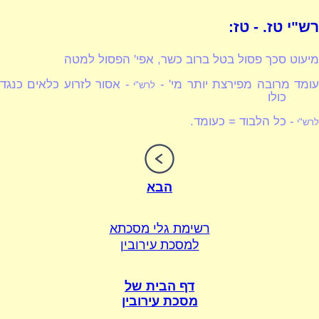
רש"י טז. - טז:
מיעוט סכך פסול בטל ברוב כשר, אפי' הפסול למטה
ומד מרובה מפירצת יותר מי' -
- אסור לזרוע כלאים כנגד
לרש"י
כולו
- כל הלבוד = כעומד.
לרש"י
הבא
רשימת גלי מסכתא
למסכת עירובין
דף הבית של
מסכת עירובין