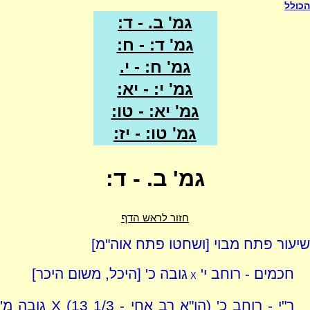
הכולל
גמ' ב. - ד:
גמ' ד: - ח:
גמ' ח: - י.
גמ' י: - יא:
גמ' יא: - טו:
גמ' טו: - יז:
גמ' ב. - ד:
חזור לראש הדף
שיעור פתח מבוי [ושחטו פתח אוה"מ]
חכמים - רוחב י'
גובה כ' [היכל, משום היכר]
X
ר"י - רוחב כ' (הו"א רב אחי - 1/3 13) X גובה מ'