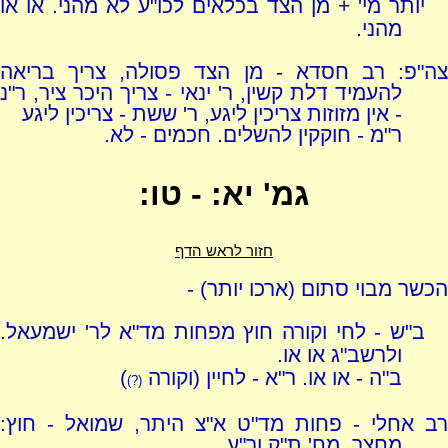
יותר מי' + מן הצד בכלאים לכו"ע לא מהני. או או
מהני.
צה"פ: רב חסדא - מן הצד פסולה, צריך בריאה
להעמיד דלת קשין, ר' ינאי - צריך היכר ציר, ר"נ
- אין מזוזות צריכין ליגע, ר' ששת - צריכין ליגע
ר"מ - חוקקין להשלים. חכמים - לא.
גמ' יא: - טו:
חזור לראש הדף
הכשר מבוי סתום (ארכו יותר) -
ב"ש - לחי וקורה חוץ מפחות מד"א לר' ישמעאל.
ולרשב"ג או או.
ב"ה - או או. ר"א - לחיין (וקורה
)
(?)
רב אחלי - פחות מד"ט א"צ היתר, שמואל - חוץ:
מחצר, מח' ת"ק ור"ע