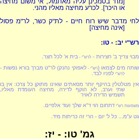
[מח' בסמכינן עליה מאתמול, אי משום מחיצה
או היכר]. לכו"ע מחיצה מאליו מהני.
לחי מדבר שיש רוח חיים - לת"ק כשר, לר"מ פסול
[אינה מחיצה]
רש"י יב: - טו:
מבוי צריך ב' חצירות -
בית א' לכל חצר.
לרש"י -
ותה מים לצמאו (
לאפוקי נחנק) לר"ט מברך בורא נפשות -
רש"י -
לפניו לבד.
לרש"י
אין מטלטלין בהיקף יותר מסאתים שאינו מתוקן כל צרכו: אין בו
שתי וערב, לא הוקף לדירה, מחיצה העומדת מאליו,
תשמיש הדירה לאויר
דתחום הוי ד"א שלך ועוד אלפיים.
משמעות רש"י
גט ע"מ... כל ל' יום - הרי זה כריתות מיד.
גמ' טו: - יז: