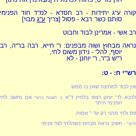
קורה ע"ג יתידות - רב חסדא - למ"ד חוד הפנימי
סותם כשר
רבא - פסול [צריך
ע"ג
מבוי]
.
רב אשי - אמרינן לבוד וחבוט
נראה מבחוץ ושוה מבפנים: ר' חייא, רבה בר"ה, רב
יוסף, להל' - נידון משום לחי,
ר"ש ב"ר, ר' יוחנן - לא
רש"י ח: - ט:
אין לבוד למחיצה שאין בו ממש
רבא לר' יוחנן רצפו בלחיין ד"א
אם נחשב לחי
ב' לשונות ברש"י
הפנימי היתר
פס ולחי מהני רק עד י' אמות.
- חשיב נראה מבחוץ כשהלחי לצד פנימי
לרש"י