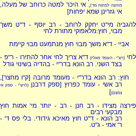
, אי היכר למטה כרוחב של מעלה,
מחיצה לפחות מד')
אי גזרינן שמא יפחות]
להגביה מי"ט יחקק לרוחב - רב יוסף - ד"ט משך
מבוי, חוץ:מלאפוקי מתורת לחי
אביי - ד"א משך מבוי חוץ מנתמעט מבוי קיימת
חי
ד"א צריך לחי אחר להתירו - ר"פ -
(רש"י - העומד מאליו)
בצד השני. רב הונא בדר"י - בהדיה בשינוי גודל
חוץ: רב הונא בדר"י - מעומד מרובה [ק"ו מחצר],
רב אשי - עומד כפרוץ [ספק דרבנן
(לרש"י - ספק אי
]
צמצם)
פירצה מצידו - רב חנן - רב - יותר מי' אמות חוץ
מבקעי רבים
רב הונא - ד"ט חוץ מאיכא גידודי. בלי פס ד' -
ר' אמי - ג"ט.