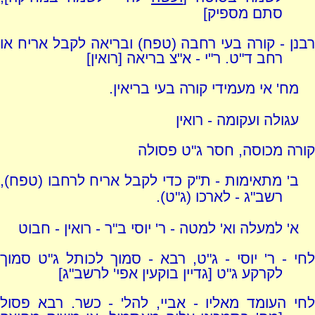
סתם מספיק]
רבנן - קורה בעי רחבה (טפח) ובריאה לקבל אריח או
רחב ד"ט. ר"י - א"צ בריאה [רואין]
מח' אי מעמידי קורה בעי בריאין.
עגולה ועקומה - רואין
קורה מכוסה, חסר ג"ט פסולה
ב' מתאימות - ת"ק כדי לקבל אריח לרחבו (טפח),
רשב"ג - לארכו (ג"ט).
א' למעלה וא' למטה - ר' יוסי ב"ר - רואין - חבוט
לחי - ר' יוסי - ג"ט, רבא - סמוך לכותל ג"ט סמוך
לקרקע ג"ט [גדיין בוקעין אפי' לרשב"ג]
לחי העומד מאליו - אביי, להל' - כשר. רבא פסול