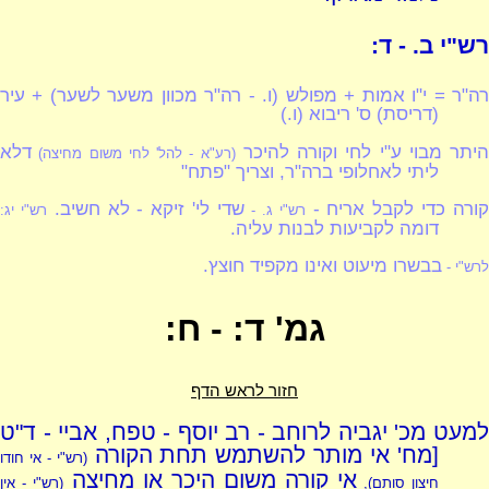
רש"י ב. - ד:
רה"ר = י"ו אמות + מפולש (ו. - רה"ר מכוון משער לשער) + עיר
(דריסת) ס' ריבוא (ו.)
היתר מבוי ע"י לחי וקורה להיכר
דלא
(רע"א - להל' לחי משום מחיצה)
ליתי לאחלופי ברה"ר, וצריך "פתח"
ורה כדי לקבל אריח -
שדי לי' זיקא - לא חשיב.
רש"י ג. -
רש"י יג:
דומה לקביעות לבנות עליה.
בבשרו מיעוט ואינו מקפיד חוצץ.
לרש"י -
גמ' ד: - ח:
חזור לראש הדף
למעט מכ' יגביה לרוחב - רב יוסף - טפח, אביי - ד"ט
[מח' אי מותר להשתמש תחת הקורה
(רש"י - אי חודו
אי קורה משום היכר או מחיצה
חיצון
סותם),
(רש"י - אין