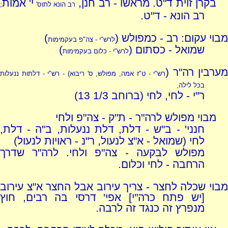
בקרן זוית ד"ט. מראשו - רב חנן,
י' אמות
רב הונא לתוס'
;
רב הונא - ד"ט.
מבוי עקום: רב - כמפולש (
)
לרש"י - צה"פ בעקמימות
שמואל - כסתום (
)
לרש"י - כלום בעקמימות
ערבין רה"ר (
רש"י - ט"ז אמה, מפולש, ס' ריבוא) - רש"י - דלתות ננעלות
בכל לילה,
ר"י - לחי, לחי (ברוחב 1/3 13)
מבוי מפולש לרה"ר - ת"ק - צה"פ ולחי
חנני' - ב"ש - דלת, דלת ננעלות, ב"ה - דלת,
לחי (שמואל - א"צ לנעול, ר"נ - ראויות לנעול)
מפולש לבקעה - צה"פ ולחי. לרה"ר שדרך
הרחבה - לחי וכלום.
מבוי שכלה לחצר - צריך עירוב אבל החצר א"צ עירוב
[יש פתח כרה"י] אפי' דרסי בה רבים, חוץ
מנפרץ זה כנגד זה לרבה.