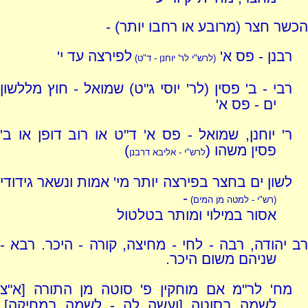
הכשר חצר (מרובע או רחבו יותר) -
רבנן - פס א'
לפירצה עד י'
(לרש"י לר' יוחנן - ד"ט)
רבי - ב' פסין (לר' יוסי ג"ט) שמואל - חוץ מללשון
ים - פס א'
ר' יוחנן, שמואל - פס א' ד"ט או רוב דופן או ב'
פסין משהו (
)
לרש"י - אליבא דרבנן
לשון ים בחצר בפירצה יותר מי' אמות ונשאר גידודי
-
(רש"י - למטה מן המים)
אסור במילוי ומותר בטלטול
רב יהודה, רבה - לחי - מחיצה, קורה - היכר. רבא -
שניהם משום היכר.
מח' לר"מ אם מוחקין פ' סוטה מן התורה [א"צ
לשמה בסוטה [
ועשה
לה - לשמה במחיקה],