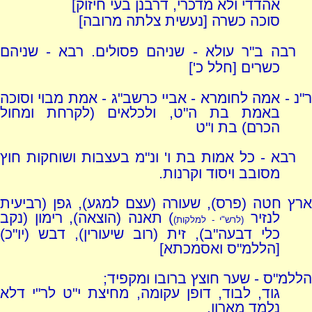
אהדדי ולא מדכרי, דרבנן בעי חיזוק]
סוכה כשרה [נעשית צלתה מרובה]
רבה ב"ר עולא - שניהם פסולים. רבא - שניהם
כשרים [חלל כ']
ר"נ - אמה לחומרא - אביי כרשב"ג - אמת מבוי וסוכה
באמת בת ה"ט, ולכלאים (לקרחת ומחול
הכרם) בת ו"ט
רבא - כל אמות בת ו' ונ"מ בעצבות ושוחקות חוץ
מסובב ויסוד וקרנות.
ארץ חטה (פרס), שעורה (עצם למגע), גפן (רביעית
לנזיר
) תאנה (הוצאה), רימון (נקב
(לרש"י - למלקות)
כלי דבעה"ב), זית (רוב שיעורין), דבש (יו"כ)
[הללמ"ס ואסמכתא]
הללמ"ס - שער חוצץ ברובו ומקפיד;
גוד, לבוד, דופן עקומה, מחיצת י"ט לר"י דלא
נלמד מארון.