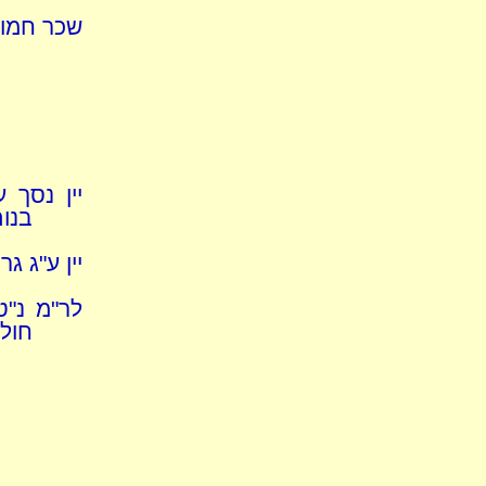
שכר חמור 
יין נסך 
בנות
יין ע"ג ג
לר"מ נ"ט
חול