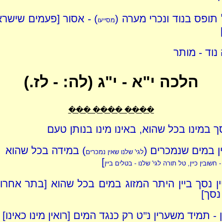
תופס בנוד ונכרי מערה (
) - אסור [פעמים שישר
מסייעו
נוד - מותר
הלכה י"א - י"ג (לה: - לז.)
���� ���� ���
סך במינו בכל שהוא, באינו מינו בנותן טעם
ין במים שנמכרים (
) במידה בכל שהוא
לגי' שלנו שאין נמכרים
]
 חשובין כיין, טל תורה לגי' שלנו - בטלים ביין
יין נסך ביין היתר המזוג במים בכל שהוא [בתר אחרון
 נסך]
ן - תמיד משערין נ"ט רק כנגד המים [רואין מינו כאינו]