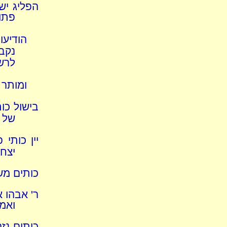
הפליג יש
פתו
הודיעו
נקב
לרש
ומותר 
בישול כו
של נ
יין כותי
יצחק
כותים מש
ר' אבהו א
ואמר
כותים נז