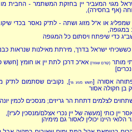
ראל מגוי המעביר יין בחזקת המשתמר - החבית מו
חה (אף בחסירה),
 שמפליג או א"ל מזוג ושתה - לת"ק נאסר בכדי שיקוב
 במגופה,
ב"ג כדי שיפתח ויסתום כל המגופה
כששכיחי ישראל בדרך, מירתת מאילנות שנראות כבנ
תי מותר
אא"כ דרכן לתת יין או חומץ [חשש ס
(קודם שגזרו)
כרים]
 פתוחה אסורה [
], נקובים שסתמום לת"ק מו
חשש מגע גוי
 בן חקולה אסור
תחוים לצלמים דתחת הר גריזים; מנסכים לכמין יונה
סר יין כותי [מעשה של יין נכרי אצלם/מנסכין לע"ז],
 הלואי היינו יכולין לאסור גם מימיהן
הרים בטומאת אהל המת ומים שאובים במקוה אבל ל