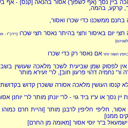
ה ביין נסך (אף לשפוך) אסור בהנאה [קנס] - אף בשי
, קרקע, בהמה,
בחנם ממשכנו כדי שכרו ואסור,
חצי יום באיסור וחצי בהיתר נאסר חצי שכרו
(רידב"ז - א
שניהם)
אם נאסר רק כדי שכרו
חפץ השוה יותר
ן אין לפסוק שמן שביעית לשכר מלאכה שעושין בשביע
ה ור' נחמיה דהוי פרעון חוב], לר' זעירא מותר
לא קנסו העושין מלאכה אסורה ששכרן קדוש בקדושת 
יין נסך או ע"ז ביד גוי - לר' יונתן מותר לר' יוחנן אסור
 אסור, חליפי חליפין לרבנן מותר [והיית חרם כמוהו
ים ממנו]
ישמעאל ב"ר יוסי אסור [מאומה מן החרם]