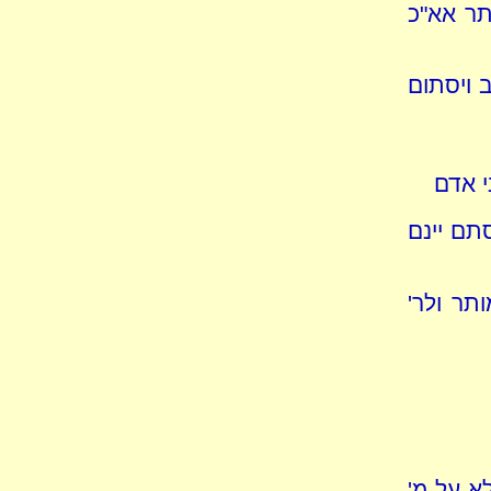
תר אא"כ
 ויסתום
י אדם
תם יינם
תר ולר'
א על מ'