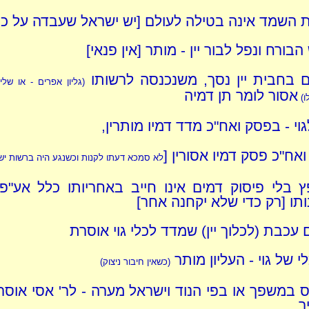
 השמד אינה בטילה לעולם [יש ישראל שעבדה על כר
הבורח ונפל לבור יין - מותר [אין פנאי]
ם בחבית יין נסך, משנכנסה לרשותו
(גליון אפרים - או של
אסור לומר תן דמיה
ו)
לגוי - בפסק ואח"כ מדד דמיו מותרין,
אח"כ פסק דמיו אסורין [
לא סמכא דעתו לקנות וכשנגע היה ברשות יש
 בלי פיסוק דמים אינו חייב באחריותו כלל אע"פ
תו [רק כדי שלא יקחנה אחר]
עכבת (לכלוך יין) שמדד לכלי גוי אוסרת
 של גוי - העליון מותר
(כשאין חיבור ניצוק)
ס במשפך או בפי הנוד וישראל מערה - לר' אסי אוסר, 
ר