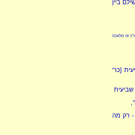
לם ביין
א"כ זה מלאכה
ית [כר'
שביעית
,
 - רק מה