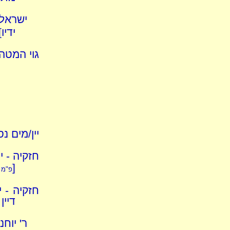
ישראל 
ידיו]
גוי המטה 
יין/מים נ
חזקיה - י
[
פ"מ -
חזקיה - 
דיין
ר' יוחנ