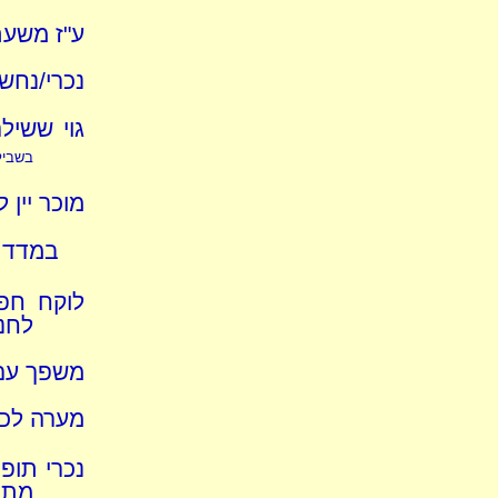
ע"ז משעת
נכרי/נחש 
גוי ששיל
בשביל
מוכר יין 
במדד ו
לוקח חפץ
לחנו
משפך עם 
מערה לכלי
נכרי תופ
מתי