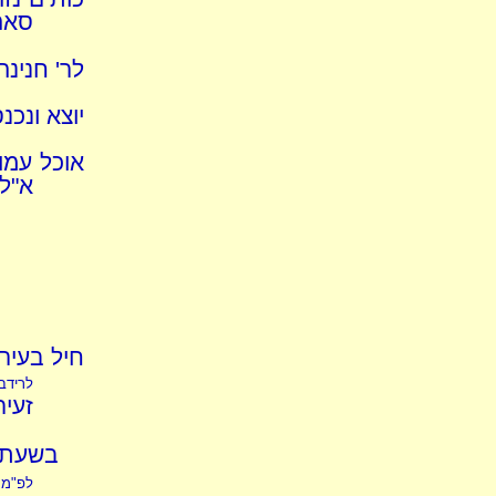
סאה
לר' חנינה
יוצא ונכנ
אוכל עמו
א"ל 
חיל בעיר
לרידב
זעיר
בשעת מ
לפ"מ