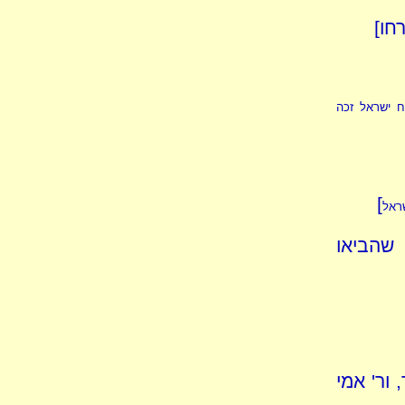
חו]
יח ישראל זכה
]
ראל
 שהביאו
ור' אמי