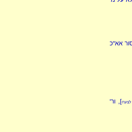
ור אא"כ
], ור'
לצערו