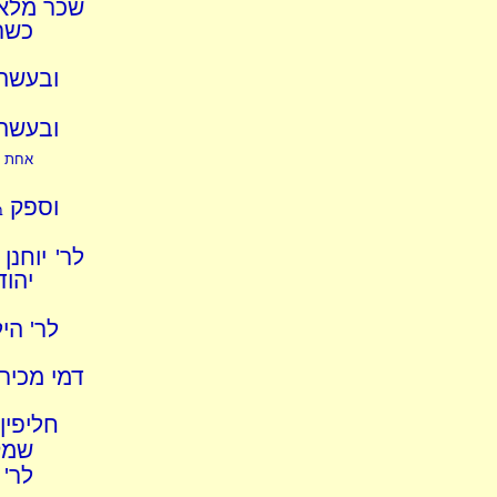
שכר מלאכ
כשר
ובעשה 
ובעשה 
אחת ל
וספק
ב
לר' יוחנ
יהוד
לר' הי
דמי מכירת 
חליפין
שמק
לר' 