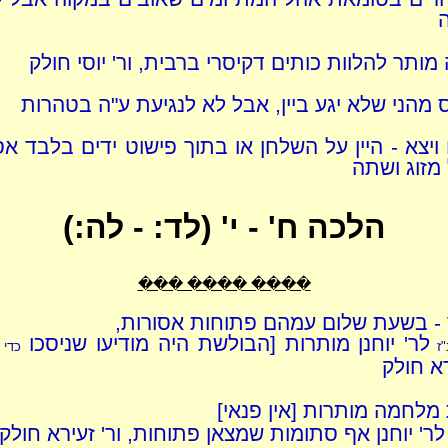
 מותר להלוות כותים דקיסרי ברבית, ור' יוסי חולק
ס מהני שלא יגע ביין, אבל לא לנגיעת ע"ה בטהרות
 ויצא - היין על השלחן או בתוך פישוט ידים בלבד אס
מזוג ושתה
הלכה ח' - י' (לד: - לה:)
���� ���� ���
 - בשעת שלום עמהם פתוחות אסורות,
לר' יוחנן מותרות [הבולשת היה מודיעו שניסכו
"ז
כדי 
א חולק
לחמה מותרות [אין פנאי]
לר' יוחנן אף סתומות שמצאן פתוחות, ור' זעירא חולק