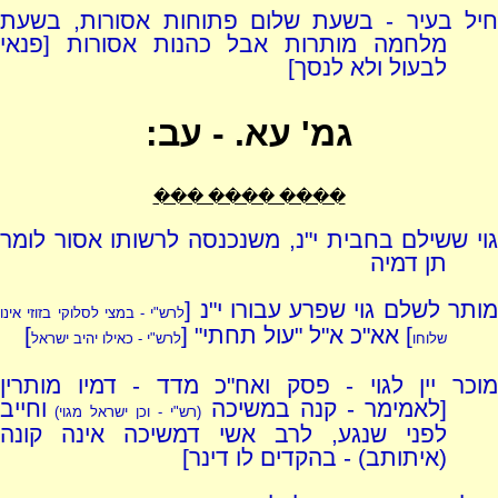
חיל בעיר - בשעת שלום פתוחות אסורות, בשעת
מלחמה מותרות אבל כהנות אסורות [פנאי
לבעול ולא לנסך]
גמ' עא. - עב:
���� ���� ���
גוי ששילם בחבית י"נ, משנכנסה לרשותו אסור לומר
תן דמיה
ותר לשלם גוי שפרע עבורו י"נ [
לרש"י - במצי לסלוקי בזוזי אינו
] אא"כ א"ל "עול תחתי" [
]
שלוחו
לרש"י - כאילו יהיב ישראל
מוכר יין לגוי - פסק ואח"כ מדד - דמיו מותרין
[לאמימר - קנה במשיכה
וחייב
(רש"י - וכן ישראל מגוי)
לפני שנגע, לרב אשי דמשיכה אינה קונה
(איתותב) - בהקדים לו דינר]