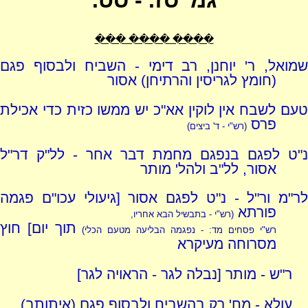
גמ' סז. - סט.
���� ���� ���
שמואל, ר' יוחנן, רב דימי - השביח ולבסוף פגם
(חומץ לגריסין והרתיחן) אסור
טעם לשבח אין לוקין אא"כ יש ממשו כזית כדי אכילת
פרס
(רש"י - ד' ביצים)
נ"ט לפגם בנפגם מחמת דבר אחר - לל"ק דר"ל
אסור, לל"ב ולהל' מותר
לר"מ ור"ל - נ"ט לפגם אסור [גיעולי עכו"ם פגמה
פורתא
(רש"י - בתבשיל הבא אחריו,
תוך יום] חוץ
רש"י פסחים מד: - נפגמה הבליעה מטעם הכלי)
מסרוחה מעיקרא
ר"ש - מותר [נבלה לגר - הראויה לגר]
עולא - מח' רק בהשביח ולבסוף פגם (איתותב),