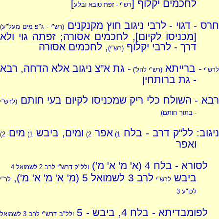
לחכמים יקלוף [
]
רש"י - זפת טובא ובלע
רס - דגוי - לרבי ניגוב חוץ מקנקנים
(רש"י - ג"פ מים מעל"ע)
[מכניסו לקיום], לחכמים אסורה; זפתה גוי ולא
דרך - לרבי יקלוף
, לחכמים אסורה
(רש"י)
- ברייתא
- גת א"צ ניגוב אלא הדחה, רבא
לרש"י
(רש"י להל')
- גת ברותחין
רבא - השולח כלי ריק שמכניסו לקיום בעי חותם
(לרש"י
- בתוך חותם)
יגוב: לל"ק דרב - בלח
אפר
ומים, ביבש
מים
2)
1)
2)
1)
ואפר
לסורא - בלח 4 (א' מ' א' מ')
ולל"ק דרש"י לרב 2 לשמואל 4
ביבש
לרב 3 לשמואל 5 (מ' א' מ' א' מ'),
לרש"י
לר"י
לכו"ע 3
לפומבדיתא - בלח 4, ביבש - 5
ולל"ב דרש"י לרב 3 לשמואל