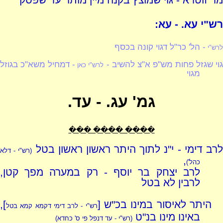
מר זוטרא - גוי שמוצץ בקנה מיין מותר עד שפסק
רש"י עא. - עא:
- הל' כר"ל דגוי קונה בכסף
לרש"י
וי שגזל פחות מש"פ א"צ להשיב -
- דמחיל משא"כ בגוזל
לרש"י כאן
מגוי
גמ' עג. - עד.
���� ���� ���
רב דימי - י"נ לתוך היתר ראשון ראשון בטל
(רש"י - דלא
,
כהל')
לרב יצחק בר יוסף - רק במערה מפך קטן,
לרבין לא בטל
היתר לאיסור במינו בכ"ש [
],
רש"י - לרב דימי דקמא קמא בטל
באינו מינו בנ"ט
(רש"י - עד דנפל פי ס' כחדא)