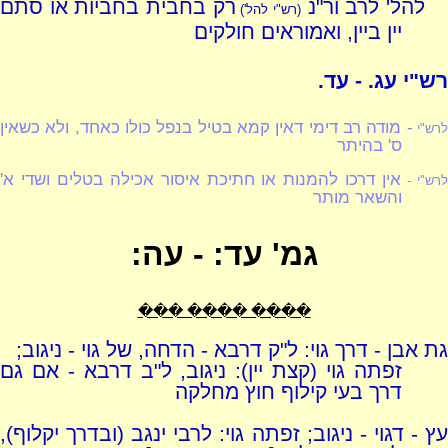
להל' לרב ור"נ
רק בחבית בחביות או סתם
(רש"י להל')
יין ביין, ואמוראים חולקים
רש"י עג. - עד.
- מודה רב דימי דאין קמא בטיל בנפל כולו כאחד, ולא כשאין
רש"י
ס' בהיתר
אין דרכו להמנות או חתיכת איסור אכילה בטלים ושדי א'
רש"י -
והשאר מותר
גמ' עד: - עה:
���� ���� ���
גת אבן - דרך גוי: ל"ק דרבא - הדחה, של גוי - ניגוב;
זפתה גוי (קצת יין): ניגוב, ל"ב דרבא - אם גם
דרך בעי קילוף חוץ מחלקה
עץ - דגוי - ניגוב; זפתה גוי: לרבי ינגב (ובדרך יקלוף),