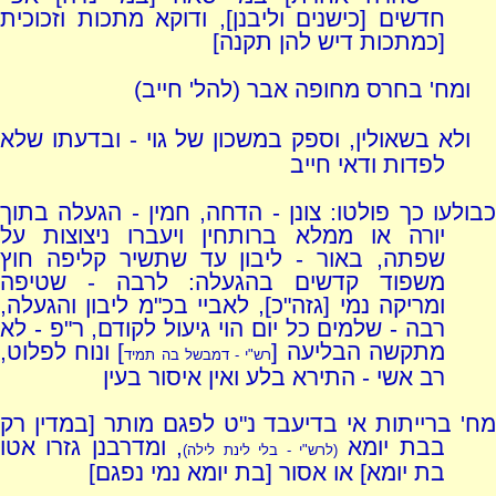
חדשים [כישנים וליבנן], ודוקא מתכות וזכוכית
[כמתכות דיש להן תקנה]
ומח' בחרס מחופה אבר (להל' חייב)
ולא בשאולין, וספק במשכון של גוי - ובדעתו שלא
לפדות ודאי חייב
כבולעו כך פולטו: צונן - הדחה, חמין - הגעלה בתוך
יורה או ממלא ברותחין ויעברו ניצוצות על
שפתה, באור - ליבון עד שתשיר קליפה חוץ
משפוד קדשים בהגעלה: לרבה - שטיפה
ומריקה נמי [גזה"כ], לאביי בכ"מ ליבון והגעלה,
רבה - שלמים כל יום הוי גיעול לקודם, ר"פ - לא
מתקשה הבליעה [
] ונוח לפלוט,
רש"י - דמבשל בה תמיד
רב אשי - התירא בלע ואין איסור בעין
מח' ברייתות אי בדיעבד נ"ט לפגם מותר [במדין רק
בבת יומא
, ומדרבנן גזרו אטו
(לרש"י - בלי לינת לילה)
בת יומא] או אסור [בת יומא נמי נפגם]