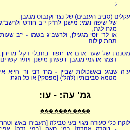
5
עקלים (סביב הענבים) של נצר וקנבוס מנגבן,
של שיפה וגמי: מישנן לת"ק י"ב חודש ולרשב"ג
מגת לגת,
או לר' יוסי מגעילן, ולרשב"ג בשמו - י"ב שעות
תחת קילוח
מסננת של שער אדם או תפור בחבלי דקל מדיחן,
דצמר או גמי מנגבן, דפשתן מישנן, ויתיר קשרים
ע"ה שנגע באשכולות שביין - מח' רבי ור' חייא אי
מטמא סביבותיו (להל') [מפסקי] או כל הגת
גמ' עה: - עו:
���� ���� ���
לוקח כלי סעודה מגוי בעי טבילה [תעבירו באש וטהר
- טהרה אחרת] במ' סאה [במי נדה] אפי'