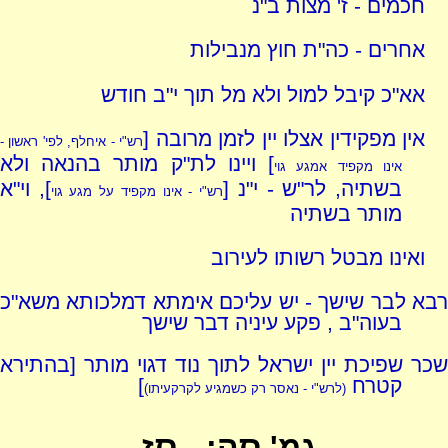
חכמים - ז' מצות ב"נ
אחרים - כה"ת חוץ מנבילות
אא"כ קיבל למול ולא מל תוך י"ב חודש
אין מפקידין אצלו יין לזמן מרובה [
רש"י - איחלף, לפי' ראשון -
] ויינו לת"ק מותר בהנאה ולא
אינו מקפיד אמגע גוי
בשתיה, לר"ש - י"נ [
], וי"א
רש"י - אינו מקפיד על מגע גוי
מותר בשתיה
ואינו מבטל רשותו לעירוב
רבא לבר שישך - יש עליכם אימתא דמלכותא משא"כ
בעוה"ב , פקע עיניה דבר שישך
שכר שפיכת יין ישראל לתוך נוד דגוי מותר [בהתירא
קטרח
]
(לרש"י - נאסר רק כשמגיע לקרקעיתו)
גמ' סה: - סז.