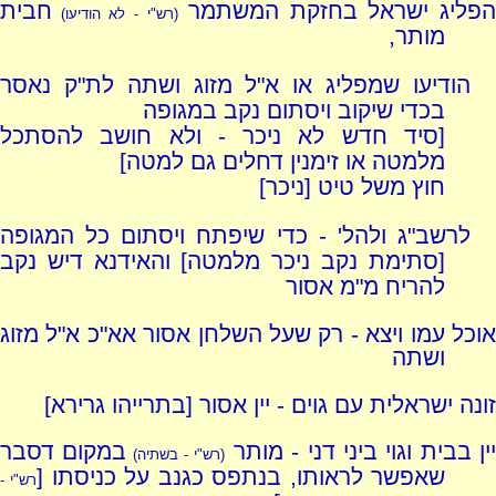
הפליג ישראל בחזקת המשתמר
חבית
(רש"י - לא הודיעו)
מותר,
הודיעו שמפליג או א"ל מזוג ושתה לת"ק נאסר
בכדי שיקוב ויסתום נקב במגופה
[סיד חדש לא ניכר - ולא חושב להסתכל
מלמטה או זימנין דחלים גם למטה]
חוץ משל טיט [ניכר]
לרשב"ג ולהל' - כדי שיפתח ויסתום כל המגופה
[סתימת נקב ניכר מלמטה] והאידנא דיש נקב
להריח מ"מ אסור
אוכל עמו ויצא - רק שעל השלחן אסור אא"כ א"ל מזוג
ושתה
זונה ישראלית עם גוים - יין אסור [בתרייהו גרירא]
ין בבית וגוי ביני דני - מותר
במקום דסבר
(רש"י - בשתיה)
שאפשר לראותו, בנתפס כגנב על כניסתו [
רש"י -