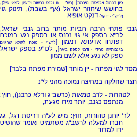
,
]
כיון דבהול אכניסתו מירתת
(רש"י - או נכנס ברשות וידעינן למאי עייל)
בחושש שיחזור ישראל (אף בשבת), תינוק גוי
דנקט אופיא
(לרש"י - דוקא)
גנבי פתחי הרבה חביות מותר ברוב גנבי ישראל,
לר"א בספק אי גוי נכנס או בספק נגע במוכח
דפתחו אדעתא דממון [
לרש"י - מוכח לקולא שהגוים
], לכו"ע בספק ישראל
בגנבותייהו טרידי - ודמי לספק ביאה
ספק לא נגע אלא לשם ממון
מסר לגוי מפתח - יין מותר [שמירת מפתח בלבד]
חצר שחלקה במחיצה נמוכה מהני לי"נ
לטהרות - לרב טמאות (כרשב"ג ודלא כרבנן), חוץ:
מנתפס כגנב, יותר מידו מגעת,
לר' יוחנן טהורות, חוץ: מיש לע"ה דריסת רגל, גג
חברו למעלה לרשב"ג משתמיט ואומר שהושיט
ידו למדוד