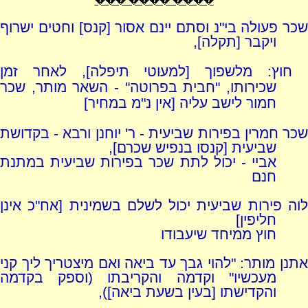
���� ���� ���
שכר פעולה בי"נ וסתם יינם אסור [קנס] וחטים ישרוף
ויקבר [תקלה],
חוץ: מלשפוך [למעוטי תיפלה], לאחר זמן
שכירותו, "חבית בפרוטה" - השאר מותר, שכר
חמור לישב עליה [אין נ"מ במחיר]
שכר חמרין בפירות שביעית - ר' יוחנן ורבא - בקדושת
שביעית [קנסו בנפיש שכרם],
אביי - יכול לתת שכר בפירות שביעית במתנת
חנם
לוה פירות שביעית יכול לשלם בשמינית [אח"כ אינן
חליפין]
חוץ ממיחד שיעבודו
אתנן מותר: "להוי גבך עד ביאה ואם מיצטריך ליך קני
מעכשיו" וקדמה והקריבתו (וספק בקדמה
והקדישתו [בעין בשעת ביאה]),