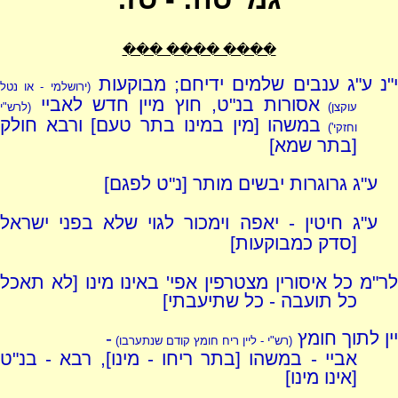
���� ���� ���
"נ ע"ג ענבים שלמים ידיחם; מבוקעות
(ירושלמי - או נטל
אסורות בנ"ט, חוץ מיין חדש לאביי
עוקצן)
(לרש"י
במשהו [מין במינו בתר טעם] ורבא חולק
וחזקי')
[בתר שמא]
ע"ג גרוגרות יבשים מותר [נ"ט לפגם]
ע"ג חיטין - יאפה וימכור לגוי שלא בפני ישראל
[סדק כמבוקעות]
לר"מ כל איסורין מצטרפין אפי' באינו מינו [לא תאכל
כל תועבה - כל שתיעבתי]
יין לתוך חומץ
-
(רש"י - ליין ריח חומץ קודם שנתערבו)
אביי - במשהו [בתר ריחו - מינו], רבא - בנ"ט
[אינו מינו]