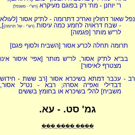
ר' יוחנן - מח' רק בפוגם מעיקרא
(רש"י - משנפל)
נפל שאור דחולין ואח"כ דתרומה - לת"ק אסור [לעולא
- שבח דראויה לחמע כמה עיסות
],
(רש"י - של תרומה)
לר"ש מותר [פגמוה]
תרומה תחלה לכו"ע אסור [השביח ולסוף פגם]
בב"א לת"ק אסור, לר"ש מותר [אפי' איסור אינו
מצטרף לאיסור]
רב - עכבר דמתא בשיכרא אסור [רב ששת - חידוש
דבדילי ואפ"ה אסרה; רבא - נט"ל אסור,
משביח] להל' בשיכרא או בחומץ בששים
גמ' סט. - עא.
���� ���� ���