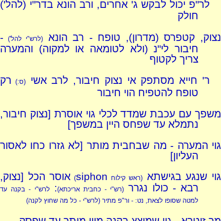
לר"פ יכול לבקש ג' אחרים, ורב הונא בדר"י (להל')
חולק
צוק, קטפרס (מדרון), טופח - רב הונא
-
(לרש"י להל')
חיבור לי"נ (ולא לטומאה או למקוה) והמערה
צריך לקטוף
ר' חייא מסתפק אי נצוק חיבור, לרב אשי
רק
(ס:)
טופח להטפיח הוי חיבור
משפך עם עכבת שמדד לכלי גוי אוסרת [נצוק חיבור,
נתמלא עד שפחס היין במשפך]
גוי המערה - מה שבחבית מותר [לא גזרו כחו לאסור
העליון]
גוי שנגע בגישתא
siphon
אוסר הכל [נצוק,
(ראש קילוח
)
רבא - כולו נגרר
:
(רש"י - כחבית אריכתא)
לרש"י - בקנה עד
למטה שסופו לצאת, נט: - ור"פ מתיר (לרש"י - כל מה שחוץ לקנה)