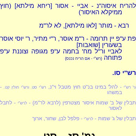
להריח איסוה"נ - אביי - אסור [ריחא מילתא] (חוץ
ממיקלא האיסור)
רבא - מותר [לאו מילתא], לא לר"מ
פת ע"פ יין תרומה - ר"מ אוסר, ר"י מתיר, ר' יוסי אוסר
בשעורין [שואבות]
לאביי ור"ל מח' בחמה ע"פ מגופה וצוננת ע"פ
פתוחה
(רש"י - אם הריח נכנס)
רש"י סו.
- להל' במינו בנ"ט חוץ מטבל וי"נ,
-
י' רש"י
רש"י סט. ורש"י חולין קט.
במשהו
בלין של ב' שמות איסור מצטרפין (לרבא לר"מ) -
- לתבל
לרש"י
לאסור
תבלין של ג' שמות -
- פלפל לבן, שחור, ארוך
לרש"י