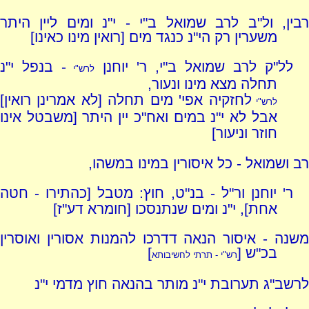
רבין, ול"ב לרב שמואל ב"י - י"נ ומים ליין היתר
משערין רק הי"נ כנגד מים [רואין מינו כאינו]
לל"ק לרב שמואל ב"י, ר' יוחנן
- בנפל י"נ
לרש"י
תחלה מצא מינו ונעור,
לחזקיה אפי' מים תחלה [לא אמרינן רואין]
לרש"י
אבל לא י"נ במים ואח"כ יין היתר [משבטל אינו
חוזר וניעור]
רב ושמואל - כל איסורין במינו במשהו,
ר' יוחנן ור"ל - בנ"ט, חוץ: מטבל [כהתירו - חטה
אחת], י"נ ומים שנתנסכו [חומרא דע"ז]
משנה - איסור הנאה דדרכו להמנות אסורין ואוסרין
בכ"ש [
]
רש"י - תרתי לחשיבותא
לרשב"ג תערובת י"נ מותר בהנאה חוץ מדמי י"נ