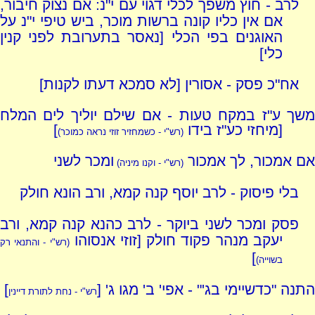
לרב - חוץ משפך לכלי דגוי עם י"נ: אם נצוק חיבור,
אם אין כליו קונה ברשות מוכר, ביש טיפי י"נ על
האוגנים בפי הכלי [נאסר בתערובת לפני קנין
כלי]
אח"כ פסק - אסורין [לא סמכא דעתו לקנות]
משך ע"ז במקח טעות - אם שילם יוליך לים המלח
[מיחזי כע"ז בידו
]
(רש"י - כשמחזיר זוזי נראה כמוכר)
אם אמכור, לך אמכור
ומכר לשני
(רש"י - וקנו מיניה)
בלי פיסוק - לרב יוסף קנה קמא, ורב הונא חולק
פסק ומכר לשני ביוקר - לרב כהנא קנה קמא, ורב
יעקב מנהר פקוד חולק [זוזי אנסוהו
(רש"י - והתנאי רק
]
בשוייה)
התנה "כדשיימי בג'" - אפי' ב' מגו ג' [
]
רש"י - נחת לתורת דיינין