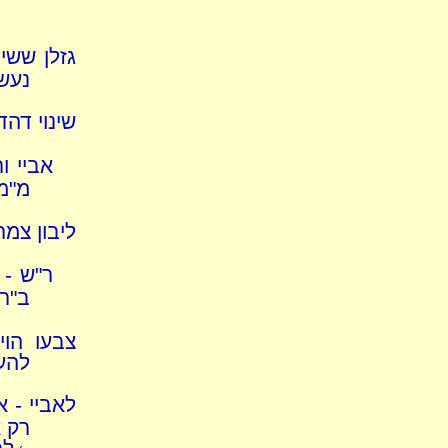
גזלן ששי
נעשה
שינוי דהד
אביי ו
מ"מ]
ליבון צמר
ר"ש - 
ב"ר 
צבעו הוי
להע
לאביי - א
רק 