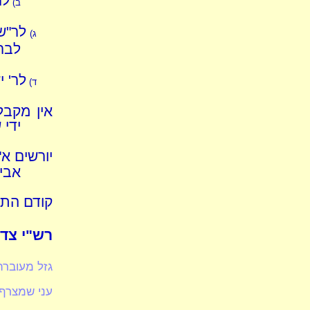
לר
ב)
לר"ש
ג)
לברי
לר' 
ד)
אין מקבל
ידי 
יורשים א"
אבי
קודם התקנ
רש"י צד.
גזל מעוברת,
עני שמצרף