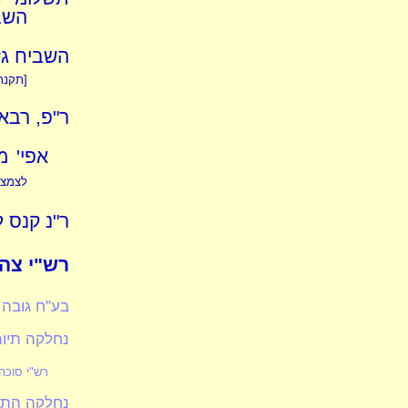
השבח
השביח גז
[תקנת
ר"פ, רבא 
אפי' מ
לצמצם
ר"נ קנס 
רש"י צה: 
בע"ח גובה
נחלקה תיו
רש"י סוכה
נחלקה התיו