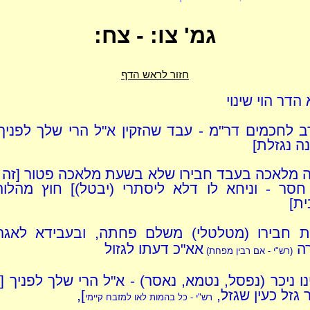
גמ' צו: - צח:
חזור לראש הדף
דר הוי שינוי
ב לחכמים דר"מ - עבד שהזקין א"ל הרי שלך לפניך
ה נגזלת]
ה מלאכה בעבד חבירו שלא בשעת מלאכה פטור [זה נ
חסר - וניחא לו דלא ליסתרי (יבטל)] חוץ מהלוהו
ית]
ת חבירו (מטלטלי) משלם פחתה, ובעבידא לאגר
ה
אא"כ דעתו לגזול
(רש"י - אם רבין מפחת)
נו ניכר (נפסל, נטמא, נאסר) - א"ל הרי שלך לפניך [
גזל כעין שגזל,
],
רש"י - כל בהמות לאו למזבח קיימי