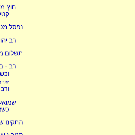
חוץ מש
קטלי
נפסל מטב
רב יהו
תשלום מ
רב - ב
וכשה
יותר מ
ורב
שמואל 
כשא
התקינו ש