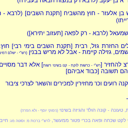
"א בן יעקב (לרבא רק במצוה הבאה בעבירה)
 בן אלעזר - חוץ מהשביח [תקנת השבים] (לרבא - ר
יתו)
ישמעאל (לרבא - רק לפאה [תעזוב יתירא])
ים החזרת גזל, רבית [תקנת השבים בימי רבי] חוץ
שמים, גזילה קיימת - אבל לא מריש בבנין
(רש"י - ישלם דמים
צ להחזיר [
] אלא דבר מסויי
רש"י - כרשות לוקח - קנו בשינוי רשות
הם תשובה [כבוד אביהם]
ה רועים וכו' מחזירין למכירים והשאר לצרכי ציבור
 טעונה - קונה הולד והגיזה בשינוי
(נימוקי יוסף - ולא הפרה)
 לקט שכחה ופאה בכרי פטור ממעשר,
חייב
לרש"י ברכות מ: וסוטה מג: