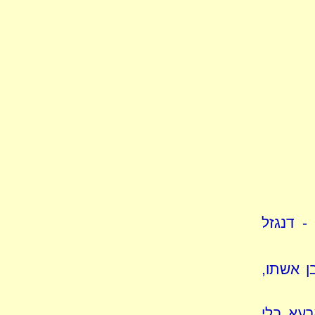
- דנגזל
ן אשתו,
רעא בלי