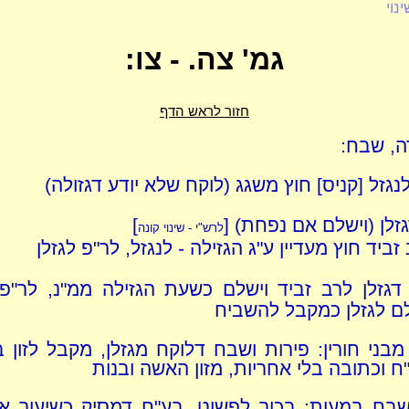
נוי
גמ' צה. - צו:
חזור לראש הדף
דה, שבח:
לנגזל [קניס] חוץ משגג (לוקח שלא יודע דגזולה)
דגזלן (וישלם אם נפחת) [
]
לרש"י - שינוי קונה
זביד חוץ מעדיין ע"ג הגזילה - לנגזל, לר"פ לגזלן
דגזלן לרב זביד וישלם כשעת הגזילה ממ"נ, לר"פ 
לם לגזלן כמקבל להשביח
מבני חורין: פירות ושבח דלוקח מגזלן, מקבל לזון ב
 וכתובה בלי אחריות, מזון האשה ובנות
בח במעות: בכור לפשוט, בע"ח דמסיק כשיעור א