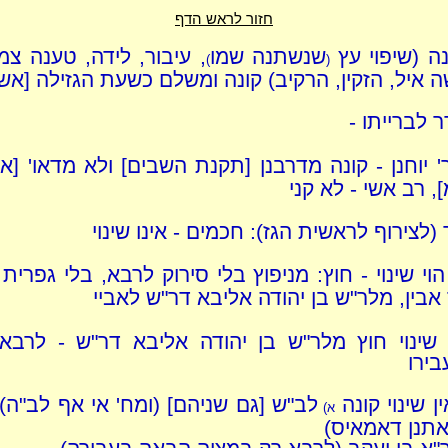
חזור לראש הדף
נה (שיפוי עץ
שנשתנה שמו
, עיבור, לידה, טענה צמר
)
(
 איל, הזקין, הרקיב) קונה ומשלם כשעת הגזילה [אשר
ר לברייתו -
ר' יוחנן - קונה מדרבנן [תקנת השבים] ולא מדאו' [א
, רב אשי - לא קני
 (לצירוף לראשית הגז): חכמים - אינו שינוי
הוי שינוי - חוץ: מניפוץ בלי סירוק לרבא, בלי גפרית 
אבין, מלר"ש בן יהודה אליבא דר"ש לאביי
 שינוי חוץ מלר"ש בן יהודה אליבא דר"ש - לרבא 
בירו
ין שינוי קונה
לב"ש [גם שניהם] (ומח' אי אף לב"ה) 
א)
אתנן דאמאיס)