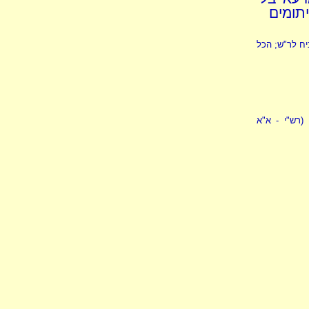
יתומים
יח לר"ש; הכל
(רש"י - א"א