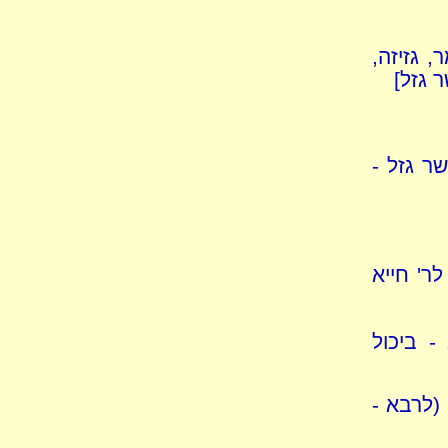
, גזיזה,
 גזל]
שר גזל -
לר' חייא
- ביכול
(לרבא -