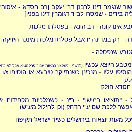
ור שנגמר דינו לרבנן דר' יעקב [רב חסדא - איסוה"נ
ה בידים - שמסרו לב"ד דגומרין דינו בפניו]
ע אינו קונה - רב הונא - בפסלתו מלכות
דה - רק במדינה זו אבל פסלתו מלכות מינכר היזיקה
טבע שנפסלה -
מטבע היוצא עכשיו
(לרש"י - כשקצץ במעות עבור פרקמטיא אבל לא בהלו
וסיפו עליו - מנכינן כשנתייקר טיבעא או הוסיפו
/
5
1
(
/
)
1
5
 חסדא חולק
- "תוציאו במישן" - ר"נ - כשמלכיות מקפידות זע
פשר ללכת שם ע"י הדחק (וכן לחילול מע"ש)
כל מעות יוצאות בירושלים כשיד ישראל תקיפה