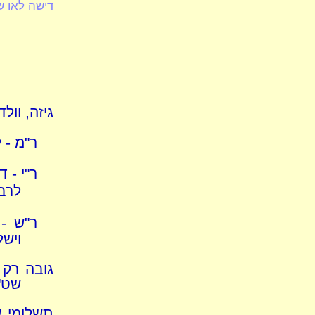
דישה לאו שי
גיזה, וול
ר"מ - 
ר"י - 
לרב 
ר"ש - 
ויש
גובה רק 
שט"ח
תשלומי ש