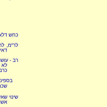
כחש דלא ה
לר"מ, לר
דאינ
רב - עוש
לא 
כרב
בספינ
שכר
שינוי שאי
אשר 