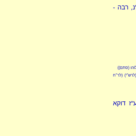
, רבה -
הו (סתם))
לרש"י) (לר"ח
"ז דוקא