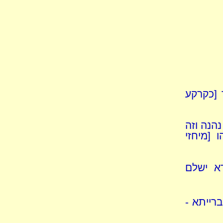
 [כקרקע
הנה וזה
 [מיחזי
א ישלם
ברייתא -