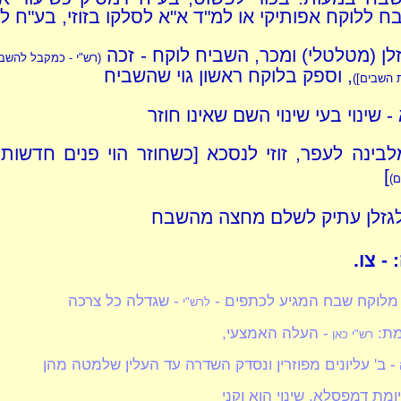
 ללוקח אפותיקי או למ"ד א"א לסלקו בזוזי, בע"ח ל
לן (מטלטלי) ומכר, השביח לוקח - זכה
(רש"י - כמקבל להשב
, וספק בלוקח ראשון גוי שהשביח
 השבים])
- שינוי בעי שינוי השם שאינו חוזר
לבינה לעפר, זוזי לנסכא [כשחוזר הוי פנים חדשות
]
)
לגזלן עתיק לשלם מחצה מהשבח
- צו.
 מלוקח שבח המגיע לכתפים -
- שגדלה כל צרכה
לרש"י
מת:
- העלה האמצעי,
רש"י כאן
- ב' עליונים מפוזרין ונסדק השדרה עד העלין שלמטה מהן
מת דמפסלא, שינוי הוא וקני