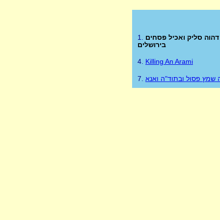
1.
הוה סליק ואכיל פסחים
בירושלים
4.
Killing An Arami
7.
 שמץ פסול ובתוד"ה ואנא