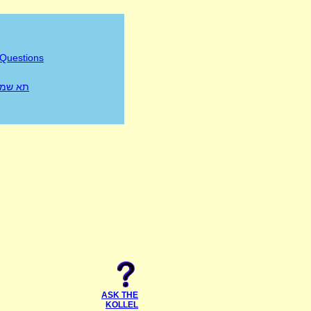
 Questions
תא שמע
ASK THE
KOLLEL