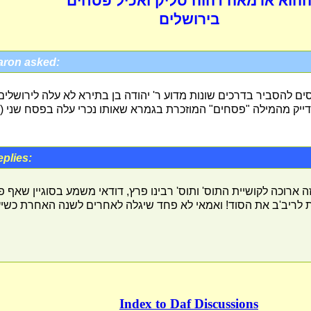
הוא ארמאה דהוה סליק ואכיל פסחים
בירושלים
aron asked:
ים להסביר בדרכים שונות מדוע ר' יהודה בן בתירא לא עלה לירושלי
ייק מהמילה "פסחים" המוזכרת בגמרא שאותו נכרי עלה בפסח שני (עי
eplies:
זה ארוכה לקושיית התוס' ותוס' רבינו פרץ, דודאי משמע בסוגיין שאף 
ת לריב'ב את הסוד! ואמאי לא פחד שיגלה לאחרים לשנה האחרת כשיע
Index to Daf Discussions