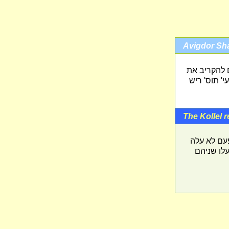
Avigdor Sh
ם להקריב את
' תוס' ריש
The Kollel r
פעם לא עלה
לו שניהם