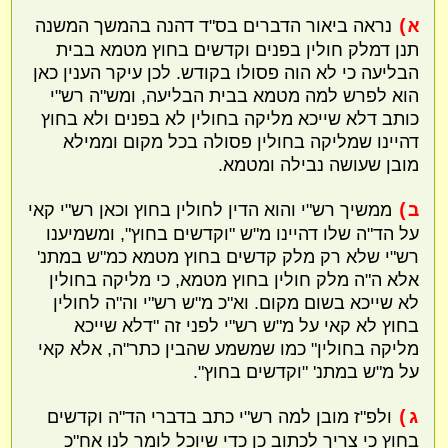
א)
נראה ביאור הדברים בס"ד דהנה בהמשך המשנה
תנן דמלק חולין בפנים וקדשים בחוץ מטמא בבית
הבליעה כי לא הוה פסולו בקודש. לכן עיקר הענין כאן
הוא לפרש למה מטמא בבית הבליעה, ומש"ה רש"י
כותב דלא שייכא מליקה בחולין לא בפנים ולא בחוץ
דהיינו שמליקה בחולין פסולה בכל מקום וממילא
מובן שעושה נבילה ומטמא.
ב)
ממשיך רש"י והוא הדין לחולין בחוץ וכאן רש"י קאי
על הד"ה שלו דהיינו מ"ש "וקדשים בחוץ", ומשמיענו
רש"י שלא רק מלק קדשים בחוץ מטמא כמ"ש במתנ'
אלא ה"ה מלק חולין בחוץ מטמא, כי מליקה בחולין
לא שייכא בשום מקום. וא"כ מ"ש רש"י וה"ה לחולין
בחוץ לא קאי על מ"ש רש"י לפני זה "דלא שייכא
מליקה בחולין" כמו שמשמע שהבין כתר"ה, אלא קאי
על מ"ש במתנ' "וקדשים בחוץ".
ג)
ולפ"ז מובן למה רש"י כתב בדברי הד"ה וקדשים
בחוץ כי צריך לכתוב כן כדי שיוכל לומר לנו אח"כ