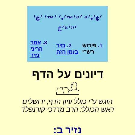
׳¢׳•׳“ ׳“׳™׳•׳ ׳™׳ ׳¢׳
׳”׳“׳£
3.
אמר
1.
פירוש
2.
נזיר
הריני
רש"י
בזמן הזה
נזיר
דיונים על הדף
הוגש ע"י כולל עיון הדף, ירושלים
ראש הכולל: הרב מרדכי קורנפלד
נזיר ב: