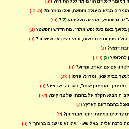
 דמומר לעכו"ם הוי מומר לכל התורה?
(ה.)
המומרים מביאים עולה וחטאת, ואלו מומרים?
(ה.-ה:)
 זה גריעותא, ומתי זה מעליותא
(2)
?
(ה:)
 בלועך באם בעל נפש אתה", מה הדרש והפשט?
(ו.)
יטול רשות ונתינת רשות, ובמי בעינן עד שישכור?
(ו.)
ובת דמאי?
(ו.)
ן לחלופי?
(3)
(ו.-ו:)
טחון עם עם הארץ, ומדוע?
(ו:)
עשר בבית שאן, ומדוע? פרט!
(ו:-ז.)
 - מזניחין - מזחיחין אותו", באר והבא ראיה!
(ז.)
הקב"ה מביא תקלה על בהמתן של צדיקים?
(ז.-:)
מאכל בהמה דעם הארץ?
(ז:)
ים צדיקים במיתתן יותר מבחייהן?
(ז:)
ה ברכת אליהו באלישע - "ויהי נא פי שנים ברוחך"?
(ז:)