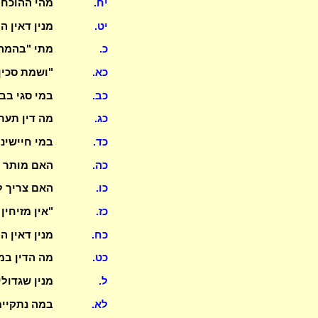
יח.
מהי ההוכחה
יט.
מנין דאין 
כ.
מתי "בהמה"
כא.
"ושמת סכין
כב.
במי סגי בב
כג.
מה דין תער
כד.
במי חיישינ
כה.
האם מותר ל
כו.
האם צריך ל
כז.
"אין מזיחין
כח.
מנין דאין 
כט.
מה הדין ב
ל.
מנין שגדול
לא.
במה נתקיימ