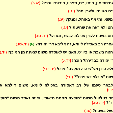
יטת מין, פיתו, יינו, ספריו, פירותיו ובניו?
(יג.-:)
ם בגויים, ולענין מה?
(יג:)
שא, ומי אף באוהל, ומנלן?
(יג:)
חט ולא ראה את שחיטתו?
(יג:)
חט בשבת לענין אכילת הבשר, ומדוע?
(יד.-טו.)
סרה רב באכילה ליומא, זה אליבא דר' יהודה?
(6)
(יד.-טו.)
ה בשבת או ביו"ט, האם יש לאוסרה משום שאינה מן המוכן?
(יד.)
' יהודה בברירה? הוכח!
(יד.-:)
א הוכן מע"ש הוה מוקצה? פרט!
(יד.-יד:)
שום "אוכלא דאיפרת"?
(יד:)
לבאר טעמו של רב דאסורה באכילה ליומא, משום דילמא את
יד:)
סר בטלטול משום "מוקצה מחמת מיאוס", ואיזה נאסר משום "מוק
ר"?
(יד:-טו.)
בשל בשבת?
(טו.)