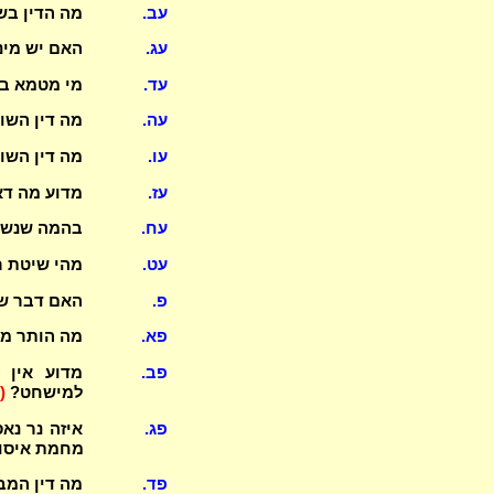
עב.
מה הדין בשח
עג.
האם יש מיני
עד.
מי מטמא במ
עה.
מה דין השו
עו.
מה דין השו
עז.
מדוע מה דא
עח.
בהמה שנשחט
עט.
מהי שיטת ר
פ.
האם דבר של
פא.
מה הותר מ
פב.
מדוע אין 
למישחט?
(
פג.
איזה נר נא
מחמת איסו
פד.
מה דין המ