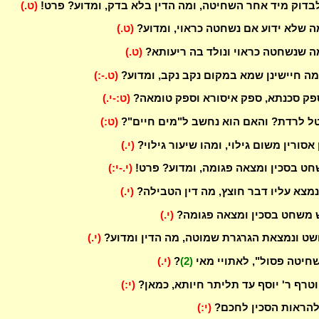
בדוק מיד אחר השחיטה, ומה הדין בלא בדק, ומדוע? פרט!
(ט.)
ה שלא ידוע אם נשחטה כראוי, ומדוע?
(ט.)
ה שנשחטה כראוי ונולד בה ריעותא?
(ט.)
מה חיישינן שמא במקום נקב נקב, ומדוע?
(ט.-:)
פק סכנתא, ספק איסורא וספק טומאה?
(ט:-י.)
ל לרדת? והאם הוא נחשב ל"מים חיים"?
(ט:)
אסורין משום גילוי, ומהו שיעור גילוי?
(י.)
חט בסכין ומצאה פגומה, ומדוע? פרט!
(י.-י:)
נמצא עליו דבר חוצץ, מה דין הטבילה?
(י.)
 משחט בסכין ומצאה פגומה?
(י.)
ט ונמצאת הגרגרת שמוטה, מה הדין ומדוע?
(י.)
חיטה פסול", לאתויי מאי
(2)
?
(י.)
וטרף ר' יוסף עד תליתר חיותא, כמאן?
(י:)
להראות הסכין לחכם?
(י:)