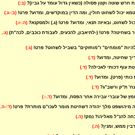
 חרש שוטה וקטן פסולה (כשאין גדול עומד על גביו)?
(ב:)
טמא יכול לשחוט חולין, ומה הדין במוקדשים, ומדוע? פרט!
(ב:-ג.)
ול לשחוט, ובאיזה תנאי, ומדוע? פרט! (ג.) ולמסקנא?
(ה:-ו.)
ר בשחיטה? פרט! (-לתיאבון, להכעיס, לעבודת כוכבים, לכה"ת)
(ג:, 
היות "מומחים" ו"מוחזקים" בשביל לשחוט? פרט!
(ג:)
יך שחיטה, ומדוע?
(ד.)
טת עוף דכותי לאכילה?
(ד.)
כותי (פרט), ומדוע?
(ד.)
נח' ת"ק ורשב"ג?
(ד.)
מץ של עוברי עבירה אחר הפסח, ומדוע?
(ד.-:)
 מיהושפט מלך יהודה דשחיטת מומר לעכו"ם מותרת? פרט!
(ד:-ה.)
חה להנ"ל מאליהו? נמק!
(ה.)
בין ממש, ומנין?
(ה.)