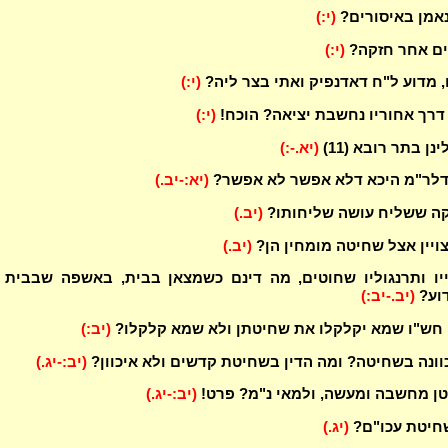
נאמן באיסורים?
(י:)
ים אחר חזקה?
(י:)
, מדוע ל"ח דאדנפיק ואתי בצר ליה?
(י:)
דרך אחוריו נחשבת יציאה? הוכח!
(י:)
נן בתר רובא (11)
(יא.-:)
דלר"מ היכא דלא אפשר לא אפשר?
(יא:-יב.)
קה ששליח עושה שליחותו?
(יב.)
ויין אצל שחיטה מומחין הן?
(יב.)
יו ותרנגוליו שחוטים, מה דינם כשמצאן בבית, באשפה שבבית 
וע?
(יב.-יב:)
י חש"ו שמא יקלקלו את שחיטתן ולא שמא קלקלו?
(יב:)
וונה בשחיטה? ומה הדין בשחיטת קדשים ולא איכוון?
(יב:-יג.)
ן מחשבה ומעשה, ולמאי נ"מ? פרט!
(יב:-יג.)
שחיטת עכו"ם?
(יג.)