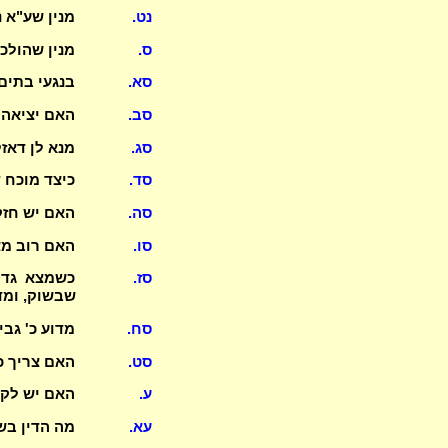
נט.
מנין שע"א 
ס.
מנין שהולכ
סא.
בנגעי בתים
סב.
האם יציאה 
סג.
מנא לן דאזלי
סד.
כיצד מוכח 
סה.
האם יש חז
סו.
האם רוב מצ
סז.
כשמצא גדי
שבשוק, ומד
סח.
מדוע כ' גב
סט.
האם צריך כ
ע.
האם יש לקט
עא.
מה הדין ב