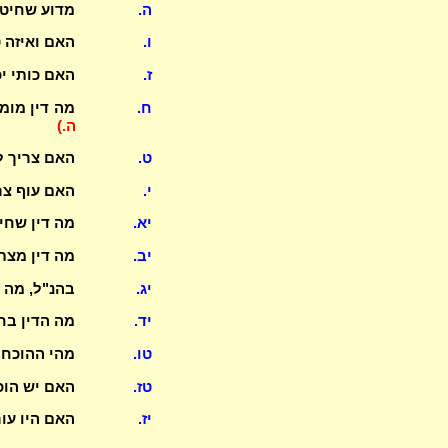
ה.
מדוע שחיטת
ו.
האם ואיזה 
ז.
האם כותי יכ
ח.
מה דין מומ
ה.)
ט.
האם צריך ל
י.
האם עוף צר
יא.
מה דין שחי
יב.
מה דין מצת 
יג.
בהנ"ל, מה 
יד.
מה הדין בח
טו.
מהי ההוכחה
טז.
האם יש הוכ
יז.
האם היו עור