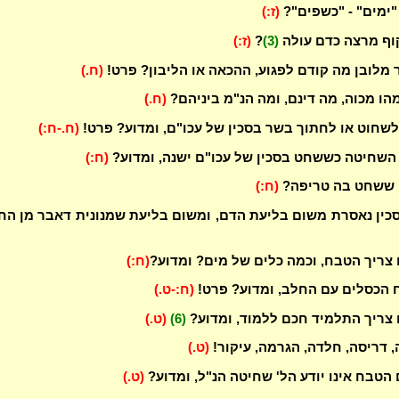
"ימים" - "כשפים"?
(ז:)
קוף מרצה כדם עולה
(3)
?
(ז:)
מלובן מה קודם לפגוע, ההכאה או הליבון? פרט!
(ח.)
מהו מכוה, מה דינם, ומה הנ"מ ביניהם?
(ח.)
שחוט או לחתוך בשר בסכין של עכו"ם, ומדוע? פרט!
(ח.-ח:)
 השחיטה כששחט בסכין של עכו"ם ישנה, ומדוע?
(ח:)
ן ששחט בה טריפה?
(ח:)
סכין נאסרת משום בליעת הדם, ומשום בליעת שמנונית דאבר מן הח
 צריך הטבח, וכמה כלים של מים? ומדוע?
(ח:)
יח הכסלים עם החלב, ומדוע? פרט!
(ח:-ט.)
 צריך התלמיד חכם ללמוד, ומדוע?
(6)
(ט.)
, דריסה, חלדה, הגרמה, עיקור!
(ט.)
 הטבח אינו יודע הל' שחיטה הנ"ל, ומדוע?
(ט.)