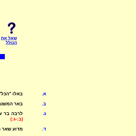
שאל את
הכולל
א.
באלו "הכל"
ב.
באר המשנה
ג.
לרבה בר עו
(ב:-ג:)
ד.
מדוע שאר ה