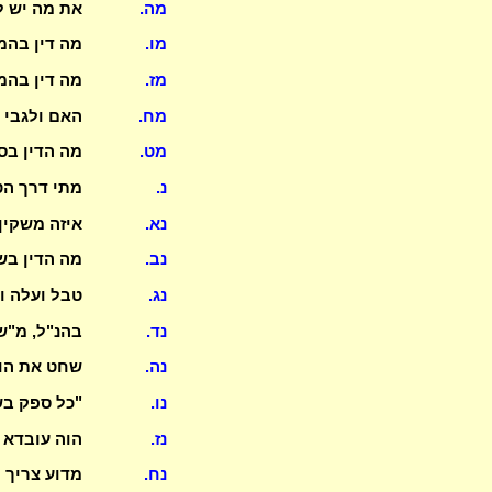
מה.
את מה יש ל
מו.
מה דין בהמ
מז.
מה דין בהמ
מח.
האם ולגבי 
מט.
מה הדין בס
נ.
מתי דרך הט
נא.
איזה משקין 
נב.
מה הדין בש
נג.
טבל ועלה ו
נד.
בהנ"ל, מ"ש
נה.
שחט את הוש
נו.
"כל ספק בש
נז.
הוה עובדא 
נח.
מדוע צריך 