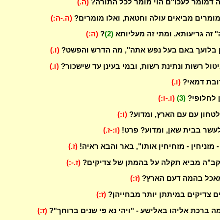
 דמומר לעכו"ם הוי מומר לכל התורה?
(ה.)
המומרים מביאים עולה וחטאת, ואלו מומרים?
(ה.-ה:)
 זה גריעותא, ומתי זה מעליותא
(2)
?
(ה:)
 בלועך באם בעל נפש אתה", מה הדרש והפשט?
(ו.)
יטול רשות ונתינת רשות, ובמי בעינן עד שישכור?
(ו.)
ובת דמאי?
(ו.)
ן לחלופי?
(3)
(ו.-ו:)
טחון עם עם הארץ, ומדוע?
(ו:)
עשר בבית שאן, ומדוע? פרט!
(ו:-ז.)
 - מזניחין - מזחיחין אותו", באר והבא ראיה!
(ז.)
הקב"ה מביא תקלה על בהמתן של צדיקים?
(ז.-:)
מאכל בהמה דעם הארץ?
(ז:)
ים צדיקים במיתתן יותר מבחייהן?
(ז:)
ה ברכת אליהו באלישע - "ויהי נא פי שנים ברוחך"?
(ז:)