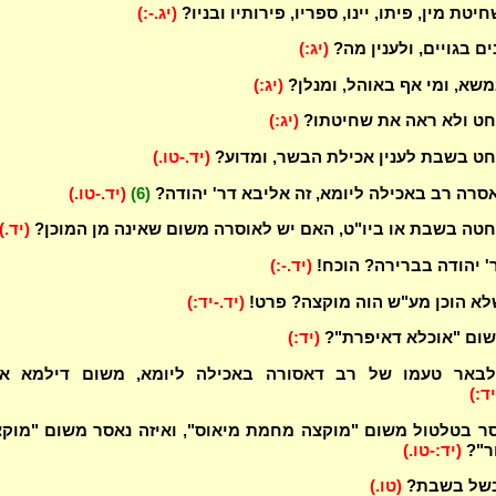
יטת מין, פיתו, יינו, ספריו, פירותיו ובניו?
(יג.-:)
ם בגויים, ולענין מה?
(יג:)
שא, ומי אף באוהל, ומנלן?
(יג:)
חט ולא ראה את שחיטתו?
(יג:)
חט בשבת לענין אכילת הבשר, ומדוע?
(יד.-טו.)
סרה רב באכילה ליומא, זה אליבא דר' יהודה?
(6)
(יד.-טו.)
ה בשבת או ביו"ט, האם יש לאוסרה משום שאינה מן המוכן?
(יד.)
' יהודה בברירה? הוכח!
(יד.-:)
א הוכן מע"ש הוה מוקצה? פרט!
(יד.-יד:)
שום "אוכלא דאיפרת"?
(יד:)
לבאר טעמו של רב דאסורה באכילה ליומא, משום דילמא את
יד:)
סר בטלטול משום "מוקצה מחמת מיאוס", ואיזה נאסר משום "מוק
ר"?
(יד:-טו.)
בשל בשבת?
(טו.)