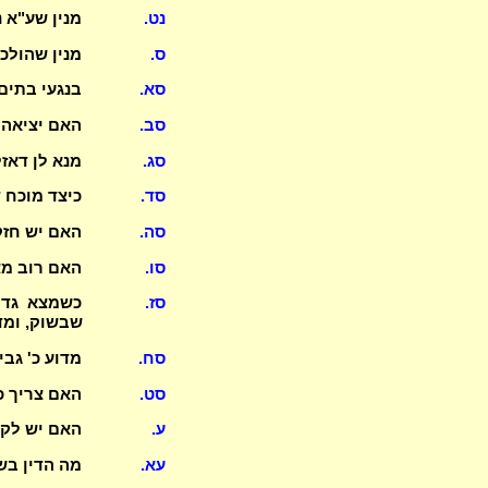
נט.
מנין שע"א 
ס.
מנין שהולכ
סא.
בנגעי בתים
סב.
האם יציאה 
סג.
מנא לן דאזלי
סד.
כיצד מוכח 
סה.
האם יש חז
סו.
האם רוב מצ
סז.
כשמצא גדי
שבשוק, ומד
סח.
מדוע כ' גב
סט.
האם צריך כ
ע.
האם יש לקט
עא.
מה הדין ב