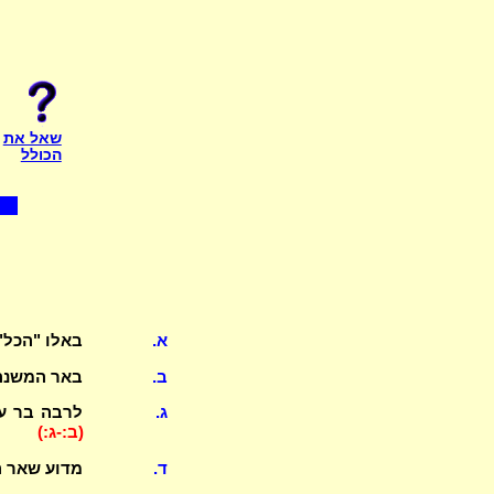
שאל את
הכולל
א.
באלו "הכל"
ב.
באר המשנה
ג.
לרבה בר עו
(ב:-ג:)
ד.
מדוע שאר ה