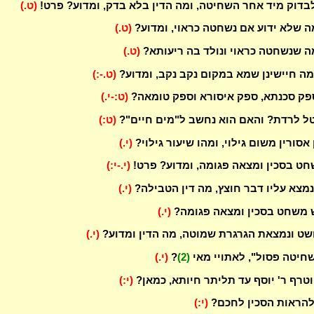
בדוק מיד אחר השחיטה, ומה הדין בלא בדק, ומדוע? פרט!
(ט.)
ה שלא ידוע אם נשחטה כראוי, ומדוע?
(ט.)
ה שנשחטה כראוי ונולד בה ריעותא?
(ט.)
מה חיישינן שמא במקום נקב נקב, ומדוע?
(ט.-:)
פק סכנתא, ספק איסורא וספק טומאה?
(ט:-י.)
ל לרדת? והאם הוא נחשב ל"מים חיים"?
(ט:)
אסורין משום גילוי, ומהו שיעור גילוי?
(י.)
חט בסכין ומצאה פגומה, ומדוע? פרט!
(י.-י:)
נמצא עליו דבר חוצץ, מה דין הטבילה?
(י.)
 משחט בסכין ומצאה פגומה?
(י.)
ט ונמצאת הגרגרת שמוטה, מה הדין ומדוע?
(י.)
חיטה פסול", לאתויי מאי
(2)
?
(י.)
וטרף ר' יוסף עד תליתר חיותא, כמאן?
(י:)
להראות הסכין לחכם?
(י:)