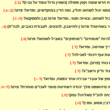
 חרש שוטה וקטן פסולה (כשאין גדול עומד על גביו)?
(ב:)
טמא יכול לשחוט חולין, ומה הדין במוקדשים, ומדוע? פרט!
(ב:-ג.)
ול לשחוט, ובאיזה תנאי, ומדוע? פרט! (ג.) ולמסקנא?
(ה:-ו.)
ר בשחיטה? פרט! (-לתיאבון, להכעיס, לעבודת כוכבים, לכה"ת)
(ג:, 
היות "מומחים" ו"מוחזקים" בשביל לשחוט? פרט!
(ג:)
יך שחיטה, ומדוע?
(ד.)
טת עוף דכותי לאכילה?
(ד.)
כותי (פרט), ומדוע?
(ד.)
נח' ת"ק ורשב"ג?
(ד.)
מץ של עוברי עבירה אחר הפסח, ומדוע?
(ד.-:)
 מיהושפט מלך יהודה דשחיטת מומר לעכו"ם מותרת? פרט!
(ד:-ה.)
חה להנ"ל מאליהו? נמק!
(ה.)
בין ממש, ומנין?
(ה.)