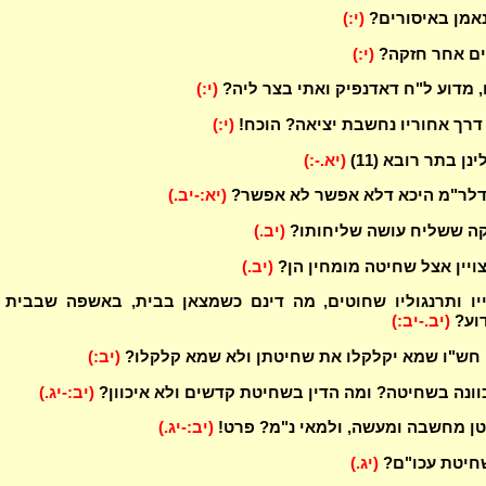
נאמן באיסורים?
(י:)
ים אחר חזקה?
(י:)
, מדוע ל"ח דאדנפיק ואתי בצר ליה?
(י:)
דרך אחוריו נחשבת יציאה? הוכח!
(י:)
נן בתר רובא (11)
(יא.-:)
דלר"מ היכא דלא אפשר לא אפשר?
(יא:-יב.)
קה ששליח עושה שליחותו?
(יב.)
ויין אצל שחיטה מומחין הן?
(יב.)
יו ותרנגוליו שחוטים, מה דינם כשמצאן בבית, באשפה שבבית 
וע?
(יב.-יב:)
י חש"ו שמא יקלקלו את שחיטתן ולא שמא קלקלו?
(יב:)
וונה בשחיטה? ומה הדין בשחיטת קדשים ולא איכוון?
(יב:-יג.)
ן מחשבה ומעשה, ולמאי נ"מ? פרט!
(יב:-יג.)
שחיטת עכו"ם?
(יג.)