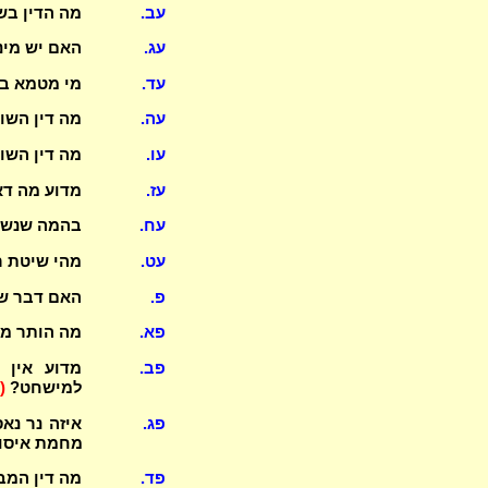
עב.
מה הדין בשח
עג.
האם יש מיני
עד.
מי מטמא במ
עה.
מה דין השו
עו.
מה דין השו
עז.
מדוע מה דא
עח.
בהמה שנשחט
עט.
מהי שיטת ר
פ.
האם דבר של
פא.
מה הותר מ
פב.
מדוע אין 
למישחט?
(
פג.
איזה נר נא
מחמת איסו
פד.
מה דין המ