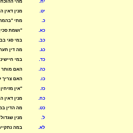
יח.
מהי ההוכחה
יט.
מנין דאין 
כ.
מתי "בהמה"
כא.
"ושמת סכין
כב.
במי סגי בב
כג.
מה דין תער
כד.
במי חיישינ
כה.
האם מותר ל
כו.
האם צריך ל
כז.
"אין מזיחין
כח.
מנין דאין 
כט.
מה הדין ב
ל.
מנין שגדול
לא.
במה נתקיימ