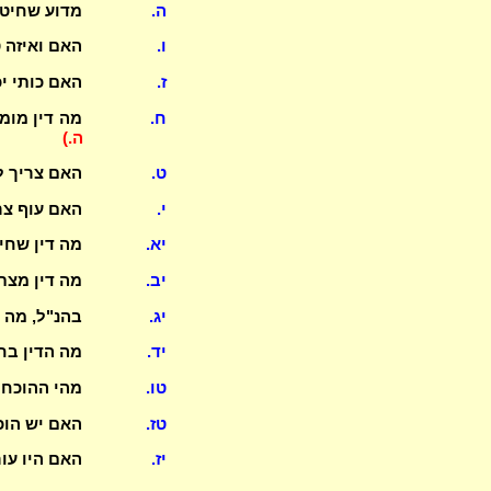
ה.
מדוע שחיטת
ו.
האם ואיזה 
ז.
האם כותי יכ
ח.
מה דין מומ
ה.)
ט.
האם צריך ל
י.
האם עוף צר
יא.
מה דין שחי
יב.
מה דין מצת 
יג.
בהנ"ל, מה 
יד.
מה הדין בח
טו.
מהי ההוכחה
טז.
האם יש הוכ
יז.
האם היו עור