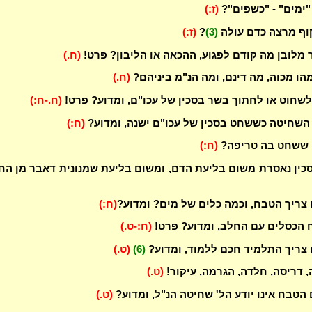
"ימים" - "כשפים"?
(ז:)
קוף מרצה כדם עולה
(3)
?
(ז:)
מלובן מה קודם לפגוע, ההכאה או הליבון? פרט!
(ח.)
מהו מכוה, מה דינם, ומה הנ"מ ביניהם?
(ח.)
שחוט או לחתוך בשר בסכין של עכו"ם, ומדוע? פרט!
(ח.-ח:)
 השחיטה כששחט בסכין של עכו"ם ישנה, ומדוע?
(ח:)
ן ששחט בה טריפה?
(ח:)
סכין נאסרת משום בליעת הדם, ומשום בליעת שמנונית דאבר מן הח
 צריך הטבח, וכמה כלים של מים? ומדוע?
(ח:)
יח הכסלים עם החלב, ומדוע? פרט!
(ח:-ט.)
 צריך התלמיד חכם ללמוד, ומדוע?
(6)
(ט.)
, דריסה, חלדה, הגרמה, עיקור!
(ט.)
 הטבח אינו יודע הל' שחיטה הנ"ל, ומדוע?
(ט.)