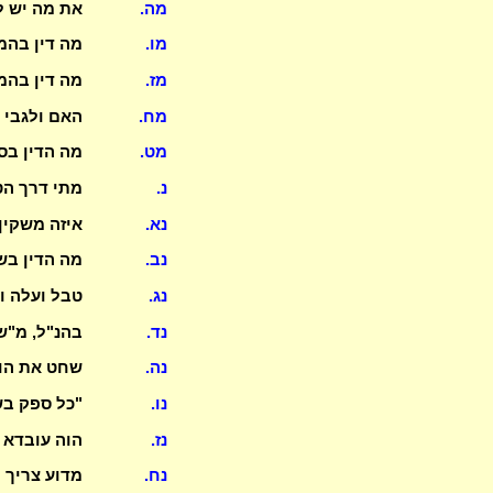
מה.
את מה יש ל
מו.
מה דין בהמ
מז.
מה דין בהמ
מח.
האם ולגבי 
מט.
מה הדין בס
נ.
מתי דרך הט
נא.
איזה משקין 
נב.
מה הדין בש
נג.
טבל ועלה ו
נד.
בהנ"ל, מ"ש
נה.
שחט את הוש
נו.
"כל ספק בש
נז.
הוה עובדא 
נח.
מדוע צריך 