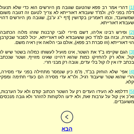
[1]
דהרי אמר רב פפא שהטעם שגובה מן היורשים הוא כדי שלא תנעול
דלת בפני לוין, ולמ"ד שעבודא דאורייתא לא צריך לטעם זה דגובה משום
שמשועבד, וכמו דאמרינן בקדושין [דף י"ג ע"ב], שגובה מן היורשים דהוי
שעבודא דאורייתא.
[2]
ופירש רבינו אליהו, דשם מיירי לגבי קרבנות שזהו מלוה הכתובה
בתורה, ובזה גם למ"ד כאן ששעבודא לאו דאורייתא, יכול לסבור שבקרבן
הוי דאורייתא (וזו סברת רב פפא), אולם גבי הלואה אין ראיה משם.
[3]
הגם שקיימו ב"ד את השטר, אינו מועיל לעשותו כמלוה בשטר שיש לו
קול, אלא רק להחזיקו כמות שהוא דהיינו שאינו מזוייף, ושטר שנכתב
בכתב ידו אין לו קול בלי עדים, וגובה רק מבני חרי.
[4]
אפי' שלא הוחזק בב"ד, מ"מ כיון שנמסר מתחילה בפני עדי מסירה,
הרי שהוא שטר שיעבוד רגיל, ולר"א עדי מסירה הם כעדי חתימה ומפקי
קלא.
[5]
דדלמא לא העידו העדים רק על השטר הכתוב קודם ולא על הערבות,
וא"כ אין קול על ערבות זאת, ולא ידעו הלקוחות להזהר ולא גובה מנכסים
משועבדים.
הבא